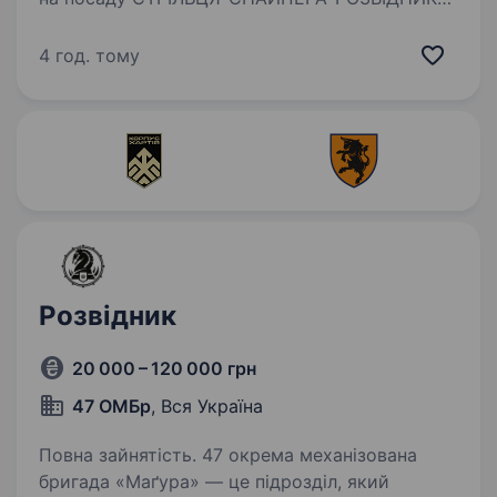
Хлопців, яки мають бойовий досвід
та служили у 2014−2024 роках, при бажанні,
4 год. тому
можемо брати на пряму в частину минаючи…
Розвідник
20 000 – 120 000 грн
47 ОМБр
, Вся Україна
Повна зайнятість. 47 окрема механізована
бригада «Маґура» — це підрозділ, який