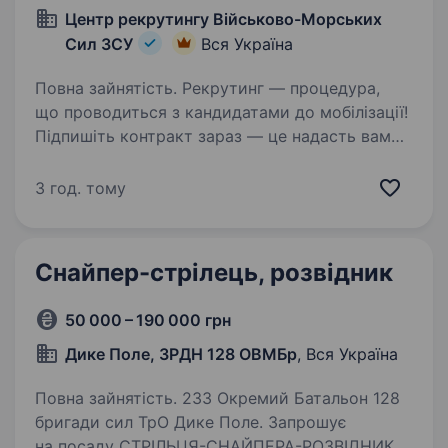
Центр рекрутингу Військово-Морських
Сил ЗСУ
Вся Україна
Повна зайнятість. Рекрутинг — процедура,
що проводиться з кандидатами до мобілізації!
Підпишіть контракт зараз — це надасть вам
можливість обрати місце служби та отримати
всі соціальні гарантії вчасно. Основна
3 год. тому
інформація:Заробітна…
Снайпер-стрілець, розвідник
50 000 – 190 000 грн
Дике Поле, ЗРДН 128 ОВМБр
, Вся Україна
Повна зайнятість. 233 Окремий Батальон 128
бригади сил ТрО Дике Поле. Запрошує
на посаду СТРІЛЬЦЯ-СНАЙПЕРА-РОЗВІДНИКА