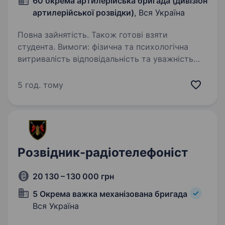
60 окрема артилерійська бригада (дивізіон
артилерійської розвідки)
, Вся Україна
Повна зайнятість. Також готові взяти
студента. Вимоги: фізична та психологічна
витривалість відповідальність та уважність
вміння працювати в команді, дотримуватися
субординації та військової дисципліни
5 год. тому
сфокусованість і прийняття зважених рішень
у стресових…
Розвідник-радіотелефоніст
20 130 – 130 000 грн
5 Окрема важка механізована бригада
Вся Україна