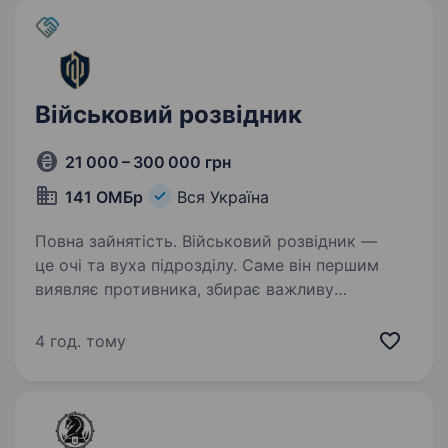
Військовий розвідник
21 000 – 300 000 грн
141 ОМБр
Вся Україна
Повна зайнятість. Військовий розвідник —
це очі та вуха підрозділу. Саме він першим
виявляє противника, збирає важливу
інформацію, передає координати
та допомагає командуванню приймати
4 год. тому
правильні рішення. Якщо ти уважний,
витривалий,…