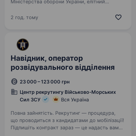
Міністерства оборони України, елітний
підрозділ, який стоїть на передовій у боротьбі
за свободу та безпеку нашої країни. Якщо ти
2 год. тому
відчуваєш поклик служити,…
Навідник, оператор
розвідувального відділення
23 000 – 123 000 грн
Центр рекрутингу Військово-Морських
Сил ЗСУ
Вся Україна
Повна зайнятість. Рекрутинг — процедура,
що проводиться з кандидатами до мобілізації!
Підпишіть контракт зараз — це надасть вам
можливість обрати місце служби та отримати