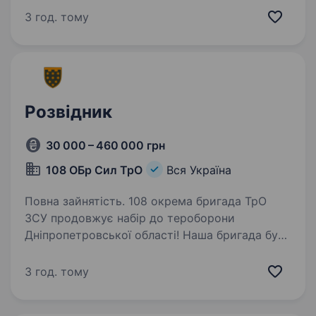
всі соціальні гарантії вчасно. Основна
3 год. тому
інформація: Заробітна…
Розвідник
30 000 – 460 000 грн
108 ОБр Сил ТрО
Вся Україна
Повна зайнятість. 108 окрема бригада ТрО
ЗСУ продовжує набір до тероборони
Дніпропетровської області! Наша бригада була
створена у 2018 році та наразі займає
достойне місце в системі територіальної
3 год. тому
оборони Збройних Сил України у складі…