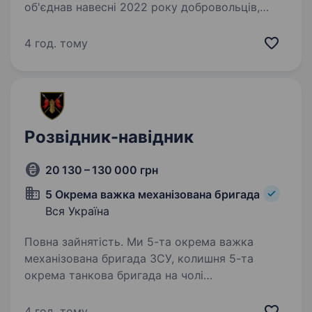
об'єднав навесні 2022 року добровольців,
що не могли стояти осторонь, коли ворог
прийшов на нашу землю. З того часу
4 год. тому
ми боремось за свободу України
та повернення…
Розвідник-навідник
20 130 – 130 000 грн
5 Окрема важка механізована бригада
Вся Україна
Повна зайнятість. Ми 5-та окрема важка
механізована бригада ЗСУ, колишня 5-та
окрема танкова бригада на чолі
з командиром, який здобув особливе визнання
в битві за Бахмут, коли його підрозділ
4 год. тому