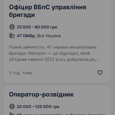
Офіцер ВБпС управління
бригади
25 000 – 80 000 грн
47 ОМБр
, Вся Україна
Повна зайнятість. 47 окрема механізована
бригада «Маґура» — це підрозділ, який
об'єднав навесні 2022 року добровольців,
що не могли стояти осторонь, коли ворог
прийшов на нашу землю. З того часу
5 год. тому
ми боремось за свободу України
та повернення…
Оператор-розвідник
20 000 – 120 000 грн