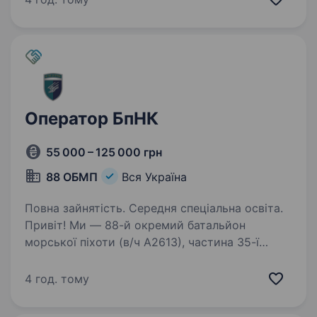
утримував стратегічно важливі позиції…
Оператор БпНК
55 000 – 125 000 грн
88 ОБМП
Вся Україна
Повна зайнятість. Середня спеціальна освіта.
Привіт! Ми — 88-й окремий батальйон
морської піхоти (в/ч А2613), частина 35-ї
окремої бригади морської піхоти ВМС
Збройних сил України. Наш девіз — «Ми там,
4 год. тому
де потрібні!» — і ми шукаємо операторів
безпілотних наземних…