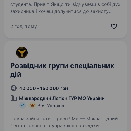
студента. Привіт Якщо ти відчуваєш в собі дух
захисника і хочеш долучитися до захисту
нашої країни — 102 окрема бригада Сил
територіальної оборони запрошує тебе стати
2 год. тому
розвідником на контракт 1 рік. Хто ми? 102
ОБрТрО — це бойове…
Розвідник групи спеціальних
дій
40 000 – 150 000 грн
Міжнародний Легіон ГУР МО України
Вся Україна
Повна зайнятість. Привіт! Ми — Міжнародний
Легіон Головного управління розвідки