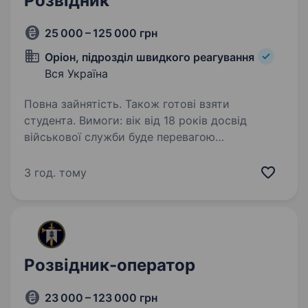
Розвідник
25 000 – 125 000 грн
Оріон, підрозділ швидкого реагування
Вся Україна
Повна зайнятість. Також готові взяти
студента. Вимоги: вік від 18 років досвід
військової служби буде перевагою
придатність до військової служби хороша
фізична форма високий рівень мотивації
3 год. тому
Умови роботи: мобілізація до кінця воєнного
стану або…
Розвідник-оператор
23 000 – 123 000 грн