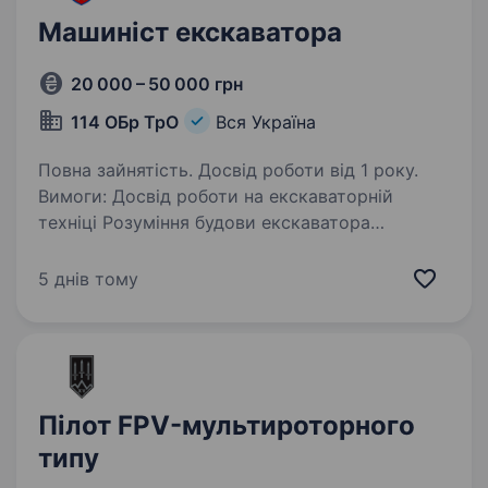
Машиніст екскаватора
20 000 – 50 000 грн
114 ОБр ТрО
Вся Україна
Повна зайнятість. Досвід роботи від 1 року.
Вимоги: Досвід роботи на екскаваторній
техніці Розуміння будови екскаватора
та вміння ремонтувати в польових умовах
(при необхідності) Наявність різних
5 днів тому
водійських категорій -Готовність працювати
в зоні…
Пілот FPV-мультироторного
типу