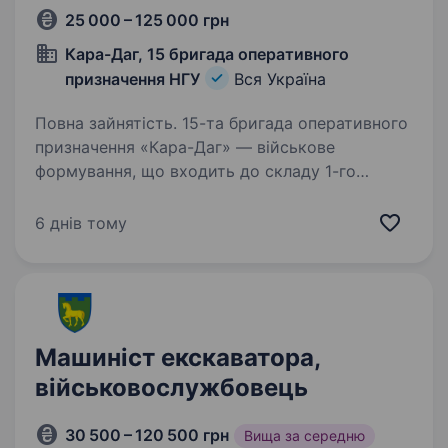
25 000 – 125 000 грн
Кара-Даг, 15 бригада оперативного
призначення НГУ
Вся Україна
Повна зайнятість. 15-та бригада оперативного
призначення «Кара-Даг» — військове
формування, що входить до складу 1-го
корпусу Національної Гвардії України «Азов».
Бригада шукає фахівців в батальйони та інші
6 днів тому
підрозділи. Обов’язки:…
Машиніст екскаватора,
військовослужбовець
30 500 – 120 500 грн
Вища за середню