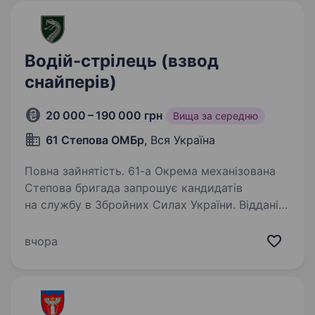
Водій-стрілець (взвод
снайперів)
20 000 – 190 000 грн
Вища за середню
61 Степова ОМБр
, Вся Україна
Повна зайнятість. 61-а Окрема механізована
Степова бригада запрошує кандидатів
на службу в Збройних Силах України. Віддані
спадку Степової дивізії УНР, наша бригада
пройшла бойове загартування на різних
вчора
ділянках фронту і нині продовжує…