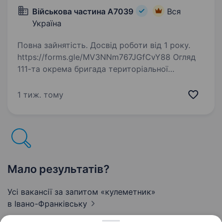
Військова частина А7039
Вся
Україна
Повна зайнятість. Досвід роботи від 1 року.
https://forms.gle/MV3NNm767JGfCvY88 Огляд
111-та окрема бригада територіальної
оборони — формування Сил територіальної
оборони України. Обов’язки ремонт, технічне
1 тиж. тому
обслуговування, діагностика та усунення
несправностей…
Мало результатів?
Усі вакансії за запитом «кулеметник»
в Івано-Франківську