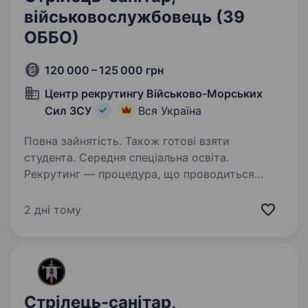
військовослужбовець (39
ОББО)
120 000 – 125 000 грн
Центр рекрутингу Військово-Морських
Сил ЗСУ
Вся Україна
Повна зайнятість. Також готові взяти
студента. Середня спеціальна освіта.
Рекрутинг — процедура, що проводиться
з кандидатами до мобілізації! Підпишіть
контракт зараз — це надасть вам можливість
2 дні тому
обрати місце служби та отримати всі
соціальні гарантії вчасно. Основна інформація:
Заробітна…
Стрілець-санітар,