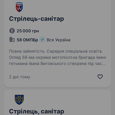
Стрілець-санітар
25 000 грн
58 ОМПБр
Вся Україна
Повна зайнятість. Середня спеціальна освіта.
Огляд 58-ма окрема мотопіхотна бригада імені
гетьмана Івана Виговського створена під час
війни для захисту українського народу.
Бойовий шлях підрозділу пройшов через
2 дні тому
оборону населених пунктів Донеччини
та Луганщини,…
Стрілець, санітар