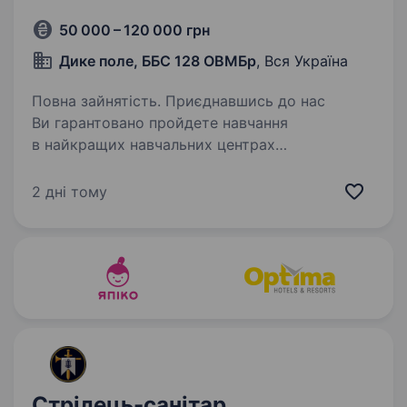
50 000 – 120 000 грн
Дике поле, ББС 128 ОВМБр
, Вся Україна
Повна зайнятість. Приєднавшись до нас
Ви гарантовано пройдете навчання
в найкращих навчальних центрах
та отримаєте повний комплект спорядження.
Переваги військової служби: ти стаєш
2 дні тому
оборонцем свого народу; перспектива
кар'єрного…
Стрілець-санітар,