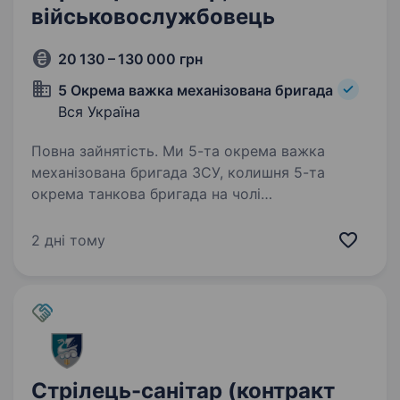
військовослужбовець
20 130 – 130 000 грн
5 Окрема важка механізована бригада
Вся Україна
Повна зайнятість. Ми 5-та окрема важка
механізована бригада ЗСУ, колишня 5-та
окрема танкова бригада на чолі
з командиром, який здобув особливе визнання
в битві за Бахмут, коли його підрозділ
2 дні тому
утримував стратегічно важливі позиції…
Стрілець-санітар (контракт