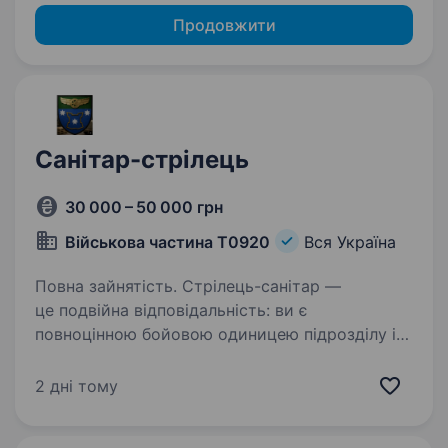
Продовжити
Санітар-стрілець
30 000 – 50 000 грн
Військова частина Т0920
Вся Україна
Повна зайнятість. Стрілець-санітар —
це подвійна відповідальність: ви є
повноцінною бойовою одиницею підрозділу і
водночас першим, хто приходить на допомогу
побратимам у разі поранення. Вимоги:
2 дні тому
Здоров’я: придатність до військової…