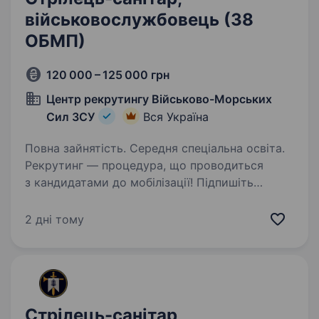
військовослужбовець (38
ОБМП)
120 000 – 125 000 грн
Центр рекрутингу Військово-Морських
Сил ЗСУ
Вся Україна
Повна зайнятість. Середня спеціальна освіта.
Рекрутинг — процедура, що проводиться
з кандидатами до мобілізації! Підпишіть
контракт зараз — це надасть вам можливість
обрати місце служби та отримати всі
2 дні тому
соціальні гарантії вчасно. Основна інформація:
Заробітна…
Стрілець-санітар,