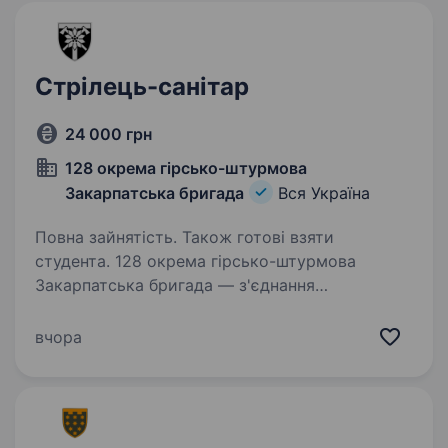
Стрілець-санітар
24 000 грн
128 окрема гірсько-штурмова
Закарпатська бригада
Вся Україна
Повна зайнятість. Також готові взяти
студента. 128 окрема гірсько-штурмова
Закарпатська бригада — з'єднання
Сухопутних військ Збройних Сил України.
Підрозділи бригади дислокуються
вчора
на території мальовничої Закарпатської
області. 128 окрема гірсько-штурмова
Закарпатська…