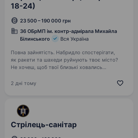
18-24)
23 500 – 190 000 грн
36 ОБрМП ім. контр-адмірала Михайла
Білинського
Вся Україна
Повна зайнятість. Набридло спостерігати,
як ракети та шахеди руйнують твоє місто?
Не хочеш, щоб твої близькі ховались
у коридорі чи оформлювали статус біженців
десь у Польщі? Втомився перевіряти у ТГ-
2 дні тому
каналах, де сьогодні роздають…
Стрілець-санітар