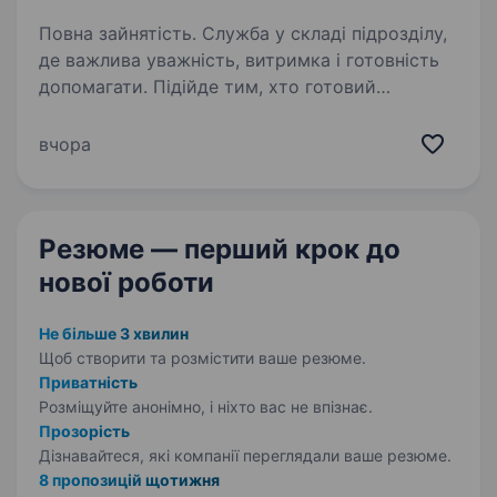
Повна зайнятість. Служба у складі підрозділу,
де важлива уважність, витримка і готовність
допомагати. Підійде тим, хто готовий
працювати в команді і відповідально
ставиться до своїх задач. 41 ОМБр запрошує
вчора
на службу. Обов’язки: …
Резюме — перший крок
до
нової роботи
Не більше 3 хвилин
Щоб створити та розмістити ваше
резюме.
Приватність
Розміщуйте анонімно, і ніхто вас не впізнає.
Прозорість
Дізнавайтеся, які компанії переглядали ваше резюме.
8 пропозицій щотижня