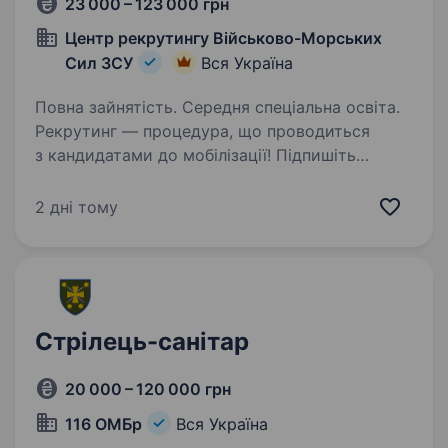
23 000 – 123 000 грн
Центр рекрутингу Військово-Морських
Сил ЗСУ
Вся Україна
Повна зайнятість. Середня спеціальна освіта.
Рекрутинг — процедура, що проводиться
з кандидатами до мобілізації! Підпишіть
контракт зараз — це надасть вам можливість
обрати місце служби та отримати всі
2 дні тому
соціальні гарантії вчасно. Основна інформація:
Заробітна…
Стрілець-санітар
20 000 – 120 000 грн
116 ОМБр
Вся Україна