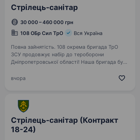
Стрілець-санітар
30 000 – 460 000 грн
108 ОБр Сил ТрО
Вся Україна
Повна зайнятість. 108 окрема бригада ТрО
ЗСУ продовжує набір до тероборони
Дніпропетровської області! Наша бригада була
створена у 2018 році та наразі займає
достойне місце в системі територіальної
вчора
оборони Збройних Сил України у складі…
Стрілець-санітар (Контракт
18-24)