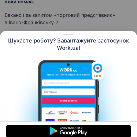
поки немає.
Вакансії за запитом «торговий представник»
в Івано-Франківську
Шукаєте роботу? Завантажуйте застосунок
Work.ua!
Українська
Ресурси
Контакти
Про нас
Кар’єра
Новини Work.ua
Допомога
Умови використання
Роботодавцю