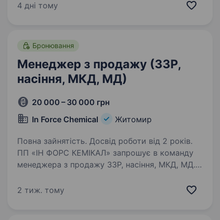
мікродобрив, насіння та інших товарів для
4 дні тому
аграрного сектору. У зв’язку з розширенням
команди ми шукаємо активного
та амбітного…
Бронювання
Менеджер з продажу (ЗЗР,
насіння, МКД, МД)
20 000 – 30 000 грн
In Force Chemical
Житомир
Повна зайнятість. Досвід роботи від 2 років.
ПП «ІН ФОРС КЕМІКАЛ» запрошує в команду
менеджера з продажу ЗЗР, насіння, МКД, МД.
Резюме кандидатів без досвіду роботи
в продажах або агросфері не розглядаються!
2 тиж. тому
Вимоги до кандидата: Вища агрономічна
освіта (бажано);…