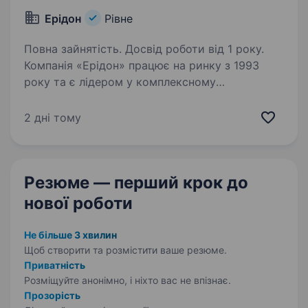
Ерідон
Рівне
Повна зайнятість. Досвід роботи від 1 року.
Компанія «Ерідон» працює на ринку з 1993
року та є лідером у комплексному
забезпеченні сільськогосподарських
підприємств України. Ми пропонуємо широкий
2 дні тому
асортимент продукції провідних світових
брендів: насіння польових…
Резюме — перший крок
до
нової роботи
Не більше 3 хвилин
Щоб створити та розмістити ваше
резюме.
Приватність
Розміщуйте анонімно, і ніхто вас не впізнає.
Прозорість