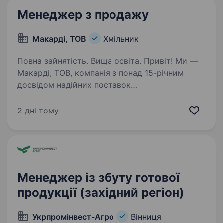
Менеджер з продажу
Макарді, ТОВ
Хмільник
Повна зайнятість. Вища освіта. Привіт! Ми —
Макарді, ТОВ, компанія з понад 15-річним
досвідом надійних поставок
сільськогосподарської продукції до країн
Європи, Азії та Африки. Наша команда цінує
2 дні тому
професіоналізм, відповідальність і бажання
розвиватися…
Менеджер із збуту готової
продукції (західний регіон)
Укрпромінвест-Агро
Вінниця