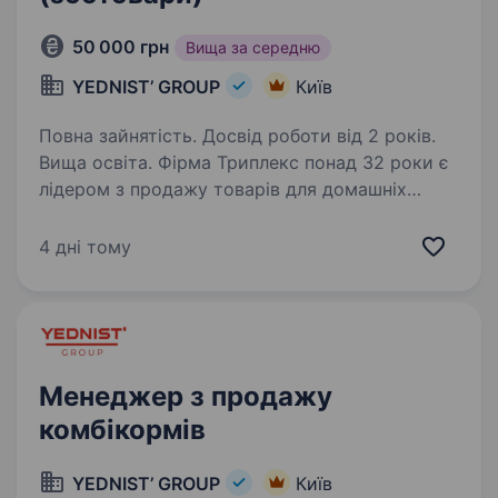
50 000 грн
Вища за середню
YEDNIST’ GROUP
Київ
Повна зайнятість. Досвід роботи від 2 років.
Вища освіта. Фірма Триплекс понад 32 роки є
лідером з продажу товарів для домашніх
тварин та входить до складу торгово-
виробничої компанії YEDNIST' GROUP. Факти
4 дні тому
про нас: Ми є представниками багатьох
світових брендів, AnimAll,…
Менеджер з продажу
комбікормів
YEDNIST’ GROUP
Київ