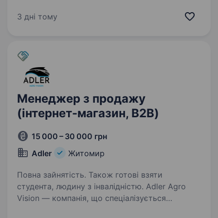
національних дистриб’юторів на ринку
ветеринарних препаратів та продуктів для
3 дні тому
тварин. У компанії представлена мережа
представництв в Україні, які…
Менеджер з продажу
(інтернет-магазин, B2B)
15 000 – 30 000 грн
Adler
Житомир
Повна зайнятість. Також готові взяти
студента, людину з інвалідністю. Adler Agro
Vision — компанія, що спеціалізується
на продажі засобів захисту рослин,