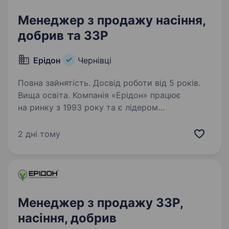
Менеджер з продажу насіння,
добрив та ЗЗР
Ерідон
Чернівці
Повна зайнятість. Досвід роботи від 5 років.
Вища освіта. Компанія «Ерідон» працює
на ринку з 1993 року та є лідером
у комплексному забезпеченні
сільськогосподарських підприємств України.
2 дні тому
Ми пропонуємо широкий асортимент
продукції провідних світових брендів: насіння
польових…
Менеджер з продажу ЗЗР,
насіння, добрив