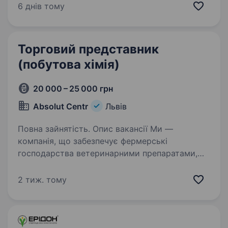
сільськогосподарських підприємств України.
6 днів тому
Ми пропонуємо широкий асортимент
продукції провідних світових брендів: насіння
польових…
Торговий представник
(побутова хімія)
20 000 – 25 000 грн
Absolut Centr
Львів
Повна зайнятість. Опис вакансії Ми —
компанія, що забезпечує фермерські
господарства ветеринарними препаратами,
товарами для тваринництва та засобами
дезінфекції. У зв’язку з розширенням шукаємо
2 тиж. тому
менеджера з продажу, який вміє будувати…