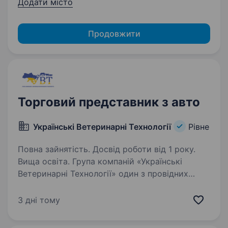
Додати місто
Продовжити
Торговий представник з авто
Українські Ветеринарні Технології
Рівне
Повна зайнятість. Досвід роботи від 1 року.
Вища освіта. Група компаній «Українські
Ветеринарні Технології» один з провідних
національних дистриб’юторів на ринку
ветеринарних препаратів та продуктів для
3 дні тому
тварин. У компанії представлена мережа
представництв в Україні, які…