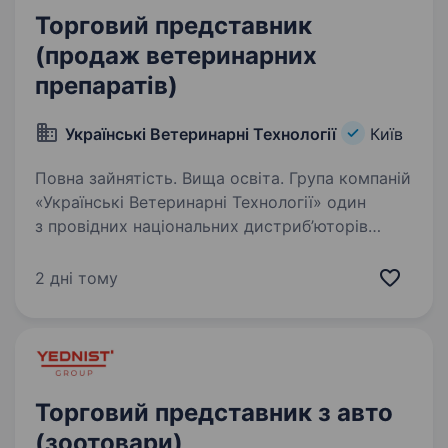
Торговий представник
(продаж ветеринарних
препаратів)
Українські Ветеринарні Технології
Київ
Повна зайнятість. Вища освіта. Група компаній
«Українські Ветеринарні Технології» один
з провідних національних дистриб’юторів
на ринку ветеринарних препаратів
та продуктів для тварин. У компанії
2 дні тому
представлена мережа представництв
в Україні, які…
Торговий представник з авто
(зоотовари)