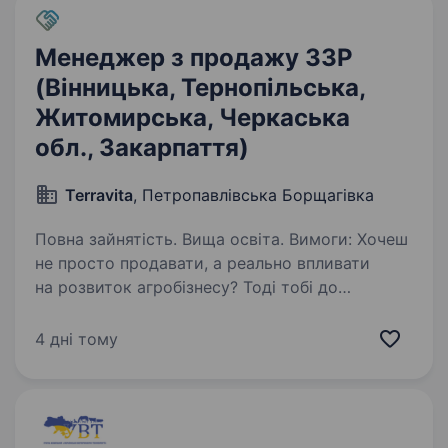
Менеджер з продажу ЗЗР
(Вінницька, Тернопільська,
Житомирська, Черкаська
обл., Закарпаття)
Terravita
, Петропавлівська Борщагівка
Повна зайнятість. Вища освіта. Вимоги: Хочеш
не просто продавати, а реально впливати
на розвиток агробізнесу? Тоді тобі до
«ТерраВіта». Ми шукаємо регіонального
менеджера з продажу ЗЗР, який хоче
4 дні тому
працювати з сильним продуктом, розвивати
великий…