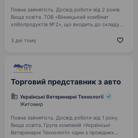
Повна зайнятість. Досвід роботи від 2 років.
Вища освіта. ТОВ «Вінницький комбінат
хлібопродуктів № 2», що входить до складу
вертикально інтегрованого агропромислового
холдингу ТОВ «УКРПРОМІНВЕСТ-АГРО»,
3 дні тому
запрошує до своєї команди Менеджера із
збуту готової продукції (західний…
Торговий представник з авто
Українські Ветеринарні Технології
Житомир
Повна зайнятість. Досвід роботи від 1 року.
Вища освіта. Група компаній «Українські
Ветеринарні Технології» один з провідних