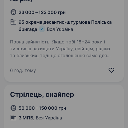
23 000 – 123 000 грн
95 окрема десантно-штурмова Поліська
бригада
Вся Україна
Повна зайнятість. Якщо тобі 18−24 роки і
ти хочеш захищати Україну, свій дім, рідних
та близьких, тоді це оголошення саме для
тебе! 95-та окрема десантно-штурмова
Поліська бригада проводить набір на
6 год. тому
військову службу за контрактом…
Стрілець, снайпер
50 000 – 150 000 грн
3 МПБ
, Вся Україна