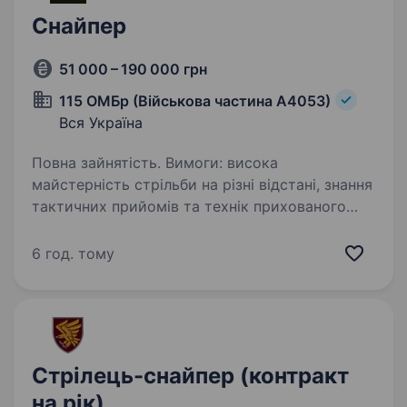
Снайпер
51 000 – 190 000 грн
115 ОМБр (Військова частина А4053)
Вся Україна
Повна зайнятість. Вимоги: висока
майстерність стрільби на різні відстані, знання
тактичних прийомів та технік прихованого
пересування. Освіта не обов’язкова, проте
великою перевагою буде військова або
6 год. тому
спортивна підготовка…
Стрілець-снайпер (контракт
на рік)