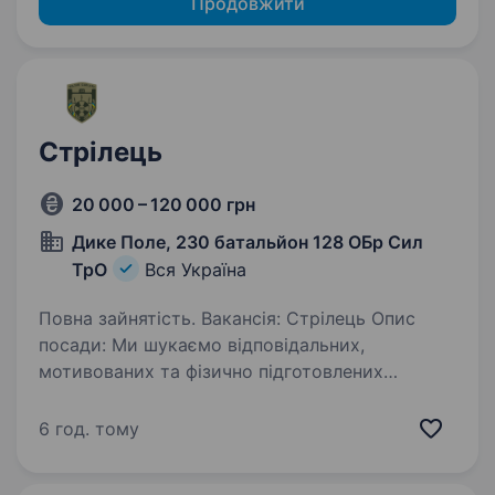
Продовжити
Стрілець
20 000 – 120 000 грн
Дике Поле, 230 батальйон 128 ОБр Сил
ТрО
Вся Україна
Повна зайнятість. Вакансія: Стрілець Опис
посади: Ми шукаємо відповідальних,
мотивованих та фізично підготовлених
кандидатів на посаду стрільця в нашому
батальйоні. Ваша основна відповідальність
6 год. тому
полягатиме в ефективному та точному…