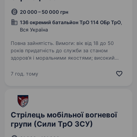
20 000 – 50 000 грн
136 окремий батальйон ТрО 114 ОБр ТрО
,
Вся Україна
Повна зайнятість. Вимоги: вік від 18 до 50
років придатність до служби за станом
здоров’я і моральними якостями; високий
рівень мотивації та стресостійкість; відмова
від вживання алкоголю та психотропних
7 год. тому
речовин; гарна…
Стрілець мобільної вогневої
групи (Сили ТрО ЗСУ)