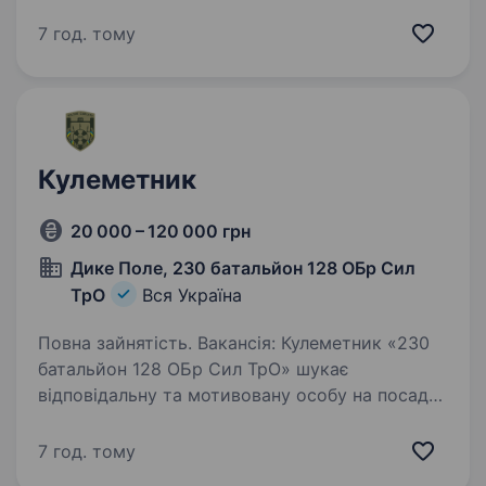
здоров’я і моральними якостями хороша
фізична підготовка буде перевагою
7 год. тому
вмотивованість до служби українському
народу та захисту суверенітету…
Кулеметник
20 000 – 120 000 грн
Дике Поле, 230 батальйон 128 ОБр Сил
ТрО
Вся Україна
Повна зайнятість. Вакансія: Кулеметник «230
батальйон 128 ОБр Сил ТрО» шукає
відповідальну та мотивовану особу на посаду
кулеметника. Ми забезпечуємо безпеку
та захист у нашому регіоні. Обов’язки:
7 год. тому
Виконання стрільби з важкого кулемета…