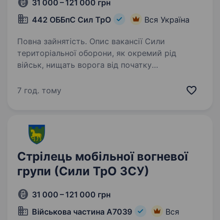
31 000 – 121 000 грн
442 ОББпС Сил ТрО
Вся Україна
Повна зайнятість. Опис вакансії Сили
територіальної оборони, як окремий рід
військ, нищать ворога від початку
повномасштабного вторгнення. Наразі
в кожній бригаді та батальйоні ТрО існують
7 год. тому
підрозділи — мобільні вогневі групи, які…
Стрілець мобільної вогневої
групи (Сили ТрО ЗСУ)
31 000 – 121 000 грн
Військова частина А7039
Вся