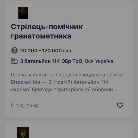
Стрілець-помічник
гранатометника
20 000 – 120 000 грн
3 батальйон 114 ОБр ТрО
, Вся Україна
Повна зайнятість. Середня спеціальна освіта.
Вітаємо! Ми — 3 (третій) батальйон 114
окремої бригади територіальної оборони
Збройних Сил України, бойовий підрозділ,
який стоїть на захисті нашої країни і її
5 год. тому
громадян. Батальон бригади залучений
на напрямках на…