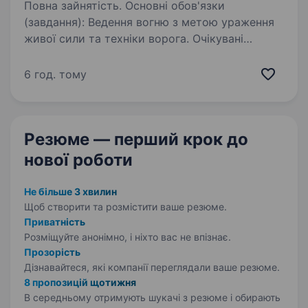
Повна зайнятість. Основні обов'язки
(завдання): Ведення вогню з метою ураження
живої сили та техніки ворога. Очікувані
результати: ефективне ураження ворога
на полі бою; вміння влучно стріляти; виконання
6 год. тому
бойових завдань; …
Резюме — перший крок
до
нової роботи
Не більше 3 хвилин
Щоб створити та розмістити ваше
резюме.
Приватність
Розміщуйте анонімно, і ніхто вас не впізнає.
Прозорість
Дізнавайтеся, які компанії переглядали ваше резюме.
8 пропозицій щотижня
В середньому отримують шукачі з резюме і обирають