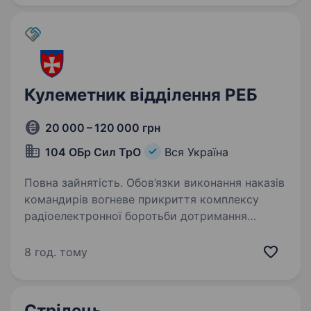
Кулеметник відділення РЕБ
20 000 – 120 000 грн
104 ОБр Сил ТрО
Вся Україна
Повна зайнятість. Обов’язки виконання наказів
командирів вогневе прикриття комплексу
радіоелектронної боротьби дотримання
правил обслуговування та експлуатації
кулемета знищення виявлених цілей
8 год. тому
за командою командира відділення…
Стрілець