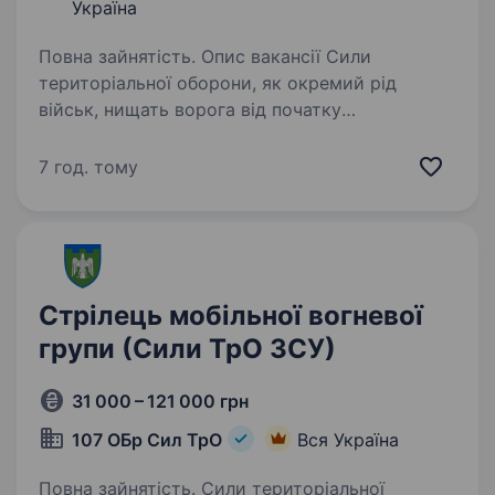
Україна
Повна зайнятість. Опис вакансії Сили
територіальної оборони, як окремий рід
військ, нищать ворога від початку
повномасштабного вторгнення. Наразі
в кожній бригаді та батальйоні ТрО існують
7 год. тому
підрозділи — мобільні вогневі групи, які…
Стрілець мобільної вогневої
групи (Сили ТрО ЗСУ)
31 000 – 121 000 грн
107 ОБр Сил ТрО
Вся Україна
Повна зайнятість. Сили територіальної