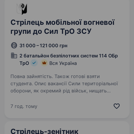
Стрілець мобільної вогневої
групи до Сил ТрО ЗСУ
31 000 – 121 000 грн
2 батальйон безпілотних систем 114 ОБр
ТрО
Вся Україна
Повна зайнятість. Також готові взяти
студента. Опис вакансії Сили територіальної
оборони, як окремий рід військ, нищать
ворога від початку повномасштабного
вторгнення. Наразі в кожній бригаді
7 год. тому
та батальйоні ТрО існують підрозділи —
мобільні вогневі групи, які…
Стрілець-зенітник