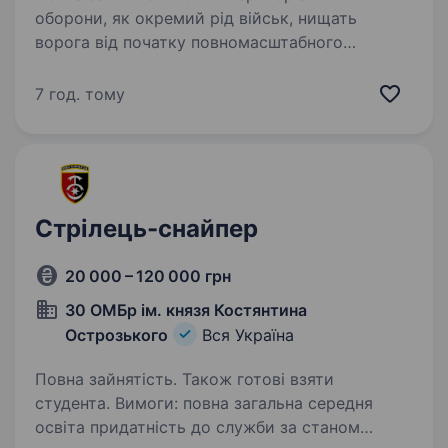
оборони, як окремий рід військ, нищать
ворога від початку повномасштабного
вторгнення. Наразі в кожній бригаді
та батальйоні ТрО існують підрозділи —
7 год. тому
мобільні вогневі групи, які застосовуються…
Стрілець-снайпер
20 000 – 120 000 грн
30 ОМБр ім. князя Костянтина
Острозького
Вся Україна
Повна зайнятість. Також готові взяти
студента. Вимоги: повна загальна середня
освіта придатність до служби за станом