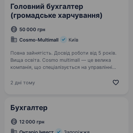
Головний бухгалтер
(громадське харчування)
50 000 грн
Cosmo-Multimall
Київ
Повна зайнятість. Досвід роботи від 5 років.
Вища освіта. Cosmo multimall — це велика
компанія, що спеціалізується на управлінні
торговими центрами. В кейсі нашої
нерухомісті: готелі, ресторан, конгрес-хол,
2 дні тому
приватна школа та дитячий садок, льодова
арена, кінотеатри та неймовірна…
Бухгалтер
12 000 грн
Онтаріо Інвест
Запоріжжя