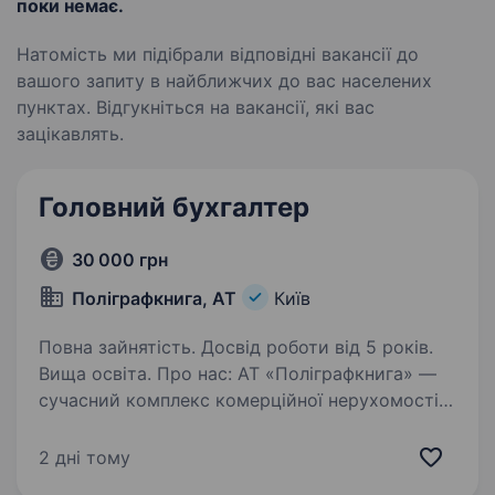
поки немає.
Натомість ми підібрали відповідні вакансії до
вашого запиту в найближчих до вас населених
пунктах. Відгукніться на вакансії, які вас
зацікавлять.
Головний бухгалтер
30 000 грн
Поліграфкнига, АТ
Київ
Повна зайнятість. Досвід роботи від 5 років.
Вища освіта. Про нас: АТ «Поліграфкнига» —
сучасний комплекс комерційної нерухомості у
м. Києві, що надає в оренду офісні, складські
та виробничі приміщення різного формату
2 дні тому
та площі. Компанія здійснює професійне