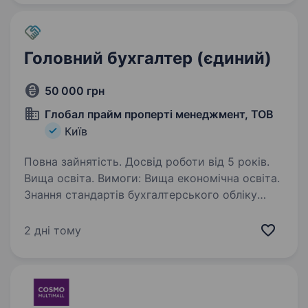
управління нерухомістю,…
Головний бухгалтер (єдиний)
50 000 грн
Глобал прайм проперті менеджмент, ТОВ
Київ
Повна зайнятість. Досвід роботи від 5 років.
Вища освіта. Вимоги: Вища економічна освіта.
Знання стандартів бухгалтерського обліку
та податкового законодавства. Досвід роботи
на всіх ділянках бухгалтерського
2 дні тому
та податкового обліку. Досвід роботи
головним бухгалтером…