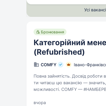
Усі ваканс
Бронювання
Категорійний мен
(Refubrished)
COMFY
Івано-Франківс
Повна зайнятість. Досвід роботи від 1 рок
ти читаєш цю вакансію — значить, 
можливості. COMFY — #НАМБЕРВАН
в Україні. Ми постійно розвиваємо
вчора