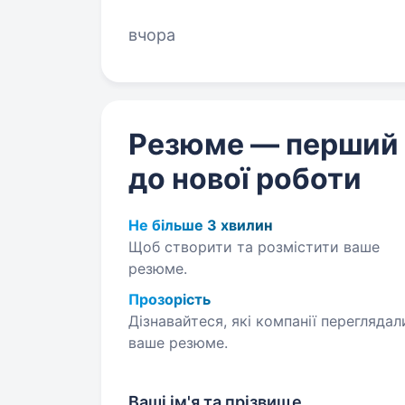
у digital та будуємо контент, яки
на впізнаваність,…
вчора
Резюме — перший
до нової роботи
Не більше 3 хвилин
Щоб створити та розмістити ваше
резюме.
Прозорість
Дізнавайтеся, які компанії переглядал
ваше резюме.
Ваші ім'я та прізвище