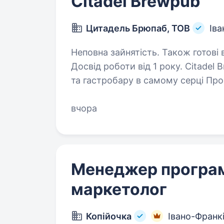
Citadel Brewpub
Цитадель Брюпаб, ТОВ
Іва
Неповна зайнятість. Також готові 
Досвід роботи від 1 року. Citadel Brewpub — це простір крафтового пива
та гастробару в самому серці Про
23). Наш заклад входить до топ-10
«Сіль», і тут завжди кипить…
вчора
Менеджер програм
маркетолог
Копійочка
Івано-Франк