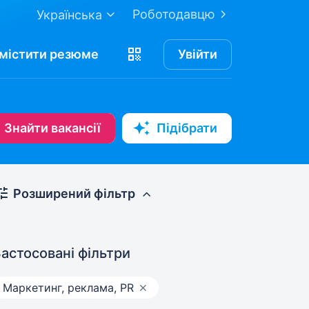
Роботодавцю
Українська
містити
резюме
Увійти
Знайти вакансії
Підібрати
Розширений фільтр
астосовані фільтри
Маркетинг, реклама, PR