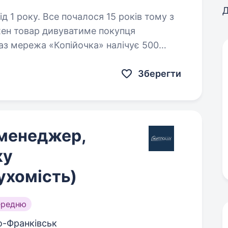
Д
 15 років тому з
ожен товар дивуватиме покупця
аз мережа «Копійочка» налічує 500
а в нашій команді — більш…
Зберегти
-менеджер,
ку
ухомість)
ередню
о-Франківськ