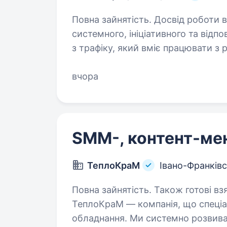
Повна зайнятість. Досвід роботи від 1 ро
системного, ініціативного та відпо
з трафіку, який вміє працювати з 
нерухомості на профільних майда
вчора
SMM-, контент-м
ТеплоКраМ
Івано-Франків
Повна зайнятість. Також готові взя
ТеплоКраМ — компанія, що спеціа
обладнання. Ми системно розвив