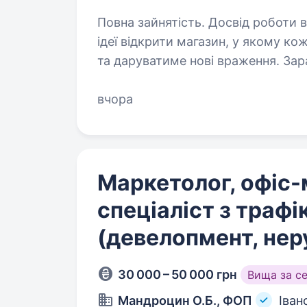
Повна зайнятість. Досвід роботи від 1 року. Все почалося
ідеї відкрити магазин, у якому к
та даруватиме нові враження. Зар
магазинів у 16 областях України, 
вчора
Маркетолог, офіс
спеціаліст з трафі
(девелопмент, нер
30 000 – 50 000 грн
Вища за с
Мандроцин О.Б., ФОП
Іван