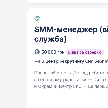
SMM-менеджер (в
служба)
50 000 грн
Вища за середню
6 центр рекрутингу Сил безпі
Повна зайнятість. Досвід роботи від 1 року. Пропонуємо 
в новітньому роді військ — Силах
й Окремий Центр БпС — це перший 
спецпризначення». Ми формуємо 