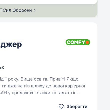
ії Сил
Оборони
еджер
ьк
у. Вища освіта. Привіт! Якщо
ти вже на пів шляху до нової кар'єрної
 у продажах техніки та гаджетів
 категорії, запускаємо нові продукти…
Зберегти