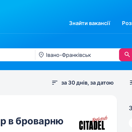
Знайти
вакансії
Роз
за 30 днів, за датою
З
р в броварню