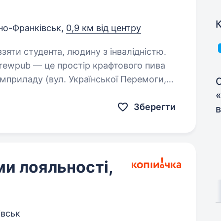
К
но-Франківськ,
0,9 км від центру
взяти студента, людину з інвалідністю.
мприладу (вул. Української Перемоги,
С
 пивних ресторанів України за версією
Зберегти
в
и лояльності,
івськ