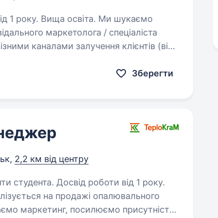
ку. Вища освіта. Ми шукаємо
відального маркетолога / спеціаліста
різними каналами залучення клієнтів (від
нчиках до таргетованої реклами)…
Зберегти
енеджер
ськ,
2,2 км від центру
ти студента. Досвід роботи від 1 року.
лізується на продажі опалювального
аємо маркетинг, посилюємо присутність