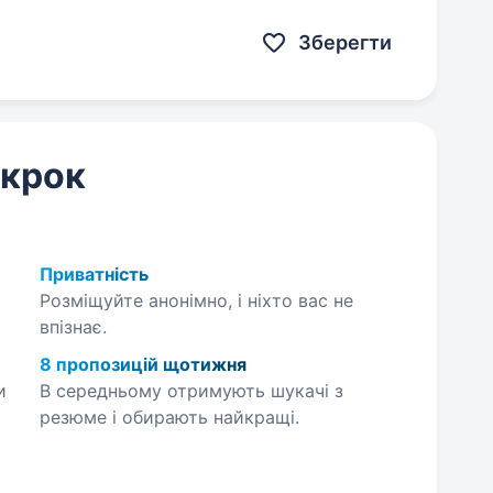
й не просто наповнює сторінки, а працює
Зберегти
 крок
Приватність
Розміщуйте анонімно, і ніхто вас не
впізнає.
8 пропозицій щотижня
и
В середньому отримують шукачі з
резюме і обирають найкращі.