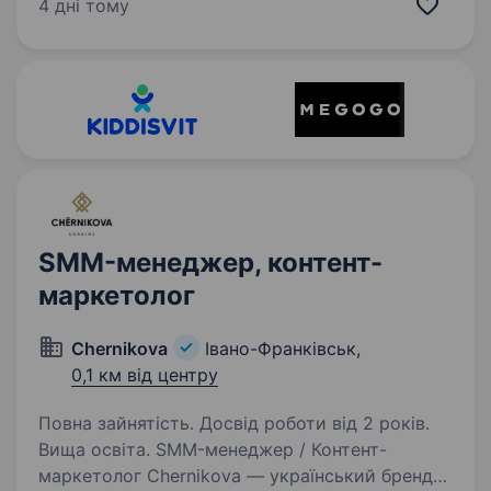
стежить за трендами та хоче розвиватися
4 дні тому
разом із сильною командою. Що потрібно
робити: вести Instagram …
SMM-менеджер, контент-
маркетолог
Chernikova
Івано-Франківськ,
0,1 км від центру
Повна зайнятість. Досвід роботи від 2 років.
Вища освіта. SMM-менеджер / Контент-
маркетолог Chernikova — український бренд