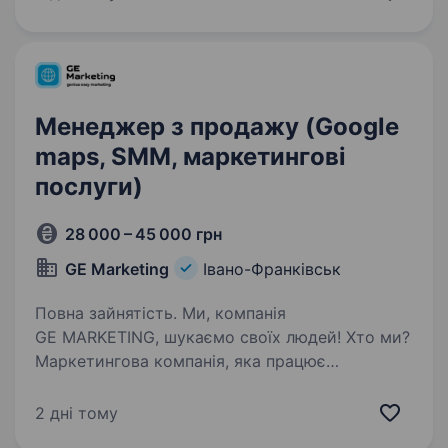
та розвивати бізнес. Зараз шукаємо
маркетолога, який зможе не лише…
Менеджер з продажу (Google
maps, SMM, маркетингові
послуги)
28 000 – 45 000 грн
GE Marketing
Івано-Франківськ
Повна зайнятість. Ми, компанія
GE MARKETING, шукаємо своїх людей! Хто ми?
Маркетингова компанія, яка працює
по території всієї України. В нас велика
кількість послуг, від QR-коду до створення
2 дні тому
та обслуговування сайтів. Серед наших…