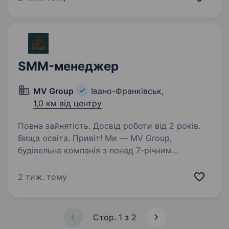
спеціаліста, який допоможе просувати нашу
продукцію через TikTok. Обов’язки створення…
SMM-менеджер
MV Group
Івано-Франківськ,
1,0 км від центру
Повна зайнятість. Досвід роботи від 2 років.
Вища освіта. Привіт! Ми — MV Group,
будівельна компанія з понад 7-річним
досвідом, яка створює комфортні та стильні
простори «під ключ». Наша команда
2 тиж. тому
професіоналів дбає про те, щоб кожен клієнт
забув про клопоти ремонту та будівництва,…
Стор. 1 з 2