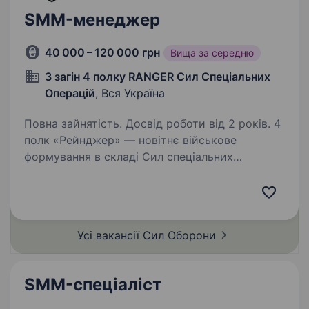
SMM-менеджер
40 000 – 120 000 грн
Вища за середню
3 загін 4 полку RANGER Сил Спеціальних
Операцій
, Вся Україна
Повна зайнятість. Досвід роботи від 2 років. 4
полк «Рейнджер» — новітнє військове
формування в складі Сил спеціальних
операцій Збройних Сил України
в центральному регіоні України. Рейнджери
полку вже гідно проявили себе в операціях на
різних ділянках бойових…
Усі вакансії Сил
Оборони
SMM-спеціаліст