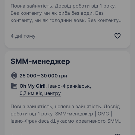
Повна зайнятість. Досвід роботи від 1 року.
Без контенту ми як риба без води. Без
контенту, ми як голодний вовк. Без контенту…
І так можна довго. Ага, ледь не забули. Хто
такі ми � Ми ті, хто точно не дасть сумувати.
4 дні тому
Робота настільки різнопланова, що Тобі…
SMM-менеджер
25 000 – 30 000 грн
Oh My Girl!
, Івано-Франківськ,
0,7 км від центру
Повна зайнятість, неповна зайнятість. Досвід
роботи від 1 року. SMM-менеджер | OMG |
Івано-ФранківськШукаємо креативного SMM-
менеджера, який любить створювати контент,