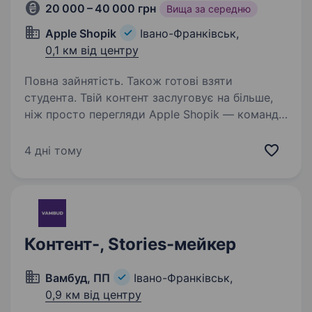
20 000 – 40 000 грн
Вища за середню
Apple Shopik
Івано-Франківськ,
0,1 км від центру
Повна зайнятість. Також готові взяти
студента. Твій контент заслуговує на більше,
ніж просто перегляди Apple Shopik — команда,
де цінують креативність, сучасний підхід і нові
ідеї. Якщо ти любиш створювати контент,
4 дні тому
знімати, монтувати та хочеш розвиватися
у творчій…
Контент-, Stories-мейкер
Вамбуд, ПП
Івано-Франківськ,
0,9 км від центру