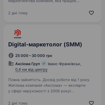
Маркетингова компанія, яка працює
по території всієї України. «Компанія року
2023, 2024 та 2025». Офіційні партнери
2 дні тому
компанії Google В нас велика кількість…
Digital-маркетолог (SMM)
25 000 – 30 000 грн
Аксіома Груп
Івано-Франківськ,
0,4 км від центру
Повна зайнятість. Досвід роботи від 1 року.
Житлова компанія «Аксіома» — експерти
у сфері нерухомості з 2006 року!
Ми допомагаємо нашим клієнтам знаходити
ідеальне житло, вигідно інвестувати
2 дні тому