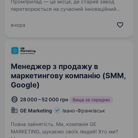
Промприлад — це місце, де старий завод
перетворюється на сучасний інноваційний
центр! Ми розбудовуємо та модернізуємо
Івано-Франківськ на площі 42 тис. м².Ми
вчора
пропонуємо можливість росту та розвитку
професійних навичок,…
Менеджер з продажу в
маркетингову компанію (SMM,
Google)
28 000 – 52 000 грн
Вища за середню
GE Marketing
Івано-Франківськ
Повна зайнятість. Ми, компанія GE
MARKETING, шукаємо своїх людей! Хто ми?