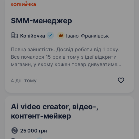
SMM-менеджер
Копійочка
Івано-Франківськ
Повна зайнятість. Досвід роботи від 1 року.
Все почалося 15 років тому з ідеї відкрити
магазин, у якому кожен товар дивуватиме
покупця та даруватиме нові враження. Зараз
мережа «Копійочка» налічує, більше 550
4 дні тому
магазинів у 16 областях України, а в нашій
команді…
Ai video creator, відео-,
контент-мейкер
25 000 грн