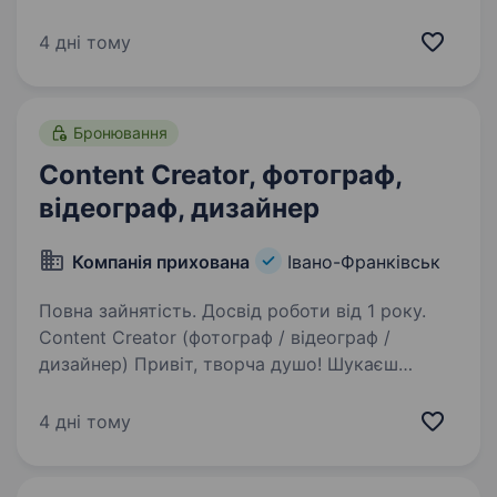
дизайнерського одягу та аксесуарів
у сучасному етно-стилі, заснований
4 дні тому
дизайнеркою Любов’ю Черніковою у 2010 році.
Ми створюємо речі з історією, поєднуючи…
Бронювання
Content Creator, фотограф,
відеограф, дизайнер
Компанія прихована
Івано-Франківськ
Повна зайнятість. Досвід роботи від 1 року.
Content Creator (фотограф / відеограф /
дизайнер) Привіт, творча душо! Шукаєш
простір, де твої ідеї не просто вислухають,
а дадуть їм життя? Де твій естетичний смак
4 дні тому
створюватиме тренди, а не просто
наздоганятиме…