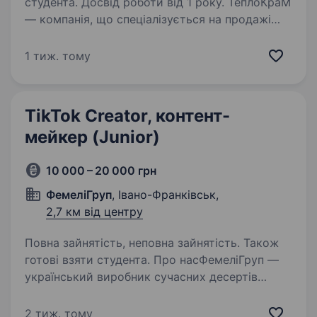
студента. Досвід роботи від 1 року. ТеплоКраМ
— компанія, що спеціалізується на продажі
опалювального обладнання. Ми системно
розвиваємо маркетинг, посилюємо
1 тиж. тому
присутність у digital та будуємо контент, який
не просто наповнює сторінки, а працює
на впізнаваність,…
TikTok Creator, контент-
мейкер (Junior)
10 000 – 20 000 грн
ФемеліГруп
, Івано-Франківськ,
2,7 км від центру
Повна зайнятість, неповна зайнятість. Також
готові взяти студента. Про насФемеліГруп —
український виробник сучасних десертів
та протеїнового печива. Ми розвиваємо
власний бренд і шукаємо молодого
2 тиж. тому