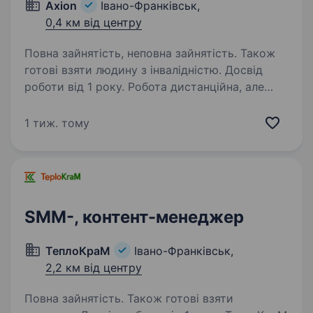
Axion
Івано-Франківськ,
0,4 км від центру
Повна зайнятість, неповна зайнятість. Також
готові взяти людину з інвалідністю. Досвід
роботи від 1 року. Робота дистанційна, але
надаємо перевагу кандидату з Івано-
Франківська. Вимоги: Сильні навички роботи
1 тиж. тому
з Claude. Не просто «кілька разів пробував /
ла», а постійна робота з Claude для написання
промптів. …
SMM-, контент-менеджер
ТеплоКраМ
Івано-Франківськ,
2,2 км від центру
Повна зайнятість. Також готові взяти