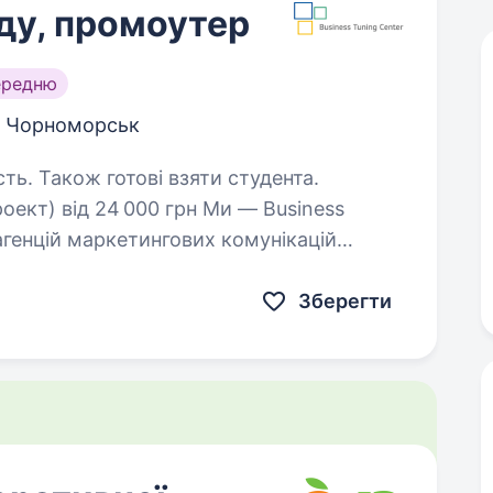
ду, промоутер
ередню
Чорноморськ
сть. Також готові взяти студента.
 — Business
агенцій маркетингових комунікацій
 Ми допомагаємо провідним світовим
Зберегти