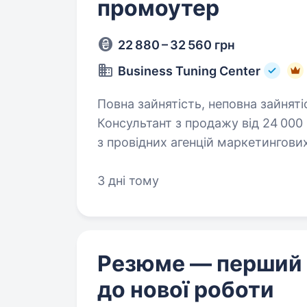
промоутер
22 880 – 32 560 грн
Business Tuning Center
Повна зайнятість, неповна зайняті
Консультант з продажу від 24 000 грн Business Tuning Center (BTC) — одна
з провідних агенцій маркетингових
досвідом. Ми реалізуємо масштаб
3 дні тому
Резюме — перший
до нової роботи