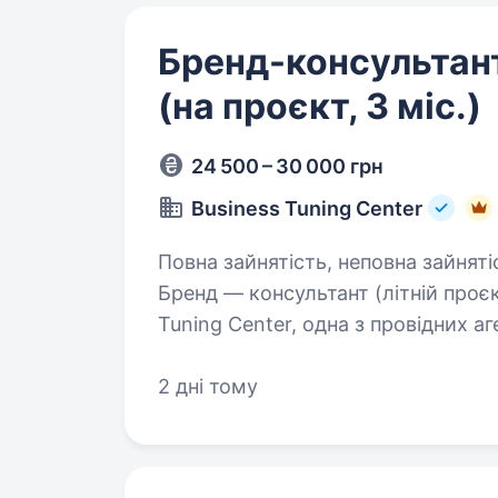
Бренд-консультан
(на проєкт, 3 міс.)
24 500 – 30 000 грн
Business Tuning Center
Повна зайнятість, неповна зайняті
Бренд — консультант (літній проєк
Tuning Center, одна з провідних а
яка успішно працює з 2004 року
2 дні тому