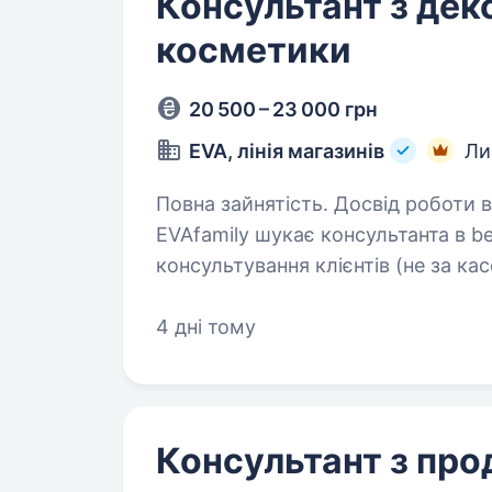
Консультант з дек
косметики
20 500 – 23 000 грн
EVA, лінія магазинів
Ли
Повна зайнятість. Досвід роботи від 1 року. Консульта
EVAfamily шукає консультанта в b
консультування клієнтів (не за кас
мінімальним досвідом у консульту
4 дні тому
Консультант з про