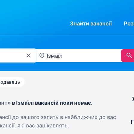
Знайти
вакансії
Роз
одавець
ант»
в Ізмаїлі вакансій поки немає.
кансії до вашого запиту в найближчих до вас
ансії, які вас зацікавлять.