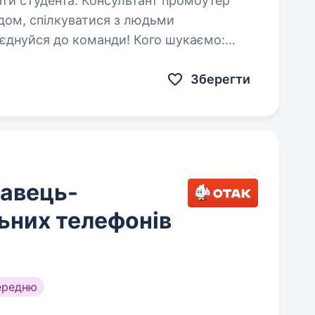
нсультант промоутер
дом, спілкуватися з людьми
риєднуйся до команди! Кого шукаємо:
вміють комунікувати, швидко навчаються…
Зберегти
давець-
ьних телефонів
ередню