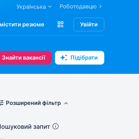
Роботодавцю
Українська
містити
резюме
Увійти
Знайти вакансії
Підібрати
Розширений фільтр
Пошуковий запит