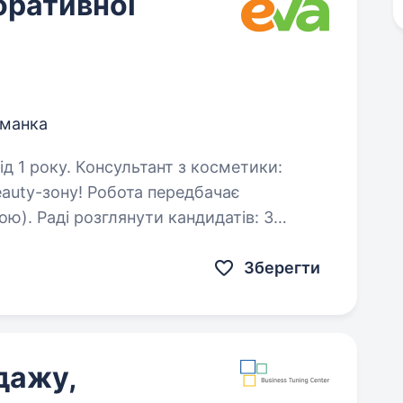
оративної
манка
нт з косметики:
eauty-зону! Робота передбачає
ою). Раді розглянути кандидатів: З
ванні з beauty-товарів…
Зберегти
дажу,