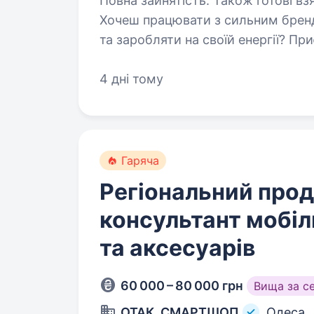
Повна зайнятість. Також готові взяти студента. Ко
Хочеш працювати з сильним брен
та заробляти на своїй енергії? П
Активних дівчат та хлопців, які 
4 дні тому
Гаряча
Регіональний про
консультант мобіл
та аксесуарів
60 000 – 80 000 грн
Вища за с
ОТАК, СМАРТШОП
Одеса