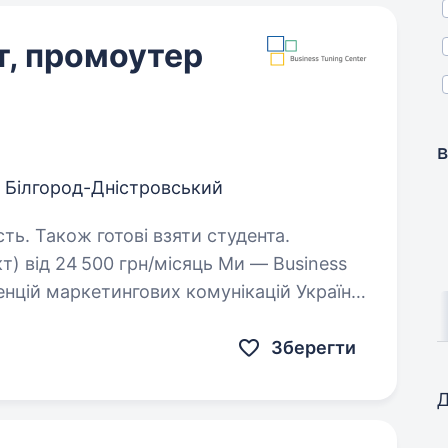
т, промоутер
в
Білгород-Дністровський
сть. Також готові взяти студента.
т) від 24 500 грн/місяць Ми — Business
генцій маркетингових комунікацій України,
. Ми допомагаємо глобальним брендам…
Зберегти
Д