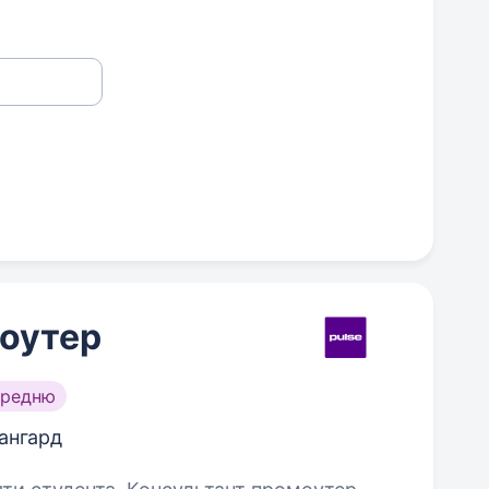
оутер
ередню
ангард