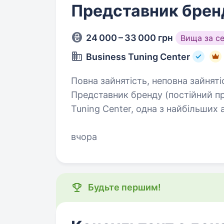
Представник брен
24 000 – 33 000 грн
Вища за с
Business Tuning Center
Повна зайнятість, неповна зайняті
Представник бренду (постійний проект) від 24 000 грн Ми
Tuning Center, одна з найбільших 
України, що працює з 2004 року.
брендам стати…
вчора
Будьте першим!