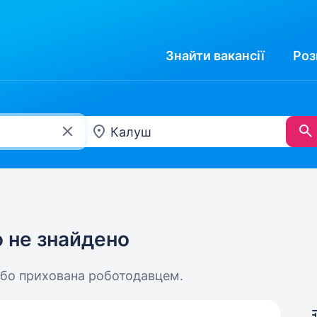
Знайти
вакансії
Роз
ю не знайдено
або прихована роботодавцем.