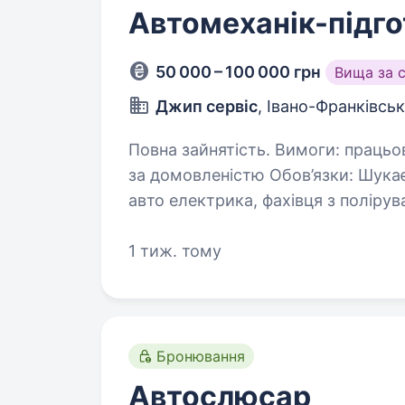
Автомеханік-підг
50 000 – 100 000 грн
Вища за 
Джип сервіс
, Івано-Франківськ
Повна зайнятість. Вимоги: працьовитість Умови роботи: вільний графік
за домовленістю Обов’язки: Шука
авто електрика, фахівця з полірув
підготовщика авто до фарбування
1 тиж. тому
Бронювання
Автослюсар