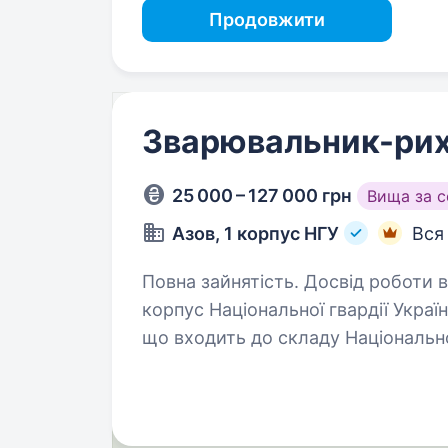
Продовжити
Зварювальник-ри
25 000 – 127 000 грн
Вища за 
Азов, 1 корпус НГУ
Вся
Повна зайнятість. Досвід роботи від 
корпус Національної гвардії Укра
що входить до складу Національної
команду вмотивованих фахівців, я
разом…