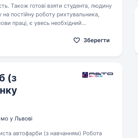
сть. Також готові взяти студента, людину
ви праці, є увесь необхідний
уємо постійною роботою. Сб-нд вихідні.
Зберегти
 (з
онку
мо у Львові