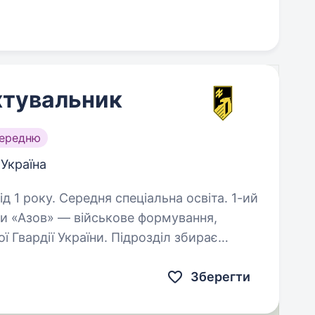
хтувальник
середню
 Україна
1 року. Середня спеціальна освіта. 1-ий
їни «Азов» — військове формування,
 Гвардії України. Підрозділ збирає
кі готові бути прикладом та працювати
Зберегти