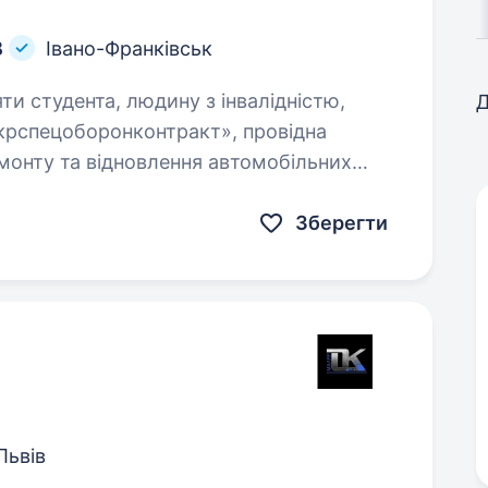
В
Івано-Франківськ
яти студента, людину з інвалідністю,
Д
емонту та відновлення автомобільних
в таких марок, як Урал, ЗіЛ, КамАЗ,
Зберегти
Львів