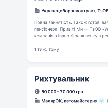
Укрспецоборонконтракт, ТзО
Повна зайнятість. Також готові вз
пенсіонера. Привіт! Ми — ТзОВ «Укрспецоборонконтракт», провідна
компанія в Івано-Франківську з р
деталей для вантажних автомобілі
КрАЗ, МАЗ, ГАЗ. Якщо ти хочеш…
1 тиж. тому
Рихтувальник
50 000 – 70 000 грн
МалярОК, автомайстерня