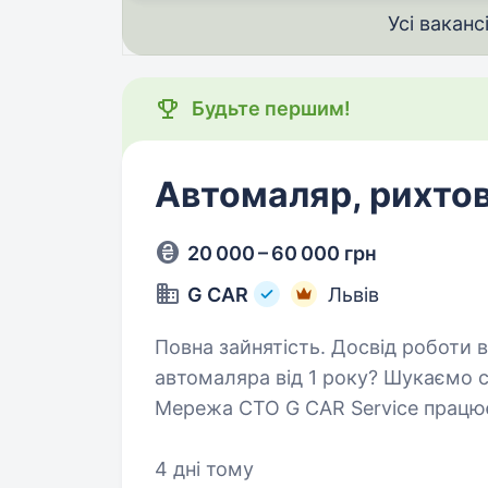
Усі ваканс
Будьте першим!
Автомаляр, рихто
20 000 – 60 000 грн
G CAR
Львів
Повна зайнятість. Досвід роботи від 1 року. Маєш
автомаляра від 1 року? Шукаємо са
Мережа СТО G CAR Service працює
автосервіс, що надає широкий сп
4 дні тому