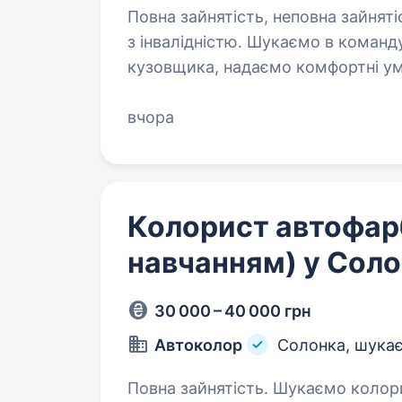
Повна зайнятість, неповна зайняті
з інвалідністю. Шукаємо в команду на постійну роботу рихтувальника,
кузовщика, надаємо комфортні умо
професійний інструмент, забезпеч
Робочий графік з 9:00 до 18:00…
вчора
Колорист автофарб
навчанням) у Сол
30 000 – 40 000 грн
Автоколор
Солонка, шукає
Повна зайнятість. Шукаємо колориста автофарби (з навчанням) Робота