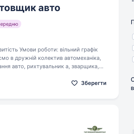
отовщик авто
середню
ємо в дружній колектив автомеханіка,
ання авто, рихтувальник а, зварщика,
…
Зберегти
в