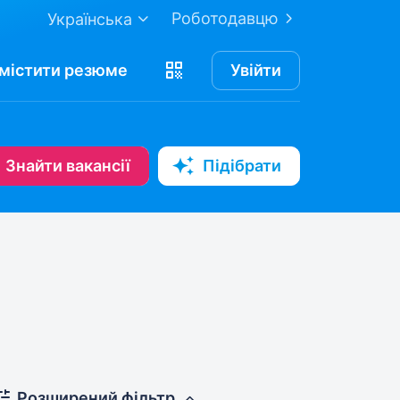
Роботодавцю
Українська
містити
резюме
Увійти
Знайти вакансії
Підібрати
Розширений фільтр