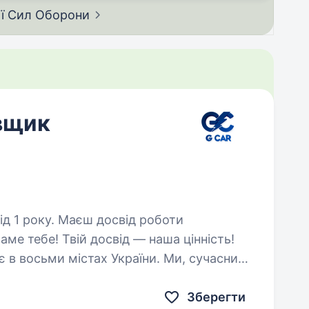
ії Сил
Оборони
вщик
 досвід роботи
ме тебе! Твій досвід — наша цінність!
 в восьми містах України. Ми, сучасний
ектр послуг, шукаємо…
Зберегти