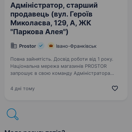
Адміністратор, старший
продавець (вул. Героїв
Миколаєва, 129, А, ЖК
"Паркова Алея")
Prostor
Івано-Франківськ
Повна зайнятість. Досвід роботи від 1 року.
Національна мережа магазинів PROSTOR
запрошує в свою команду Адміністратора
МАГАЗИНУ Вимоги: досвід роботи
на аналогічній посаді або старшим продавцем;
4 дні тому
знання касової дисципліни; знання основ
мерчандайзингу;…