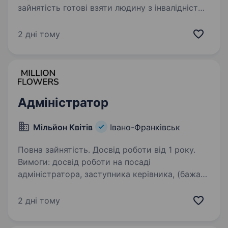
зайнятість готові взяти людину з інвалідністю.
Адміністратор-касир, продавець-консультант
Наша компанія надає унікальні можливості
2 дні тому
для особистого та професійного розвитку,
роботу в дружному та молодому колективі,…
Адміністратор
Мільйон Квітів
Івано-Франківськ
Повна зайнятість. Досвід роботи від 1 року.
Вимоги: досвід роботи на посаді
адміністратора, заступника керівника, (бажано
в мережевих компаніях); знання касової
дисципліни; гарні комунікативні навички;
2 дні тому
стресостійкість; високий рівень
самостійності,…