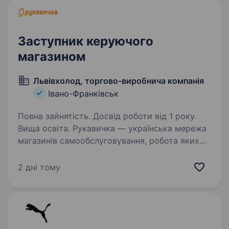
Заступник керуючого
магазином
Львівхолод, торгово-виробнича компанія
Івано-Франківськ
Повна зайнятість. Досвід роботи від 1 року.
Вища освіта. Рукавичка — українська мережа
магазинів самообслуговування, робота яких
базується на західному досвіді та українській
гостинності. Запрошуємо взяти участь
2 дні тому
у конкурсі на заміщення вакансію Заступника
керуючого магазином…