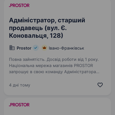
Адміністратор, старший
продавець (вул. Є.
Коновальця, 128)
Prostor
Івано-Франківськ
Повна зайнятість. Досвід роботи від 1 року.
Національна мережа магазинів PROSTOR
запрошує в свою команду Адміністратора
МАГАЗИНУ Вимоги: досвід роботи
на аналогічній посаді або старшим продавцем;
4 дні тому
знання касової дисципліни; знання основ
мерчандайзингу;…