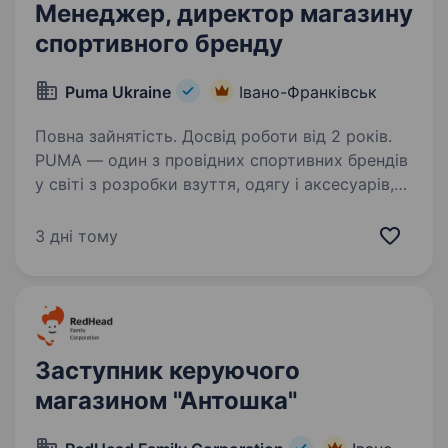
Менеджер, директор магазину
спортивного бренду
Puma Ukraine
Івано-Франківськ
Повна зайнятість. Досвід роботи від 2 років.
PUMA — один з провідних спортивних брендів
у світі з розробки взуття, одягу і аксесуарів,
який починається в спорті і продовжується
в моді. PUMA Ukraine вже декілька років
3 дні тому
поспіль входить у TOP 50 роботодавців
за рейтингом…
Заступник керуючого
магазином "Антошка"