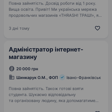
Повна зайнятість. Досвід роботи від 1 року.
Вища освіта. Привіт! Ми українська мережа
продовольчих магазинів «THRASH! ТРАШ!», яка
входить до групи компаній «Фоззі» шукаємо
у нашу команду адміністратора
3 дні тому
продовольчого магазину. Що ми пропонуємо:
Офіційне працевлаштування…
Адміністратор інтернет-
магазину
20 000 грн
Шинкарук О.М., ФОП
Івано-Франківськ
Повна зайнятість. Також готові взяти
студента. Шукаємо відповідальну
та організовану людину, яка допомагатиме
координувати роботу команди