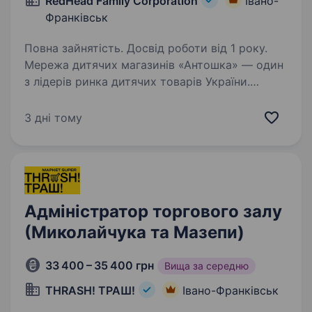
RedHead Family Corporation
Івано-
Франківськ
Повна зайнятість. Досвід роботи від 1 року.
Мережа дитячих магазинів «Антошка» — один
з лідерів ринка дитячих товарів України.
З 1997 року ми дбаємо про дітей, надаючи
кращі товари, послуги та емоції. «Антошка» —
3 дні тому
перший дитячий магазин в Україні, в якому…
Адміністратор торгового залу
(Миколайчука та Мазепи)
33 400 – 35 400 грн
Вища за середню
THRASH! ТРАШ!
Івано-Франківськ