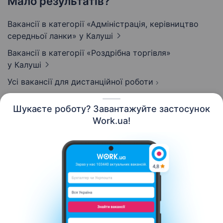
Мало результатів?
Вакансії в категорії «Адмiнiстрацiя, керівництво
середньої ланки»
у Калуші
Вакансії в категорії «Роздрібна торгівля»
у Калуші
Усі вакансії для дистанційної роботи
Шукаєте роботу? Завантажуйте застосунок
Work.ua!
Українська
Ресурси
Контакти
Про нас
Кар’єра