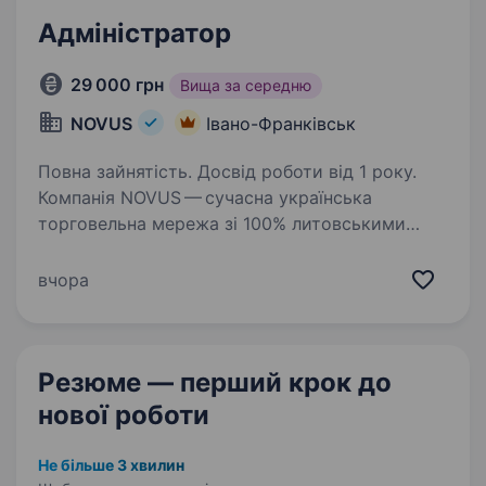
Адміністратор
29 000 грн
Вища за середню
NOVUS
Івано-Франківськ
Повна зайнятість. Досвід роботи від 1 року.
Компанія NOVUS — сучасна українська
торговельна мережа зі 100% литовськими
інвестиціями запрошує до своєї команди
адміністратора Мрієш розвиватися у сфері
вчора
торгівлі та будувати свою кар'єру? Тоді
скоріше приєднуйся…
Резюме — перший крок
до
нової роботи
Не більше 3 хвилин