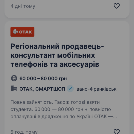
Най» та «Супер Економ» — це мережа
4 дні тому
продуктових магазинів із понад 15-річним…
Регіональний продавець-
консультант мобільних
телефонів та аксесуарів
60 000 – 80 000 грн
ОТАК, СМАРТШОП
Івано-Франківськ
Повна зайнятість. Також готові взяти
студента. 60 000 — 80 000 грн + повністю
оплачувані відрядження по Україні ОТАК —
це не просто робота, це можливість
заробляти, подорожувати та будувати кар'єру
5 год. тому