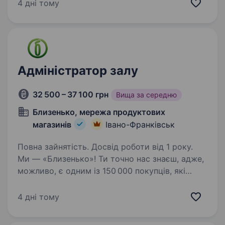
та контролювати замовлення від моменту їх
4 дні тому
отримання до виконання. Вимоги: досвід
роботи на аналогічній посаді буде перевагою;…
Адміністратор залу
32 500 – 37 100 грн
Вища за середню
Близенько, мережа продуктових
магазинів
Івано-Франківськ
Повна зайнятість. Досвід роботи від 1 року.
Ми — «Близенько»! Ти точно нас знаєш, адже,
можливо, є одним із 150 000 покупців, які
відвідують нас щодня. Та ми хочемо, щоб
ти став ще ближчим! Зараз ми шукаємо
4 дні тому
Адміністратора залу у команду
близеньківських. Вибирай…