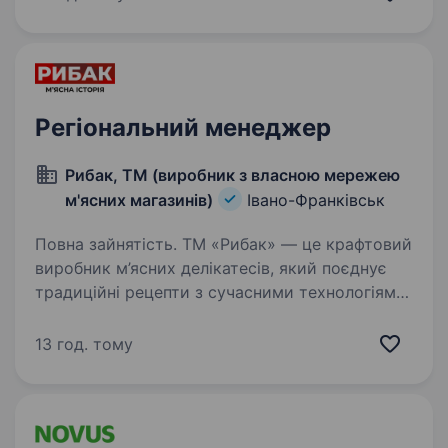
в одній з найбільших мереж магазинів техніки
в Україні! Ми 20+…
Регіональний менеджер
Рибак, ТМ (виробник з власною мережею
м'ясних магазинів)
Івано-Франківськ
Повна зайнятість. ТМ «Рибак» — це крафтовий
виробник м’ясних делікатесів, який поєднує
традиційні рецепти з сучасними технологіями,
забезпечуючи найвищу якість продукції. Наша
власна мережа магазинів дозволяє нам бути
13 год. тому
ближчими до своїх…