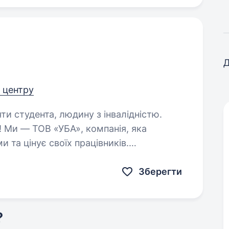
Д
д центру
яти студента, людину з інвалідністю.
 та цінує своїх працівників.
арника — навіть якщо ти ще не маєш
е в навчанні та розвитку…
Зберегти
?