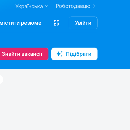
Роботодавцю
Українська
містити
резюме
Увійти
Знайти вакансії
Підібрати