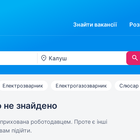
Знайти
вакансії
Роз
Електрозварник
Електрогазозварник
Слюсар
ю не знайдено
 прихована роботодавцем. Проте є інші
вам підійти.