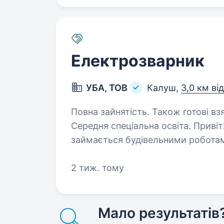
Електрозварник
УБА, ТОВ
Калуш,
3,0 км ві
Повна зайнятість. Також готові вз
Середня спеціальна освіта. Привіт! Ми — ТОВ «УБА», компанія, яка
займається будівельними роботами
Запрошуємо на посаду електрозв
досвіду, ми готові підтримати теб
2 тиж. тому
Мало результатів