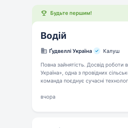
Будьте першим!
Водій
Ґудвеллі Україна
Калуш
Повна зайнятість. Досвід роботи від 1 року. Привіт! Ми
Україна», одна з провідних сільсь
команда поєднує сучасні технологі
а також високу якість продукції.
вчора