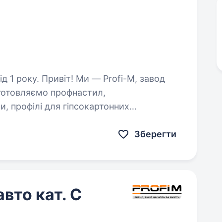
— Profi-M, завод
иготовляємо профнастил,
, профілі для гіпсокартонних
прошуємо до нашої команди
Зберегти
вто кат. С