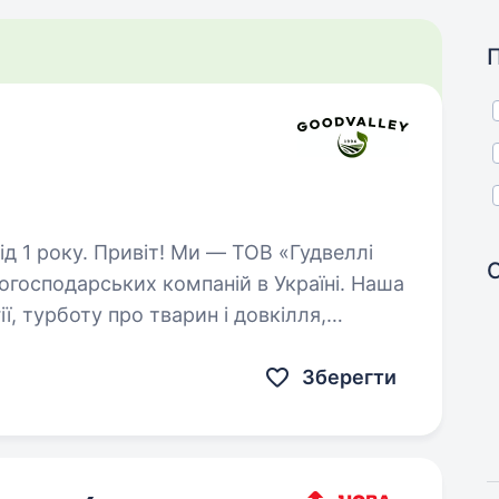
 — ТОВ «Гудвеллі
когосподарських компаній в Україні. Наша
ї, турботу про тварин і довкілля,
 Для нас найважливіші…
Зберегти