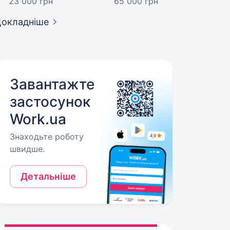
23 000 грн
65 000 грн
окладніше
Завантажте
застосунок
Work.ua
Знаходьте роботу
швидше.
Детальніше