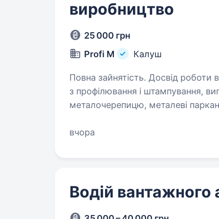
виробництво
25 000 грн
Profi M
Калуш
Повна зайнятість. Досвід роботи від 1 року. Привіт! Ми 
з профілювання і штампування, в
металочерепицю, металеві паркани
конструкцій та комплектуючі. За
досвідченого…
вчора
Водій вантажного а
35 000 – 40 000 грн