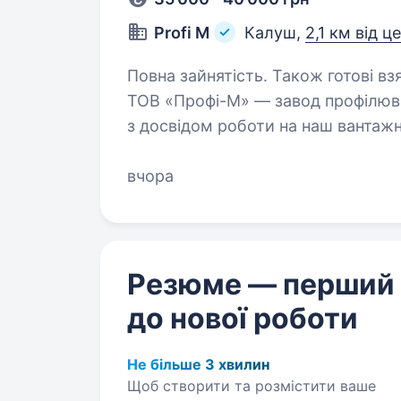
Profi M
Калуш,
2,1 км від ц
Повна зайнятість. Також готові взя
ТОВ «Профі-М» — завод профілюва
з досвідом роботи на наш вантажн
тентований. Обов«язки : доставка власної продукції по західних областях
України…
вчора
Резюме — перший
до нової роботи
Не більше 3 хвилин
Щоб створити та розмістити ваше