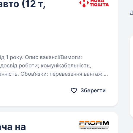
вто (12 т,
Д
акансіїВимоги:
,
ення вантажів;
ня;…
Зберегти
ча на