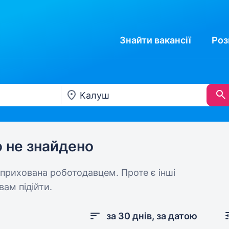
Знайти
вакансії
Роз
ю не знайдено
 прихована роботодавцем. Проте є інші
вам підійти.
за 30 днів, за датою