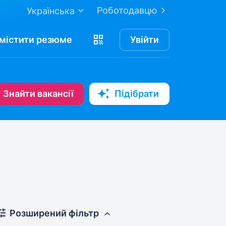
Роботодавцю
Українська
містити
резюме
Увійти
Знайти вакансії
Підібрати
Розширений фільтр