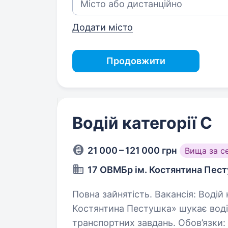
Додати місто
Продовжити
Водій категорії С
21 000 – 121 000 грн
Вища за с
17 ОВМБр ім. Костянтина Пес
Повна зайнятість. Вакансія: Водій категорії С Компанія «17 ОВМБр ім.
Костянтина Пестушка» шукає водія
транспортних завдань. Обов’язки: Перевезення військової техніки