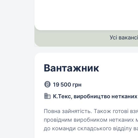
та вантажу до місць призначення;
Усі ваканс
Вантажник
19 500 грн
К.Текс, виробництво нетканих
Повна зайнятість. Також готові взяти студента. 
провідним виробником нетканих ма
до команди складського відділу ва
на підробіток. Ви