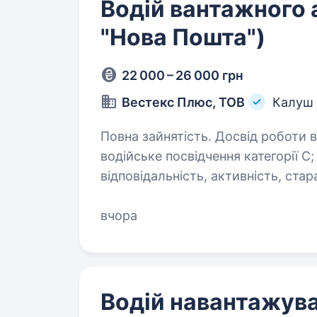
Водій вантажного а
"Нова Пошта")
22 000 – 26 000 грн
Вестекс Плюс, ТОВ
Калуш
Повна зайнятість. Досвід роботи від 1 року. Опис в
водійське посвідчення категорії С; досвід роботи; комунікабельність
відповідальність, активність, старанність. Обов’язки: перевез
виконання графіків транспортуван
вчора
Водій навантажува