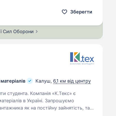
…
Зберегти
ії Сил
Оборони
 матеріалів
Калуш,
6,1 км від центру
Компанія «К.Текс» є
теріалів в Україні. Запрошуємо
нтажника як на постійну зайнятість, так і
моги: розглядаємо як з досвідом роботи…