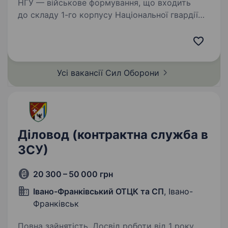
НГУ — військове формування, що входить
до складу 1-го корпусу Національної гвардії
України «Азов». Підрозділ, фундаментом якого
став Інтернаціональний батальйон бригади
Азов, розширився до полку…
Усі вакансії Сил
Оборони
Діловод (контрактна служба в
ЗСУ)
20 300 – 50 000 грн
Івано-Франківський ОТЦК та СП
, Івано-
Франківськ
Повна зайнятість. Досвід роботи від 1 року.