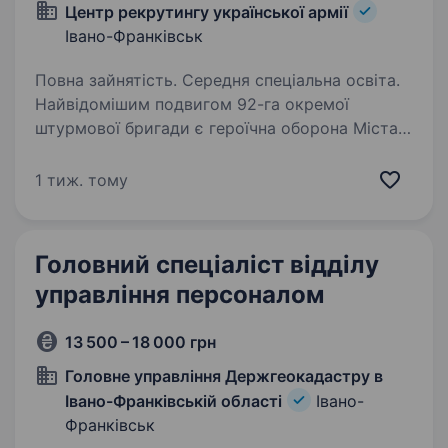
Центр рекрутингу української армії
Івано-Франківськ
Повна зайнятість. Середня спеціальна освіта.
Найвідомішим подвигом 92-га окремої
штурмової бригади є героїчна оборона Міста-
Героя Харкова, визволення Харківської
області, де наші військовослужбовці майже 5
1 тиж. тому
місяців героїчно тримали оборону при
переважаючих…
Головний спеціаліст відділу
управління персоналом
13 500 – 18 000 грн
Головне управління Держгеокадастру в
Івано-Франківській області
Івано-
Франківськ