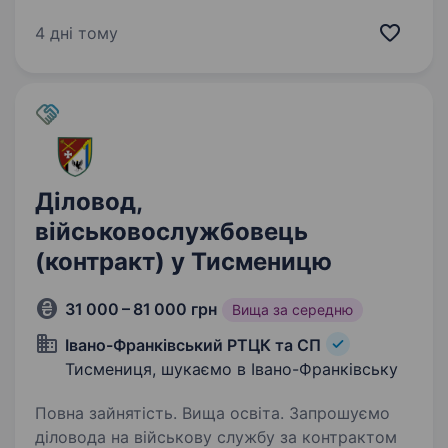
ефективного та сучасного військового
підрозділу з якісним навчанням, підготовкою,
4 дні тому
та можливістю професійного…
Діловод,
військовослужбовець
(контракт) у Тисменицю
31 000 – 81 000 грн
Вища за середню
Івано-Франківський РТЦК та СП
Тисмениця, шукаємо в Івано-Франківську
Повна зайнятість. Вища освіта. Запрошуємо
діловода на військову службу за контрактом