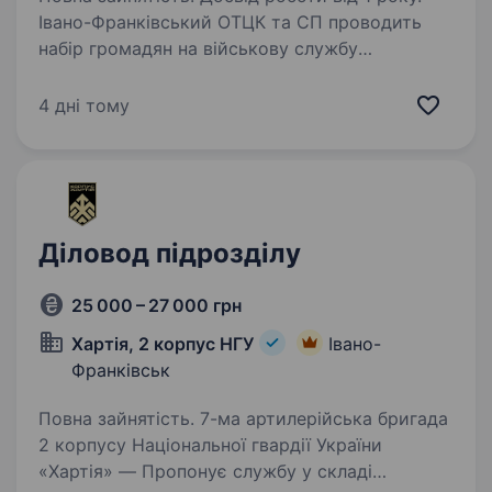
Івано-Франківський ОТЦК та СП проводить
набір громадян на військову службу
за контрактом віком від 18 до 45 років.
Критерії на військову службу за контрактом:
4 дні тому
вік до 45 років, повна загальна середня
освіта…
Діловод підрозділу
25 000 – 27 000 грн
Хартія, 2 корпус НГУ
Івано-
Франківськ
Повна зайнятість. 7-ма артилерійська бригада
2 корпусу Національної гвардії України
«Хартія» — Пропонує службу у складі