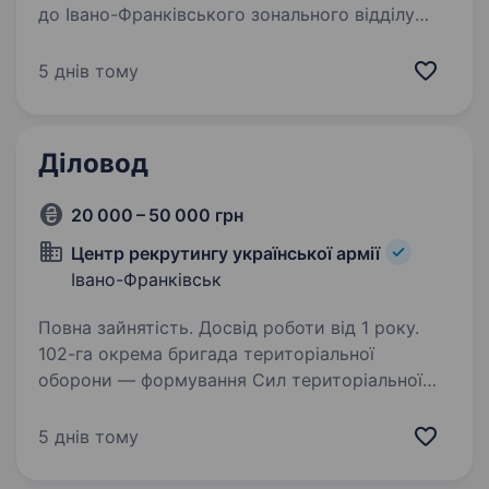
до Івано-Франківського зонального відділу
Військової служби правопорядку (ВСП).
Вимоги: фізична форма розвинена добре; вік
5 днів тому
від 25 до 45 років; відсутність…
Діловод
20 000 – 50 000 грн
Центр рекрутингу української армії
Івано-Франківськ
Повна зайнятість. Досвід роботи від 1 року.
102-га окрема бригада територіальної
оборони — формування Сил територіальної
оборони України, яке від початку
повномасштабного вторгнення виконує
5 днів тому
завдання з оборони територіальної цілісності
України. Вакансія передбачає…