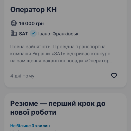
Оператор КН
16 000 грн
SAT
Івано-Франківськ
Повна зайнятість. Провідна транспортна
компанія України «SАТ» відкриває конкурс
на заміщення вакантної посади «Оператор
КН». Вимоги до кандидатів: вища освіта;
досвід роботи на аналогічній посаді, а також
4 дні тому
досвід роботи у сфері…
Резюме — перший крок
до
нової роботи
Не більше 3 хвилин