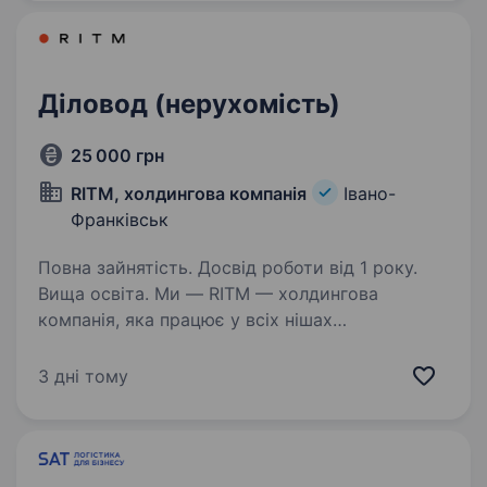
це унікальний лабораторний комплекс,
де використовуються найновітніші
технології…
Діловод (нерухомість)
25 000 грн
RITM, холдингова компанія
Івано-
Франківськ
Повна зайнятість. Досвід роботи від 1 року.
Вища освіта. Ми — RITM — холдингова
компанія, яка працює у всіх нішах
нерухомості: від інвестицій — до оренди
й продажу житла. Працюємо на ринку з 2006
3 дні тому
року і знаємо всі його тонкощі. Наша
команда — це понад 180 професіоналів…