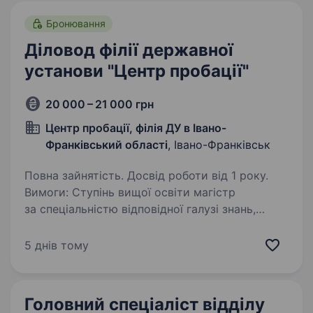
Бронювання
Діловод філії державної
установи "Центр пробації"
20 000 – 21 000 грн
Центр пробації, філія ДУ в Івано-
Франківський області
, Івано-Франківськ
Повна зайнятість. Досвід роботи від 1 року.
Вимоги: Ступінь вищої освіти магістр
за спеціальністю відповідної галузі знань,
до якої належить освіта: право — код
спеціальності 081, педагогіка — код
5 днів тому
спеціальності 015, 016, філологія — код
спеціальності 035…
Головний спеціаліст відділу