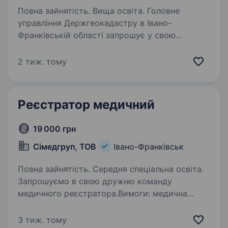
Повна зайнятість. Вища освіта. Головне
управління Держгеокадастру в Івано-
Франківській області запрошує у свою
команду фахівців. Станьте частиною змін
сьогодні! Повна назва посади: головний
2 тиж. тому
спеціаліст відділу управління персоналом.
На Вас чекають:…
Реєстратор медичний
19 000 грн
Сімедгруп, ТОВ
Івано-Франківськ
Повна зайнятість. Середня спеціальна освіта.
Запрошуємо в свою дружню команду
медичного реєстратора.Вимоги: медична
середня (вища) освіта, чи досвід у медичній
сфері буде плюсом; особисті якості:
3 тиж. тому