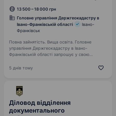
13 500 – 18 000 грн
Головне управління Держгеокадастру в
Івано-Франківській області
Івано-
Франківськ
Повна зайнятість. Вища освіта. Головне
управління Держгеокадастру в Івано-
Франківській області запрошує у свою
команду працівників. Повна назва посади:
головний спеціаліст відділу управління
5 днів тому
забезпечення реалізації державної політики
у сфері…
Діловод відділення
документального