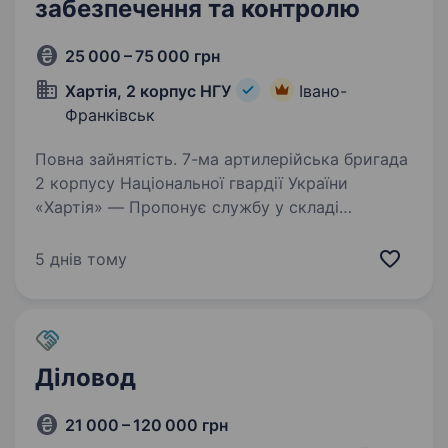
забезпечення та контролю
25 000 – 75 000 грн
Хартія, 2 корпус НГУ
Івано-
Франківськ
Повна зайнятість. 7-ма артилерійська бригада
2 корпусу Національної гвардії України
«Хартія» — Пропонує службу у складі
ефективного та сучасного військового
підрозділу з якісним навчанням, підготовкою,
5 днів тому
та можливістю професійного…
Діловод
21 000 – 120 000 грн