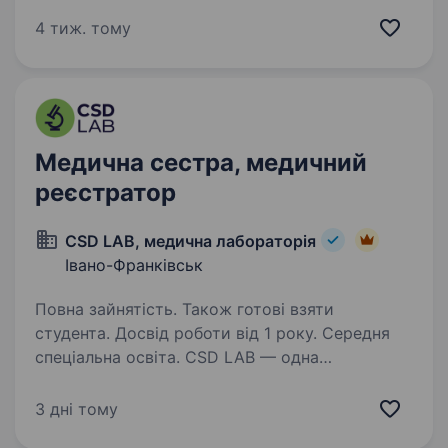
(новий базовий контракт).
4 тиж. тому
Медична сестра, медичний
реєстратор
CSD LAB, медична лабораторія
Івано-Франківськ
Повна зайнятість. Також готові взяти
студента. Досвід роботи від 1 року. Середня
спеціальна освіта. CSD LAB — одна
з провідних медичних лабораторій України,
яка протягом 15 років піклується про кожного
3 дні тому
клієнта та його здоров’я. CSD LAB —