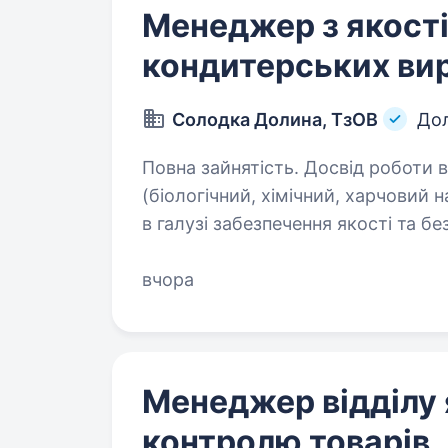
Менеджер з якост
кондитерських вир
Солодка Долина, ТзОВ
Дол
Повна зайнятість. Досвід роботи від 1 року
(біологічний, хімічний, харчовий напрямок), знання вим
в галузі забезпечення якості та безпе
робот
вчора
Менеджер відділу 
контролю товарів