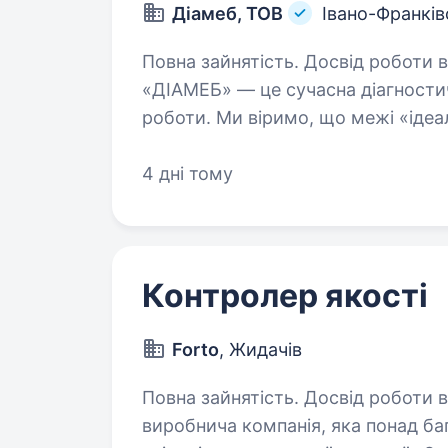
Діамеб, ТОВ
Івано-Франків
Повна зайнятість. Досвід роботи від 1 р
«ДІАМЕБ» — це сучасна діагности
роботи. Ми віримо, що межі «ідеа
способи зробити наші послуги кра
знаходимося…
4 дні тому
Контролер якості
Forto
, Жидачів
Повна зайнятість. Досвід роботи від 1 року. TM FORTO (
виробнича компанія, яка понад баг