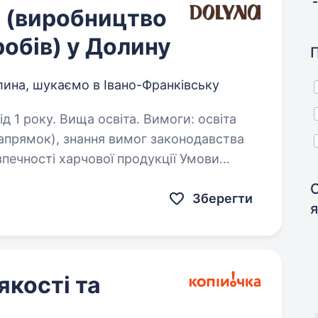
і (виробництво
обів) у Долину
ина, шукаємо в Івано-Франківську
. Вища освіта. Вимоги: освіта
ог законодавства
чності харчової продукції Умови
и: повний день Обов’язки: Здійснення вхідного…
Зберегти
якості та