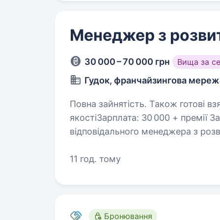
Менеджер з розвит
30 000 – 70 000 грн
Вища за с
Гудок, франчайзингова мереж
Повна зайнятість. Також готові взяти студента. Мен
якостіЗарплата: 30 000 + премії 
відповідального менеджера з розв
gudok_hr_bot Шукаємо людину, як
11 год. тому
Бронювання