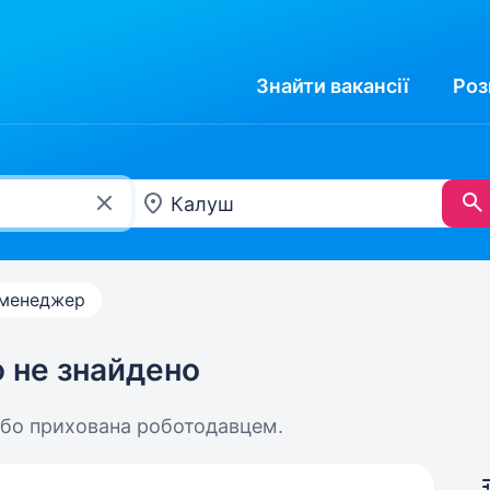
Знайти
вакансії
Роз
-менеджер
ю не знайдено
або прихована роботодавцем.