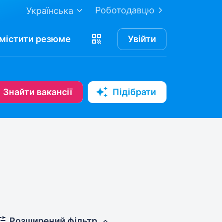
Роботодавцю
Українська
містити
резюме
Увійти
Знайти вакансії
Підібрати
Розширений фільтр