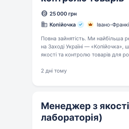
25 000 грн
Копійочка
Івано-Франк
Повна зайнятість. Ми найбільша регіональна мережа роздрібної торгівлі
на Заході Україні — «Копійочка»
якості та контролю товарів для р
центрі. Ти — наша людина, якщо:
2 дні тому
Менеджер з якост
лабораторія)