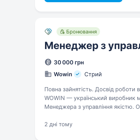
Бронювання
Менеджер з управл
30 000 грн
Wowin
Стрий
Повна зайнятість. Досвід роботи ві
WOWIN — український виробник м
Менеджера з управління якістю. Обов’язки: контроль якості продукції
та виробничих процесів; аналіз і виявлення причин невідповідностей;
контроль…
2 дні тому