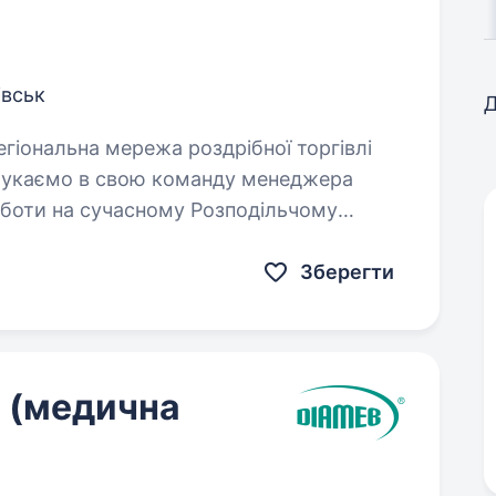
івськ
Д
, шукаємо в свою команду менеджера
оботи на сучасному Розподільчому
…
Зберегти
і (медична