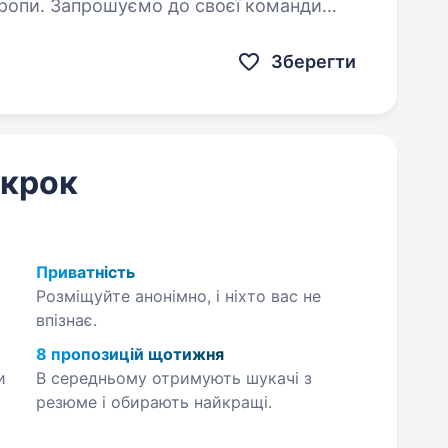
Європи. Запрошуємо до своєї команди
ії, який…
Зберегти
 крок
Приватність
Розміщуйте анонімно, і ніхто вас не
впізнає.
8 пропозицій щотижня
и
В середньому отримують шукачі з
резюме і обирають найкращі.