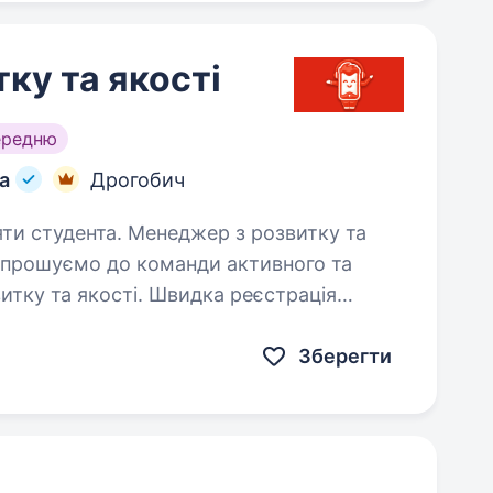
ку та якості
ередню
а
Дрогобич
еджер з розвитку та
Запрошуємо до команди активного та
итку та якості. Швидка реєстрація
а буде знаходити перспективні…
Зберегти