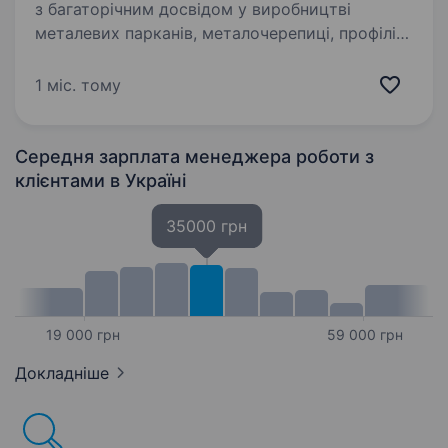
з багаторічним досвідом у виробництві
металевих парканів, металочерепиці, профілів
для гіпсокартонних конструкцій
та комплектуючих. Ми шукаємо підмогу у
1 міс. тому
відділ продажу до нашої команди — активну…
Середня зарплата менеджера роботи з
клієнтами
в Україні
35000 грн
19 000 грн
59 000 грн
Докладніше