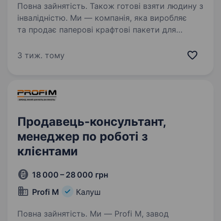
Повна зайнятість. Також готові взяти людину з
інвалідністю. Ми — компанія, яка виробляє
та продає паперові крафтові пакети для
бізнесу по всій Україні. Наш продукт
користується стабільним попитом, а компанія
3 тиж. тому
активно розвивається. Саме тому
ми розширюємо команду та шукаємо…
Продавець-консультант,
менеджер по роботі з
клієнтами
18 000 – 28 000 грн
Profi M
Калуш
Повна зайнятість. Ми — Profі M, завод