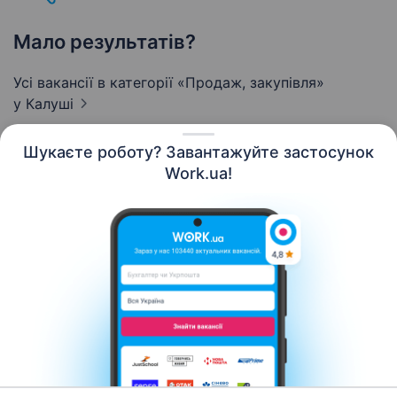
Мало результатів?
Усі вакансії в категорії «Продаж, закупівля»
у Калуші
Шукаєте роботу? Завантажуйте застосунок
Work.ua!
Українська
Ресурси
Контакти
Про нас
Кар’єра
Новини Work.ua
Допомога
Умови використання