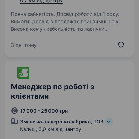
0,7 км від центру
Повна зайнятість. Досвід роботи від 1 року.
Вимоги: Досвід в продажах принаймні 1 рік;
Висока комунікабельність та навички
переговорів; Знання ринку хлібобулочних
виробів буде перевагою; Вміння працювати
3 дні тому
в команді та досягати поставлених цілей. …
Менеджер по роботі з
клієнтами
17 000 – 25 000 грн
Зміївська паперова фабрика, ТОВ
Калуш,
3,0 км від центру