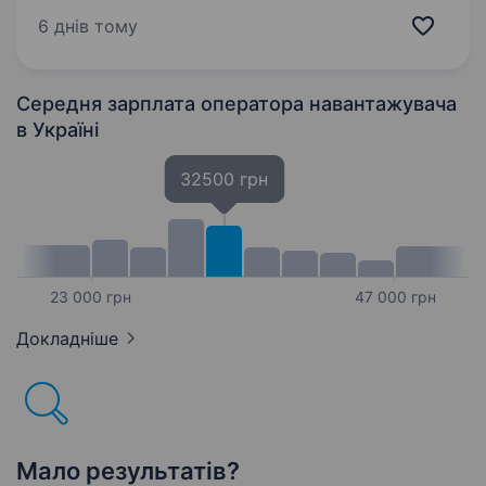
важливо, щоб усе було на своїх місцях і
6 днів тому
працювало як годинник Обов’язки: Прийом
та розвантаження…
Середня зарплата оператора навантажувача
в Україні
32500 грн
23 000 грн
47 000 грн
Докладніше
Мало результатів?