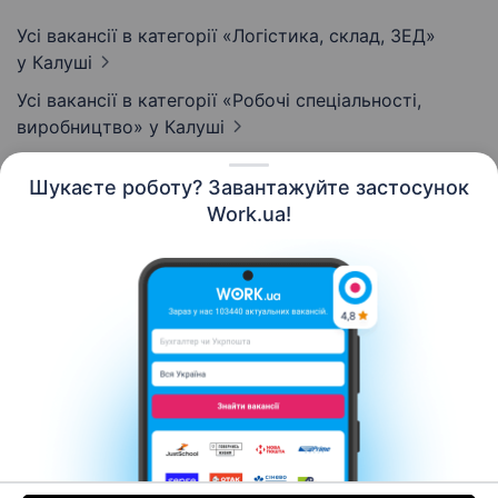
Усі вакансії в категорії «Логістика, склад, ЗЕД»
у Калуші
Усі вакансії в категорії «Робочі спеціальності,
виробництво»
у Калуші
Шукаєте роботу? Завантажуйте застосунок
Work.ua!
Українська
Ресурси
Контакти
Про нас
Кар’єра
Новини Work.ua
Допомога
Умови використання