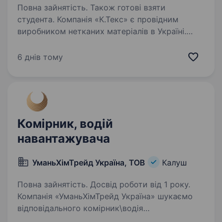
Повна зайнятість. Також готові взяти
студента. Компанія «К.Текс» є провідним
виробником нетканих матеріалів в Україні.
Запрошуємо до команди складського відділу
вантажника як на постійну зайнятість, так і на
6 днів тому
підробіток. Вимоги: розглядаємо як з досвідом
роботи…
Комірник, водій
навантажувача
УманьХімТрейд Україна, ТОВ
Калуш
Повна зайнятість. Досвід роботи від 1 року.
Компанія «УманьХімТрейд Україна» шукаємо
відповідального комірник\водія
навантажувача у свою команду людину, якій