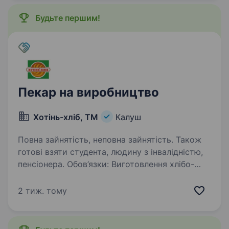
з якісних інгредієнтів та постійно…
Будьте першим!
Пекар на виробництво
Хотінь-хліб, ТМ
Калуш
Повна зайнятість, неповна зайнятість. Також
готові взяти студента, людину з інвалідністю,
пенсіонера. Обов’язки: Виготовлення хлібо-
булочних виробів за рецептами
та технологіями. Дотримання санітарних норм
2 тиж. тому
і стандартів безпеки на робочому місці.
Підтримка чистоти та порядку на робочому
місці . Слідкувати…