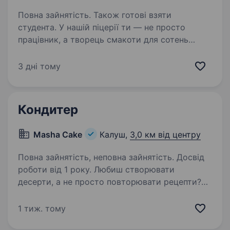
Повна зайнятість. Також готові взяти
студента. У нашій піцерії ти — не просто
працівник, а творець смакоти для сотень
щасливих посмішок щодня. Тож ми шукаємо
у команду піцайоло, який готує не просто
3 дні тому
за рецептом, а з любов’ю. Обов’язки:
Приготування піци за технологічними…
Кондитер
Masha Cake
Калуш,
3,0 км від центру
Повна зайнятість, неповна зайнятість. Досвід
роботи від 1 року. Любиш створювати
десерти, а не просто повторювати рецепти?
Тоді ми шукаємо саме тебе! Masha Cake —
це кав’ярня з власним кондитерським цехом,
1 тиж. тому
де ми щодня готуємо сучасні десерти