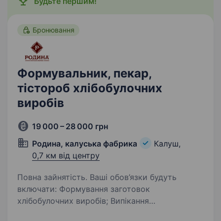
Будьте першим!
Бронювання
Формувальник, пекар,
тістороб хлібобулочних
виробів
19 000 – 28 000 грн
Родина, калуська фабрика
Калуш,
0,7 км від центру
Повна зайнятість. Ваші обов’язки будуть
включати: Формування заготовок
хлібобулочних виробів; Випікання
хлібобулочних виробів у печах; Контроль