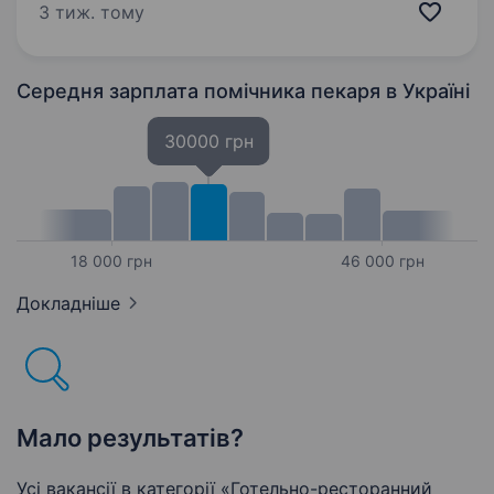
якості виробів та дотримання технологічних
3 тиж. тому
процесів; Очищення та догляд
за обладнанням…
Середня зарплата помічника пекаря
в Україні
30000 грн
18 000 грн
46 000 грн
Докладніше
Мало результатів?
Усі вакансії в категорії «Готельно-ресторанний