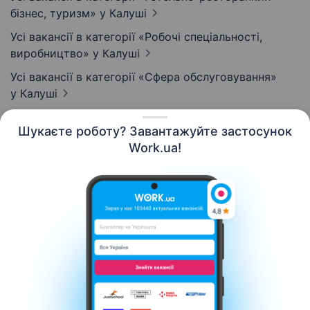
бізнес, туризм»
у Калуші
Усі вакансії в категорії «Робочі спеціальності,
виробництво»
у Калуші
Усі вакансії в категорії «Сфера обслуговування»
у Калуші
Шукаєте роботу? Завантажуйте застосунок
Work.ua!
Українська
Ресурси
Контакти
Про нас
Кар’єра
Новини Work.ua
Допомога
Умови використання