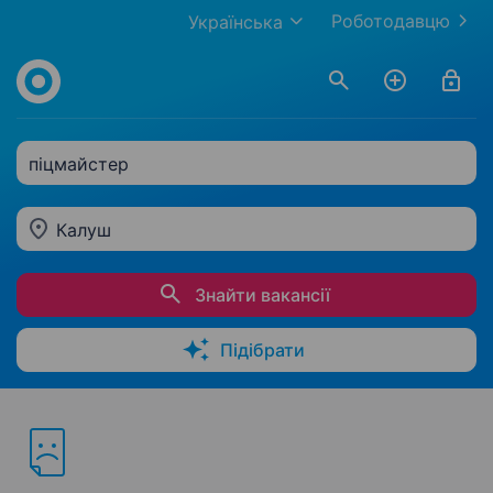
Роботодавцю
Українська
піцмайстер
Калуш
Знайти вакансії
Підібрати