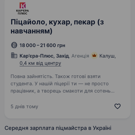
Піцайоло, кухар, пекар (з
навчанням)
18 000 – 21 600 грн
Кар'єра-Плюс, Захід
, Агенція
Калуш,
0,4 км від центру
Повна зайнятість. Також готові взяти
студента. У нашій піцерії ти — не просто
працівник, а творець смакоти для сотень
щасливих посмішок щодня. Тож ми шукаємо
у команду піцайоло, який готує не просто
5 днів тому
за рецептом, а з любов’ю. Обов’язки:
Приготування піци за технологічними…
Середня зарплата піцмайстра
в Україні