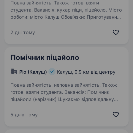
Повна зайнятість. Також готові взяти
студента. Вакансія: кухар піци, піцейоло. Місто
роботи: місто Калуш Обов’язки: Приготування
піци та інших страв відповідно
до технологічних карт і рецептів. Дотримання
2 дні тому
стандартів якості, смаку та подачі готової
продукції…
Помічник піцайоло
Ріо (Калуш)
Калуш,
0,9 км від центру
Повна зайнятість, неповна зайнятість. Також
готові взяти студента. Вакансія: Помічник
піцайоли (нарізчик) Шукаємо відповідальну
людину, яка хоче працювати в дружній
команді. Ваші обов’язки: підготовка
5 днів тому
інгредієнтів для приготування піци; нарізання
продуктів; підтримання…