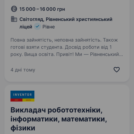
15 000 – 16 000 грн
Світогляд, Рівненський християнський
ліцей
Рівне
Повна зайнятість, неповна зайнятість. Також
готові взяти студента. Досвід роботи від 1
року. Вища освіта. Привіт! Ми — Рівненський
Християнський Ліцей «Світогляд», школа,
де кожна дитина відчуває підтримку, повагу
4 дні тому
та надихається на розвиток у теплій
атмосфері, заснованій на Біблійних цінностях.
Запрошуємо до нашої дружньої…
Викладач робототехніки,
інформатики, математики,
фізики