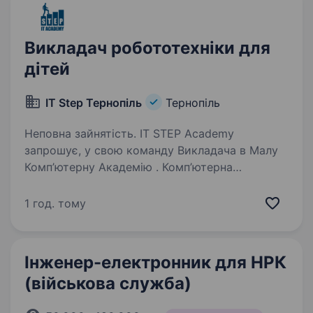
Викладач робототехніки для
дітей
IT Step Тернопіль
Тернопіль
Неповна зайнятість. IT STEP Academy
запрошує, у свою команду Викладача в Малу
Комп’ютерну Академію . Комп’ютерна
Академія IT STEP — міжнародний навчальний
заклад, який спеціалізується на комп’ютерній
1 год. тому
освіті. Більше дізнатись про Нас…
Інженер-електронник для НРК
(військова служба)