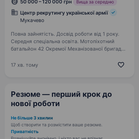
50 000 – 120 000 грн
Вища за середню
Центр рекрутингу української армії
Мукачево
Повна зайнятість. Досвід роботи від 1 року.
Середня спеціальна освіта. Мотопіхотний
батальйон 42 Окремої Механізованої бригади
імені Героя України Валерія Гудзя пропонує
вакансію«Інженер-електронник для НРК
17 хв. тому
(наземний роботизований комплекс).
Батальон був створений у 2023 році
на Тернопільщині…
Резюме — перший крок
до
нової роботи
Не більше 3 хвилин
Щоб створити та розмістити ваше
резюме.
Приватність
Розміщуйте анонімно, і ніхто вас не впізнає.