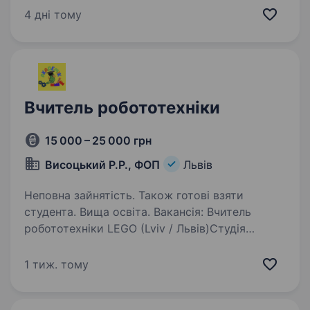
випробувань, контроль виробничих і
4 дні тому
складальних процесів; Створення та ведення
технічної документації,…
Вчитель робототехніки
15 000 – 25 000 грн
Висоцький Р.Р., ФОП
Львів
Неповна зайнятість. Також готові взяти
студента. Вища освіта. Вакансія: Вчитель
робототехніки LEGO (Lviv / Львів)Студія
дитячого STEM-розвитку «Академік»
розширюється і запрошує у команду вчителя
1 тиж. тому
робототехніки для роботи з дітьми 6−12 років.
Ми створюємо середовище, де кожна…