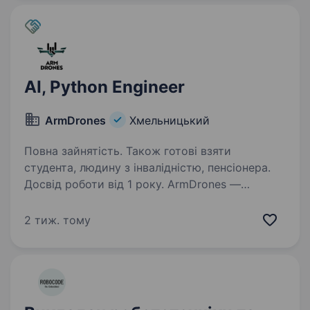
Departament…
AI, Python Engineer
ArmDrones
Хмельницький
Повна зайнятість. Також готові взяти
студента, людину з інвалідністю, пенсіонера.
Досвід роботи від 1 року. ArmDrones —
miltech-стартап, що стрімко масштабується.
Ми пройшли трансформацію від навчальної
2 тиж. тому
школи до компанії, яка розробляє власні
рішення у сфері безпілотних літальних
апаратів. Наші продукти перевірені часом…