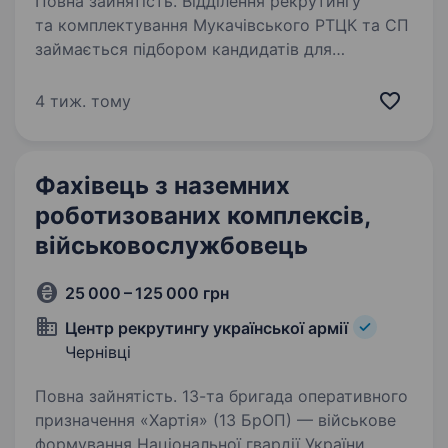
Повна зайнятість. Відділення рекрутингу
та комплектування Мукачівського РТЦК та СП
займається підбором кандидатів для
проходження військової служби
за контрактом в Збройних Силах України
4 тиж. тому
та Мукачівському районному
територіальному…
Фахівець з наземних
роботизованих комплексів,
військовослужбовець
25 000 – 125 000 грн
Центр рекрутингу української армії
Чернівці
Повна зайнятість. 13-та бригада оперативного
призначення «Хартія» (13 БрОП) — військове
формування Національної гвардії України.