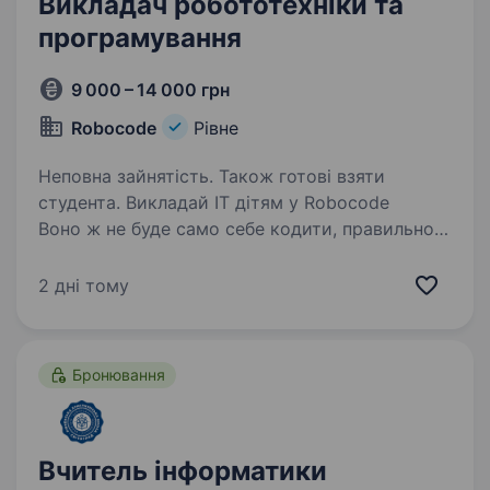
Викладач робототехніки та
програмування
9 000 – 14 000 грн
Robocode
Рівне
Неповна зайнятість. Також готові взяти
студента. Викладай ІТ дітям у Robocode
Воно ж не буде само себе кодити, правильно?
Robocode — це школа, де діти 6−16 років
створюють свої перші ігри, мультики,
2 дні тому
роботів — і кайфують від цього. Ми шукаємо
прогресивних та проактивних…
Бронювання
Вчитель інформатики