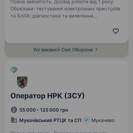
Повна зайнятість. Досвід роботи від 1 року.
Обов’язки: тестування електронних пристроїв
та БпЛА; діагностика та виявлення
несправностей в електронних пристроях
та БпЛА; апаратна та програмна модернізація
БпЛА; ремонт та обслуговування апаратної
та механічної…
Усі вакансії Сил
Оборони
Оператор НРК (ЗСУ)
55 000 – 125 000 грн
Мукачівський РТЦК та СП
Мукачево