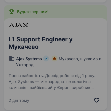
та навчання для наших юних відвідувачів,…
Будьте першим!
L1 Support Engineer у
Мукачево
Ajax Systems
Мукачево, шукаємо в
Ужгороді
Повна зайнятість. Досвід роботи від 1 року.
Ajax Systems — міжнародна технологічна
компанія і найбільший у Європі виробник
охоронних систем. Ми шукаємо нового гравця
до Prod Automation підрозділу на позицію L1
2 дні тому
Support Engineer. Prod Automation