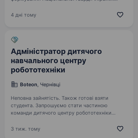
Після початку російського вторгнення в 2022
році у Харкові було створене ДФТГ «Хартія»,
4 дні тому
яке входило…
Адміністратор дитячого
навчального центру
робототехніки
Boteon
, Чернівці
Неповна зайнятість. Також готові взяти
студента. Запрошуємо стати частиною
команди дитячого центру робототехніки
«BOTEON» У своїй щоденній діяльності
ми прагнемо забезпечити якісний сервіс,
3 тиж. тому
а також найкращі умови для розвитку