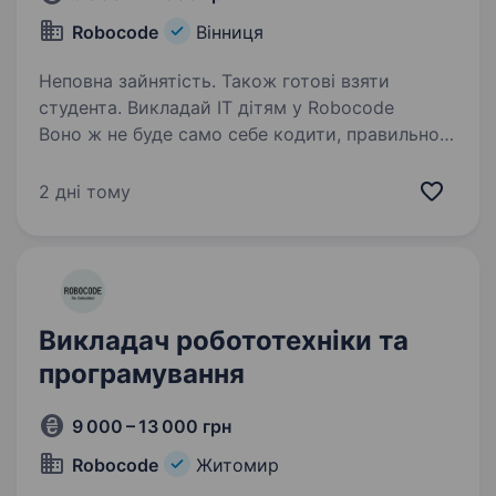
Robocode
Вінниця
Неповна зайнятість. Також готові взяти
студента. Викладай ІТ дітям у Robocode
Воно ж не буде само себе кодити, правильно?
Robocode — це школа, де діти 6−16 років
створюють свої перші ігри, мультики,
2 дні тому
роботів — і кайфують від цього. Ми шукаємо
прогресивних та проактивних…
Викладач робототехніки та
програмування
9 000 – 13 000 грн
Robocode
Житомир