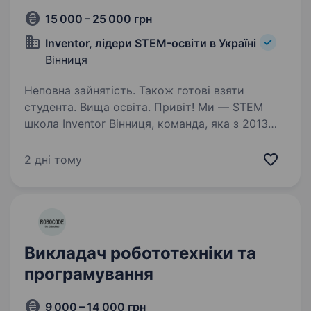
15 000 – 25 000 грн
Inventor, лідери STEM-освіти в Україні
Вінниця
Неповна зайнятість. Також готові взяти
студента. Вища освіта. Привіт! Ми — STEM
школа Inventor Вінниця, команда, яка з 2013
року з радістю навчає дітей математиці,
робототехніці, фізиці та програмуванню. Ми
2 дні тому
віримо, що найкраще пізнавати світ можна
через практичні дії, тому…
Викладач робототехніки та
програмування
9 000 – 14 000 грн