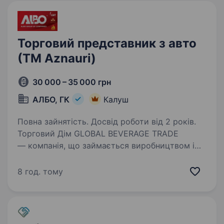
Торговий представник з авто
(ТМ Aznauri)
30 000 – 35 000 грн
АЛБО, ГК
Калуш
Повна зайнятість. Досвід роботи від 2 років.
Торговий Дім GLOBAL BEVERAGE TRADE
— компанія, що займається виробництвом і
дистрибуцією алкогольної продукції власних
торгових марок: ТМ «Aznauri», ТМ «Sikvaruli»,
8 год. тому
ТМ «BLACK ROGER», ТМ «COMTE ALEXANDRE».
На ринку…