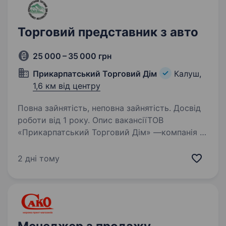
Торговий представник з авто
25 000 – 35 000 грн
Прикарпатський Торговий Дім
Калуш,
1,6 км від центру
Повна зайнятість, неповна зайнятість. Досвід
роботи від 1 року. Опис вакансіїТОВ
«Прикарпатський Торговий Дім» —компанія —
дистрибутор, яка працює більше 25 років
на ринку. Найбільша дистрибуційна компанія
2 дні тому
на Прикарпатті, та у всій Західній Україні .
Відкрита вакансія торгового…