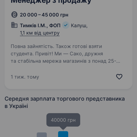
Менеджер з продажу
20 000 – 45 000 грн
Тимків І.М., ФОП
Калуш,
1,1 км від центру
Повна зайнятість. Також готові взяти
студента. Привіт! Ми — Сако, дружня
та стабільна мережа магазинів з понад 25-
річним досвідом, яка дарує своїм клієнтам
радість і унікальні емоції через якісний друк
1 тиж. тому
та фототовари. На цей час шукаємо
менеджера з оптової торгівлі…
Середня зарплата торгового представника
в Україні
40000 грн