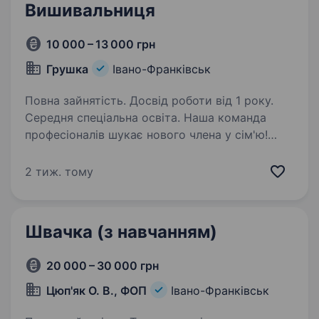
Вишивальниця
10 000 – 13 000 грн
Грушка
Івано-Франківськ
Повна зайнятість. Досвід роботи від 1 року.
Середня спеціальна освіта. Наша команда
професіоналів шукає нового члена у сім'ю!
Шукаємо креативну, енергійну, відкриту
дівчину на вакансію декоратора. Що потрібно
2 тиж. тому
робити? вишивка на швейній машинці
узгодження макетів із клієнтами. …
Швачка (з навчанням)
20 000 – 30 000 грн
Цюп'як О. В., ФОП
Івано-Франківськ