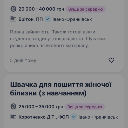
20 000 – 40 000 грн
Вища за середню
Брітон, ПП
Івано-Франківськ
Повна зайнятість. Також готові взяти
студента, людину з інвалідністю. Шукаємо
розкрійника плівкового матеріалу
на виробництво! Досвід не має значення —
навчаємо! Навчання оплачуємо! Візьмемо
5 днів тому
на роботу ветерана, студента! Вимоги:
Відповідальність Уважність Пунктуальність
Охайність…
Швачка для пошиття жіночої
білизни (з навчанням)
25 000 – 35 000 грн
Вища за середню
Коротченко Д.Т., ФОП
Івано-Франківськ