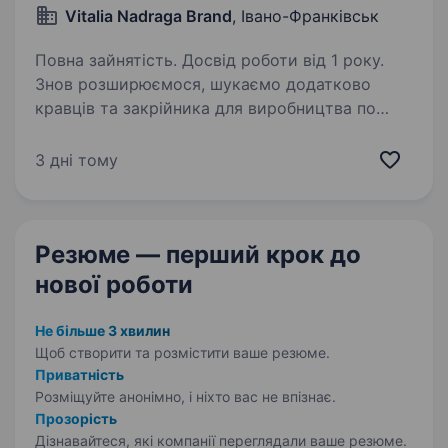
Vitalia Nadraga Brand
, Івано-Франківськ
Повна зайнятість. Досвід роботи від 1 року.
Знов розширюємося, шукаємо додатково
кравців та закрійника для виробництва по
індивідуальному виготовленню жіночого одягу
Шиємо весільні/вечірні та класичні сукні,
3 дні тому
корсети, піджаки, брюки, пальто Вимоги:
Досвід…
Резюме — перший крок
до
нової роботи
Не більше 3 хвилин
Щоб створити та розмістити ваше
резюме.
Приватність
Розміщуйте анонімно, і ніхто вас не впізнає.
Прозорість
Дізнавайтеся, які компанії переглядали ваше резюме.