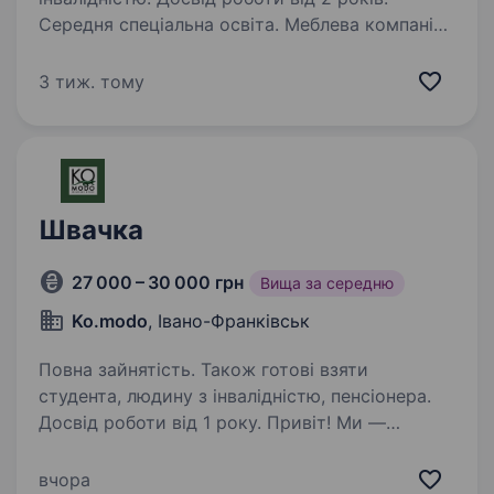
Середня спеціальна освіта. Меблева компанія-
виробник «FROP» запрошує у свій колектив
закрійника. Основні вимоги до кандидата:
3 тиж. тому
вища або професійно-технічна освіта
відповідного напрямку підготовки, досвід
роботи закрійником меблів, …
Швачка
27 000 – 30 000 грн
Вища за середню
Ko.modo
, Івано-Франківськ
Повна зайнятість. Також готові взяти
студента, людину з інвалідністю, пенсіонера.
Досвід роботи від 1 року. Привіт! Ми —
Ko.modo, сучасна фабрика з пошиття
тактичного одягу в Івано-Франківську. Якщо
вчора