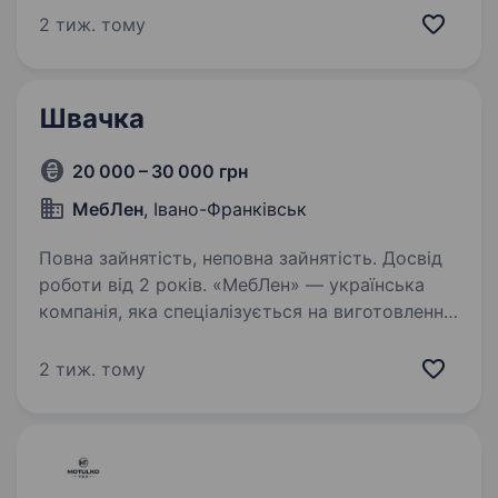
натуральних тканин. Ми розширюємо
2 тиж. тому
виробництво та запрошуємо до своєї команди
відповідального…
Швачка
20 000 – 30 000 грн
МебЛен
, Івано-Франківськ
Повна зайнятість, неповна зайнятість. Досвід
роботи від 2 років. «МебЛен» — українська
компанія, яка спеціалізується на виготовленні
м’яких ліжок та меблів під замовлення.
Ми створюємо комфортні та стильні рішення
2 тиж. тому
для спалень, поєднуючи якісні матеріали,
сучасний дизайн і увагу…