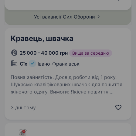
якісно виконує пошиття та обробку виробів,
уважна до деталей, акуратна
Усі вакансії Сил
Оборони
та дисциплінована…
Кравець, швачка
25 000 – 40 000 грн
Вища за середню
Cїх
Івано-Франківськ
Повна зайнятість. Досвід роботи від 1 року.
Шукаємо кваліфікованих швачок для пошиття
жіночого одягу. Вимоги: Якісне пошиття,
акуратність Умови роботи: Вакансія для
кваліфікованої швачки Ми забеспечуємо
3 дні тому
повністю усім необхідним: від крою
до технологічного…