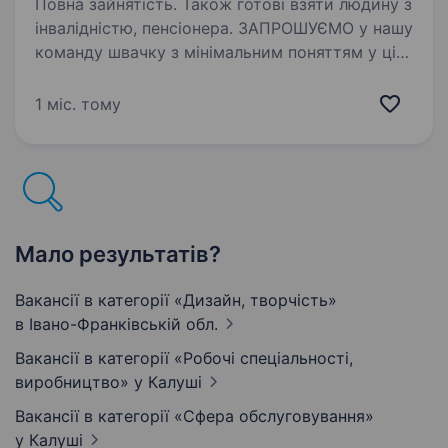
Повна зайнятість. Також готові взяти людину з
інвалідністю, пенсіонера. ЗАПРОШУЄМО у нашу
команду швачку з мінімальним поняттям у цій
справі, досвід буде великою перевагою.
Ми навчаємо всіх процесів. У нас прості
1 міс. тому
вироби в роботі, шиємо в основному —
футболки. Дружній колектив. Нове…
Мало результатів?
Вакансії в категорії «Дизайн, творчість»
в Івано-Франківській обл.
Вакансії в категорії «Робочі спеціальності,
виробництво»
у Калуші
Вакансії в категорії «Сфера обслуговування»
у Калуші