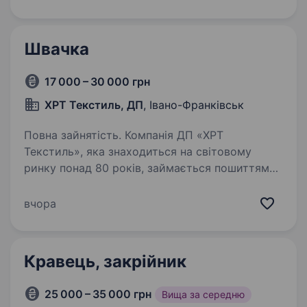
ти уважна до деталей, любиш працювати
руками і хочеш бути частиною команди, яка
створює якісний та надійний одяг — у нас…
Швачка
17 000 – 30 000 грн
ХРТ Текстиль, ДП
, Івано-Франківськ
Повна зайнятість. Компанія ДП «ХРТ
Текстиль», яка знаходиться на світовому
ринку понад 80 років, займається пошиттям
дитячого трикотажного одягу та спідньої
білизни шукає у свою команду швачок
вчора
у зв’язку з суттєвим розширенням. Наш…
Кравець, закрійник
25 000 – 35 000 грн
Вища за середню