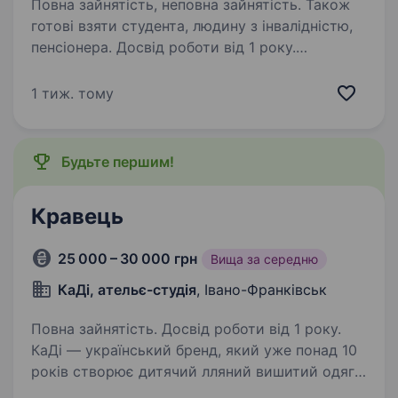
Повна зайнятість, неповна зайнятість. Також
готові взяти студента, людину з інвалідністю,
пенсіонера. Досвід роботи від 1 року.
Ми знаходимося: Центр міста, вул Військових
Ветеранів. Розглядаємо кандидатів з досвідом
1 тиж. тому
роботи! Навчимо шити жіночу білизну. Оплата
1200−1500 грн в день! Вимоги: Пошиття
жіночої білизни від початку до кінця…
Будьте першим!
Кравець
25 000 – 30 000 грн
Вища за середню
КаДі, ательє-студія
, Івано-Франківськ
Повна зайнятість. Досвід роботи від 1 року.
КаДі — український бренд, який уже понад 10
років створює дитячий лляний вишитий одяг
та преміальний дитячий текстиль із