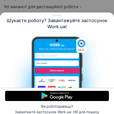
Усі вакансії для дистанційної роботи
Шукаєте роботу? Завантажуйте застосунок
Work.ua!
Українська
Ресурси
Контакти
Про нас
Кар’єра
Новини Work.ua
Допомога
Умови використання
Роботодавцю
Ви роботодавець?
© 2006–2026 Work.ua. Сервіс пошуку роботи №1 в
Завантажте застосунок Work.ua: HR
для пошуку