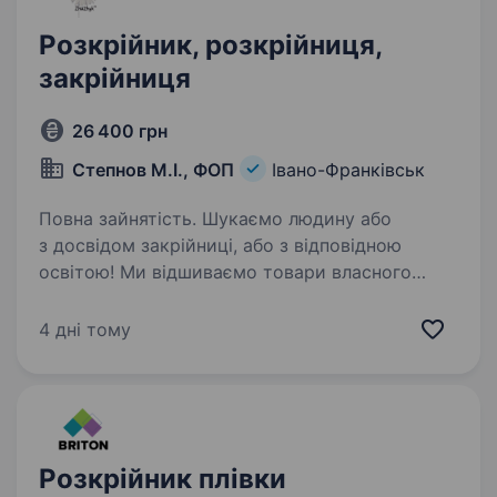
Розкрійник, розкрійниця,
закрійниця
26 400 грн
Степнов М.І., ФОП
Івано-Франківськ
Повна зайнятість. Шукаємо людину або
з досвідом закрійниці, або з відповідною
освітою! Ми відшиваємо товари власного
бренду Zhuzhyk та є одними з лідерів
виробництва дитячих вігвамів в Україні.
4 дні тому
Можливе офіційне працевлаштування.…
Розкрійник плівки