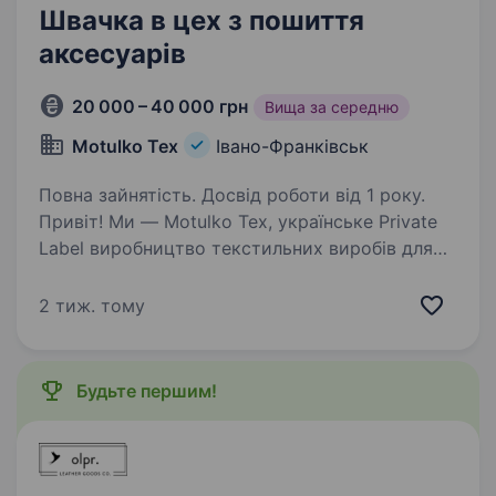
Швачка в цех з пошиття
аксесуарів
20 000 – 40 000 грн
Вища за середню
Motulko Tex
Івано-Франківськ
Повна зайнятість. Досвід роботи від 1 року.
Привіт! Ми — Motulko Tex, українське Private
Label виробництво текстильних виробів для
бізнесу. Якщо ти цінуєш якість, любиш
працювати, наша команда чекає саме на тебе.
2 тиж. тому
Що будемо робити разом: Пошив аксесуарів:…
Будьте першим!