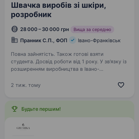
Швачка виробів зі шкіри,
розробник
28 000 – 30 000 грн
Вища за середню
Пранник С.П., ФОП
Івано-Франківськ
Повна зайнятість. Також готові взяти
студента. Досвід роботи від 1 року. У зв’язку із
розширенням виробництва в Івано-
Франківську, компанія olpr. візьме на постійну
роботу швачку / шевця шкіряних виробів
2 тиж. тому
(жіночі й чоловічі сумки, рюкзаки та ін.)
Вимоги: досвід роботи зі швейною
машинкою…
Будьте першим!