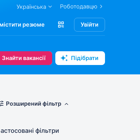
Роботодавцю
Українська
містити
резюме
Увійти
Знайти вакансії
Підібрати
Розширений фільтр
астосовані фільтри