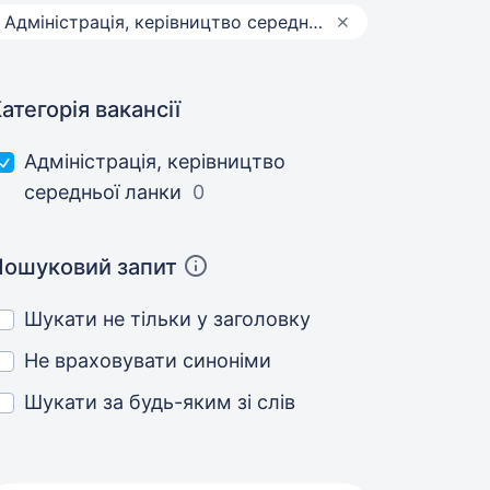
Адмiнiстрацiя, керівництво середньої ланки
атегорія вакансії
Адмiнiстрацiя, керівництво
середньої ланки
0
Пошуковий запит
Шукати не тільки у заголовку
Не враховувати синоніми
Шукати за будь-яким зі слів