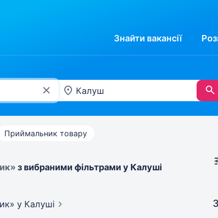
Знайти
вакансії
Роз
Приймальник товару
ик»
з вибраними фільтрами у Калуші
З
ник»
у Калуші