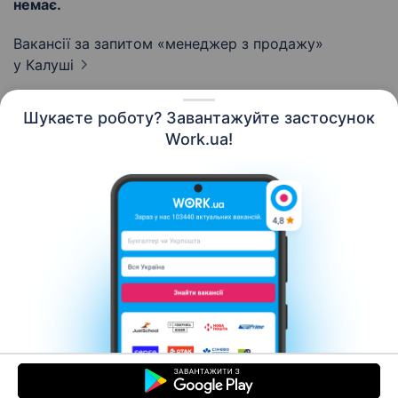
немає.
Вакансії за запитом «менеджер з продажу»
у Калуші
Шукаєте роботу? Завантажуйте застосунок
Work.ua!
Українська
Ресурси
Контакти
Про нас
Кар’єра
Новини Work.ua
Допомога
Умови використання
Роботодавцю