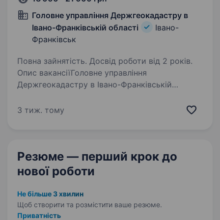
Головне управління Держгеокадастру в
Івано-Франківській області
Івано-
Франківськ
Повна зайнятість. Досвід роботи від 2 років.
Опис вакансіїГоловне управління
Держгеокадастру в Івано-Франківській
області запрошує до свого колективу
працівника на вакансію: начальник відділу
3 тиж. тому
управління персоналом Вимоги: Вища освіта;
Досвід роботи від…
Резюме — перший крок
до
нової роботи
Не більше 3 хвилин
Щоб створити та розмістити ваше
резюме.
Приватність