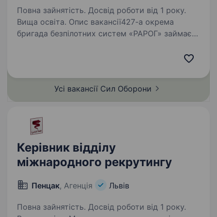
Повна зайнятість. Досвід роботи від 1 року.
Вища освіта. Опис вакансії427-а окрема
бригада безпілотних систем «РАРОГ» займає
гідне місце серед всіх «літаючих» підрозділів
Збройних Сил України за кількістю знищеної
ворожої техніки та живої сили противника.
Бригада розвивається…
Усі вакансії Сил
Оборони
Керівник відділу
міжнародного рекрутингу
Пенцак
, Агенція
Львів
Повна зайнятість. Досвід роботи від 1 року.