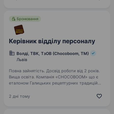
мислення із системним підходом до підбору
персоналу…
Бронювання
Керівник відділу персоналу
Волді, ТВК, ТзОВ (Chocoboom, ТМ)
Львів
Повна зайнятість. Досвід роботи від 2 років.
Вища освіта. Компанія «CHOCOBOOM» що є
еталоном Галицьких рецептурних традицій
в кондитерському виробництві пропонує
роботу Керівника відділу персоналу
2 дні тому
Що потрібно робити: Швидко і якісно
здійснювати підбір ТОП-ів та менеджерів…