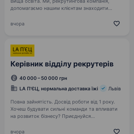
Вища освіта. Ми, рекрутингова компанія,
допомагаємо нашим клієнтам знаходити
найкращих спеціалістів для розвитку їхнього
бізнесу. Наразі ми в пошуках Керівник відділу
вчора
імпорту персоналу Шукаємо сильного лідера,
який очолить…
Керівник відділу рекрутерів
40 000 – 50 000 грн
LA П'ЄЦ, нормальна доставка їжі
Львів
Повна зайнятість. Досвід роботи від 1 року.
Хочеш будувати сильні команди та впливати
на розвиток бізнесу? Приєднуйся
до команди LA П'ЄЦ! Ми шукаємо керівника
відділу рекрутингу, який поєднує стратегічне
вчора