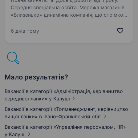
Повна зайнятість. Досвід роботи від 1 року.
Середня спеціальна освіта. Мережа магазинів
«Близенько» динамічна компанія, що стрімко
розвивається на ринку роздрібної торгівлі
продуктами харчування. Ми запрошуємо
6 днів тому
до нашої команди досвідченого Керівника
відділу навчання та розвитку персоналу,…
Мало результатів?
Вакансії в категорії «Адмiнiстрацiя, керівництво
середньої ланки»
у Калуші
Вакансії в категорії «Топменеджмент, керівництво
вищої ланки»
в Івано-Франківській обл.
Вакансії в категорії «Управління персоналом, HR»
у Калуші