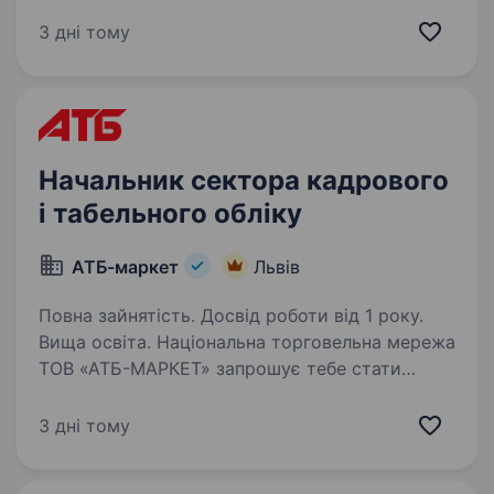
ефективну систему рекрутингу, розвиває
команду та впливає на зростання бізнесу.
3 дні тому
Якщо ви маєте глибоку експертизу в підборі
персоналу, вмієте…
Начальник сектора кадрового
і табельного обліку
АТБ-маркет
Львів
Повна зайнятість. Досвід роботи від 1 року.
Вища освіта. Національна торговельна мережа
ТОВ «АТБ-МАРКЕТ» запрошує тебе стати
частиною великої сім'ї в будь-якому куточку
України. Обирай своє місце в команді лідера
3 дні тому
та будуй кар'єру про яку мрієш! Вимоги:
наявність вищої…