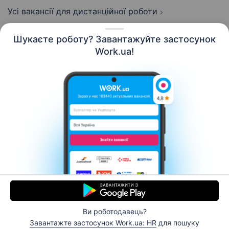
Усі вакансії для дистанційної роботи
Шукаєте роботу? Завантажуйте застосунок
Work.ua!
Українська
Ресурси
Контакти
Про нас
Кар’єра
Новини Work.ua
Допомога
Умови використання
Роботодавцю
Ви роботодавець?
© 2006–2026 Work.ua. Сервіс пошуку роботи №1 в
Завантажте застосунок Work.ua: HR
для пошуку