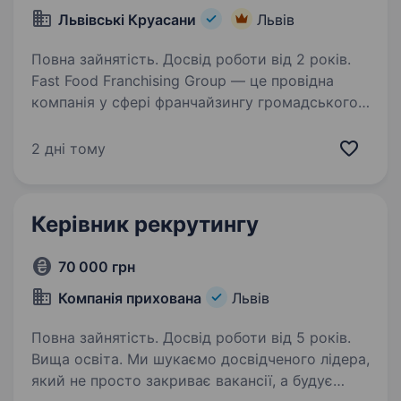
Львівські Круасани
Львів
Повна зайнятість. Досвід роботи від 2 років.
Fast Food Franchising Group — це провідна
компанія у сфері франчайзингу громадського
харчування в Україні. Ми є власниками
національної мережі пекарень «Lviv
2 дні тому
Croissants» та ще 4 успішних проектів, а саме:
ресторан…
Керівник рекрутингу
70 000 грн
Компанія прихована
Львів
Повна зайнятість. Досвід роботи від 5 років.
Вища освіта. Ми шукаємо досвідченого лідера,
який не просто закриває вакансії, а будує