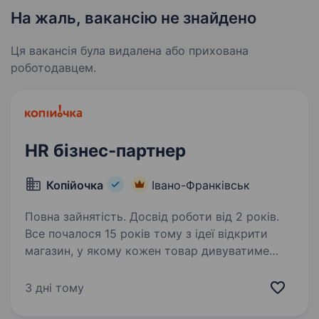
На жаль, вакансію не знайдено
Ця вакансія була видалена або прихована
роботодавцем.
HR бізнес-партнер
Копійочка
Івано-Франківськ
Повна зайнятість. Досвід роботи від 2 років.
Все почалося 15 років тому з ідеї відкрити
магазин, у якому кожен товар дивуватиме
покупця та даруватиме нові враження. Зараз
мережа «Копійочка» налічує 560 магазинів
3 дні тому
у 16 областях України, а в нашій команді —