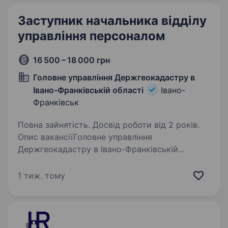
більш…
Заступник начальника відділу
управління персоналом
16 500 – 18 000 грн
Головне управління Держгеокадастру в
Івано-Франківській області
Івано-
Франківськ
Повна зайнятість. Досвід роботи від 2 років.
Опис вакансіїГоловне управління
Держгеокадастру в Івано-Франківській
області запрошує до свого дружнього
колективу працівника на вакансію: заступник
1 тиж. тому
начальника відділу управління персоналом
Вимоги: Вища освіта;…