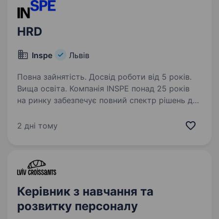
HRD
Inspe
Львів
Повна зайнятість. Досвід роботи від 5 років.
Вища освіта. Компанія ІNSPE понад 25 років
на ринку забезпечує повний спектр рішень для
стоматологічних клінік: від проектування
до оснащення обладнанням, інструментами і
2 дні тому
матеріалами. Ми пишаємось тим, що бренд
INSPE незмінно…
Керівник з навчання та
розвитку персоналу