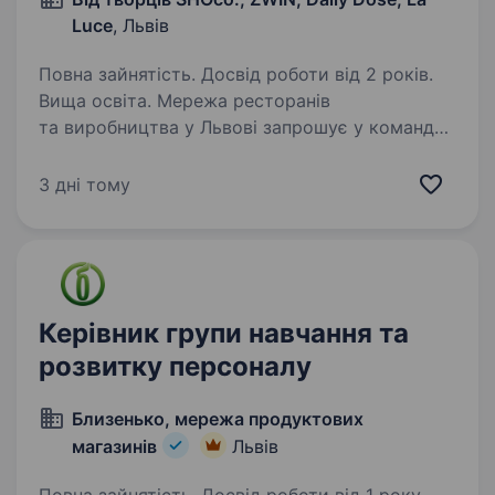
Luce
, Львів
Повна зайнятість. Досвід роботи від 2 років.
Вища освіта. Мережа ресторанів
та виробництва у Львові запрошує у команду
Head of HR, який допоможе нам перейти від
сильного фундаменту до системного
3 дні тому
масштабування. Наші проєкти — SHOco., ZWIN,
Daily Dose, La Luce та LVIVENT…
Керівник групи навчання та
розвитку персоналу
Близенько, мережа продуктових
магазинів
Львів