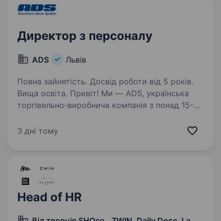
Директор з персоналу
ADS
Львів
Повна зайнятість. Досвід роботи від 5 років.
Вища освіта. Привіт! Ми — ADS, українська
торгівельно-виробнича компанія з понад 15-
річним досвідом, яка надає першокласні
рішення в меблевій промисловості, включаючи
3 дні тому
сучасні та універсальні системи перегородок
для дизайну інтер'єру…
Head of HR
Від творців SHOco., ZWIN, Daily Dose, La