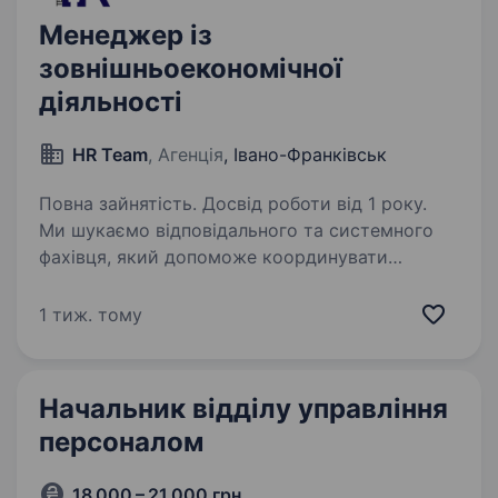
Менеджер із
зовнішньоекономічної
діяльності
HR Team
, Агенція
, Івано-Франківськ
Повна зайнятість. Досвід роботи від 1 року.
Ми шукаємо відповідального та системного
фахівця, який допоможе координувати
міжнародну співпрацю, супроводжувати
контракти та забезпечувати ефективну
1 тиж. тому
взаємодію з іноземними партнерами. Якщо
вам подобається працювати…
Начальник відділу управління
персоналом
18 000 – 21 000 грн