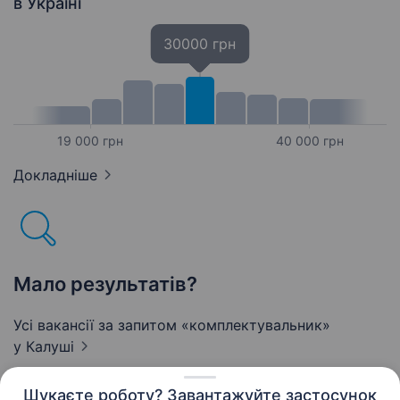
в Україні
30000 грн
19 000 грн
40 000 грн
Докладніше
Мало результатів?
Усі вакансії за запитом «комплектувальник»
у Калуші
Шукаєте роботу? Завантажуйте застосунок