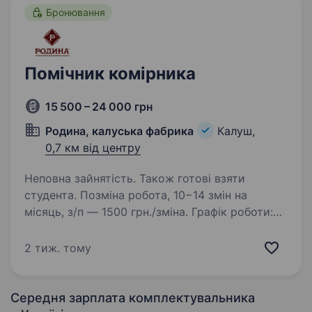
Бронювання
Помічник комірника
15 500 – 24 000 грн
Родина, калуська фабрика
Калуш,
0,7 км від центру
Неповна зайнятість. Також готові взяти
студента. Позміна робота, 10−14 змін на
місяць, з/п — 1500 грн./зміна. Графік роботи:
18:00 — 8:00 / дві доби вихідні. За деталями
будь ласка звертатись за тел. 0958629126
2 тиж. тому
Задачі: Контроль за складом та розміщенням
готової…
Середня зарплата комплектувальника