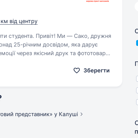
1 км від центру
С
т! Ми — Сако, дружня
понад 25-річним досвідом, яка дарує
 емоції через якісний друк та фототовари.
птової торгівлі…
Зберегти
?
рговий представник»
у Калуші