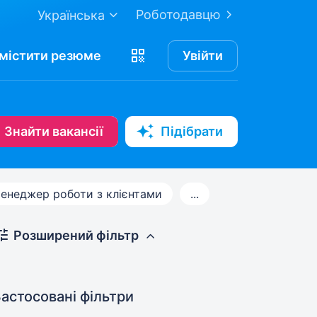
Роботодавцю
Українська
містити
резюме
Увійти
Знайти вакансії
Підібрати
енеджер роботи з клієнтами
...
Розширений фільтр
астосовані фільтри