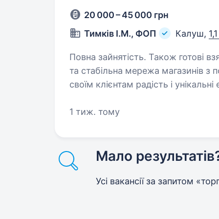
20 000 – 45 000 грн
Тимків І.М., ФОП
Калуш,
1,
Повна зайнятість. Також готові взяти студента. Приві
та стабільна мережа магазинів з 
своїм клієнтам радість і унікальні
На цей час шукаємо менеджера з о
1 тиж. тому
Мало результатів
Усі вакансії за запитом «то