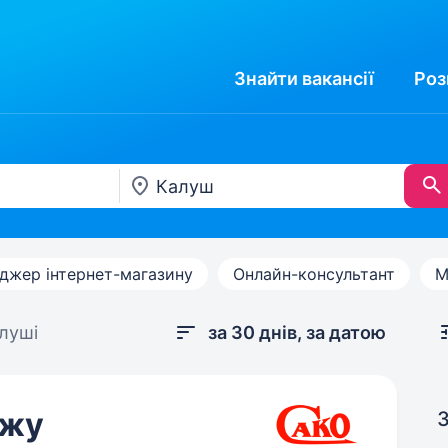
Знайти
вакансії
Роз
джер інтернет-магазину
Онлайн-консультант
М
луші
за 30 днів, за датою
ажу
З