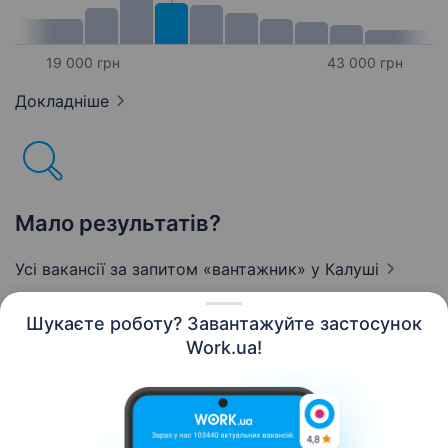
19 000 грн
43 000 грн
Докладніше
Мало результатів?
Усі вакансії за запитом «вантажник»
у Калуші
Шукаєте роботу? Завантажуйте застосунок
Work.ua!
Українська