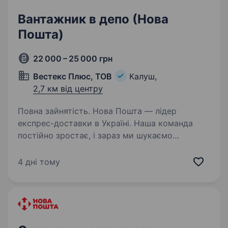
Вантажник в депо (Нова
Пошта)
22 000 – 25 000 грн
Вестекс Плюс, ТОВ
Калуш,
2,7 км від центру
Повна зайнятість. Нова Пошта — лідер
експрес-доставки в Україні. Наша команда
постійно зростає, і зараз ми шукаємо
«фахівця ділянки». Ти відповідальний
та сумлінно ставишся до роботи? Готовий
4 дні тому
поводитися з посилками клієнтів так,…