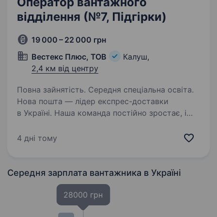
Оператор вантажного
відділення (№7, Підгірки)
19 000 – 22 000 грн
Вестекс Плюс, ТОВ
Калуш,
2,4 км від центру
Повна зайнятість. Середня спеціальна освіта.
Нова пошта — лідер експрес-доставки
в Україні. Наша команда постійно зростає, і
зараз ми шукаємо «оператора поштового
відділення». Хочеш стати обличчям Нової
4 дні тому
пошти та дарувати радість клієнтам, які
поспішають у…
Середня зарплата вантажника
в Україні
28000 грн