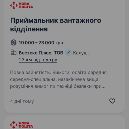
Приймальник вантажного
відділення
19 000 – 23 000 грн
Вестекс Плюс, ТОВ
Калуш,
1,3 км від центру
Повна зайнятість. Вимоги: освіта середня,
середня-спеціальна, незакінчена вища;
розуміння вимог по техніці безпеки при
проведенні завантажувально-
розвантажувальних робіт; вміння виконувати
4 дні тому
поставлені завдання; відповідальність,…