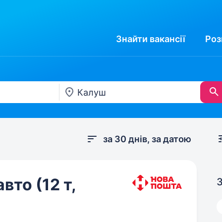
Знайти
вакансії
Роз
за 30 днів, за датою
вто (12 т,
З