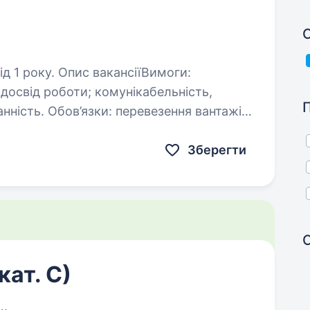
С
акансіїВимоги:
,
ення вантажів;
ня;…
Зберегти
кат. С)