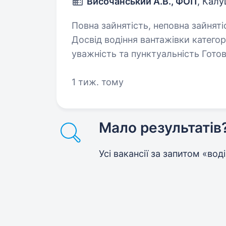
Височанський А.В., ФОП
, Кал
Повна зайнятість, неповна зайнятість. 
Досвід водіння вантажівки категорії C не мен
уважність та пунктуальність Готовність до відряджень Проживання в
Івано-Франківській області (пріо
1 тиж. тому
Мало результатів
Усі вакансії за запитом «вод