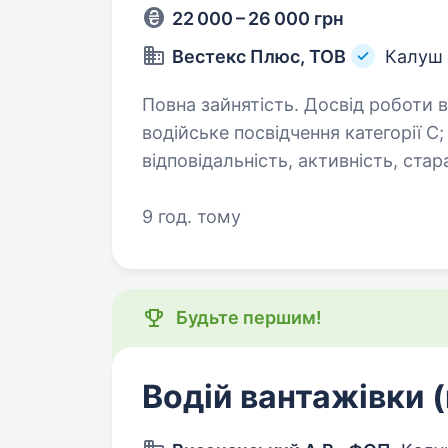
22 000 – 26 000 грн
Вестекс Плюс, ТОВ
Калуш
Повна зайнятість. Досвід роботи від 1 року. Опис в
водійське посвідчення категорії С; досвід роботи; комунікабельність
відповідальність, активність, старанність. Обов’язки: перевез
виконання графіків транспортуван
9 год. тому
Будьте першим!
Водій вантажівки (