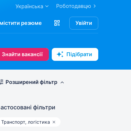
Роботодавцю
Українська
містити
резюме
Увійти
Знайти вакансії
Підібрати
Розширений фільтр
астосовані фільтри
Транспорт, логістика