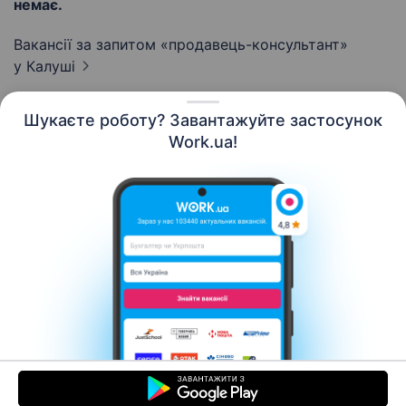
немає.
Вакансії за запитом «продавець-консультант»
у Калуші
Шукаєте роботу? Завантажуйте застосунок
Work.ua!
Українська
Ресурси
Контакти
Про нас
Кар’єра
Новини Work.ua
Допомога
Умови використання
Роботодавцю