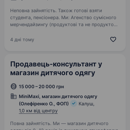
Неповна зайнятість. Також готові взяти
студента, пенсіонера. Ми: Агенство сумісного
мерчендайзингу (продуктові та не продуктові
групи товарів) Торгові точки: Епіцентр,
Рукавичка, Торба, Сільпо, Атб, Траш Вимоги:
4 дні тому
Вік з 18 до 60 Обов’язково! Раніше
не працювали на нашу компанію…
Продавець-консультант у
магазин дитячого одягу
15 000 – 20 000 грн
MiniMaxi, магазин дитячого одягу
(Олефіренко О., ФОП)
Калуш,
1,0 км від центру
Повна зайнятість. Ми — магазин дитячого