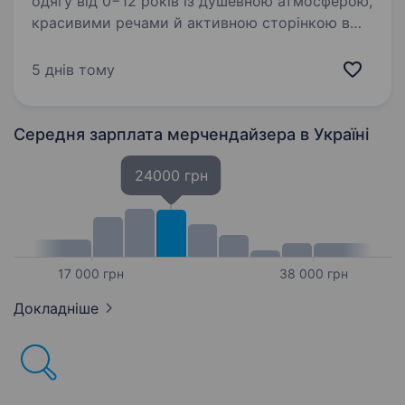
одягу від 0−12 років із душевною атмосферою,
красивими речами й активною сторінкою в
інстаграм та тікток. У звʼязку з відкриттям
ще одного магазину шукаємо в свою команду
5 днів тому
продавців-консультантів…
Середня зарплата мерчендайзера
в Україні
24000 грн
17 000 грн
38 000 грн
Докладніше