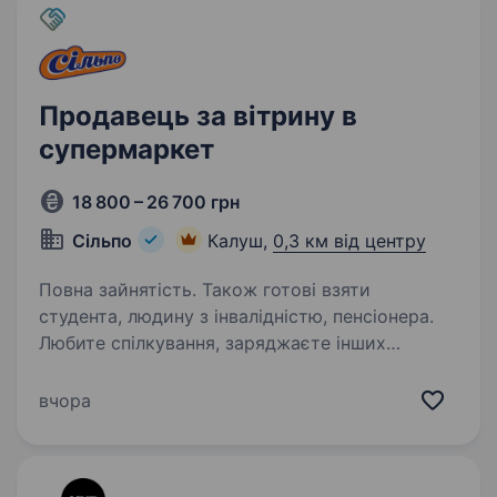
Продавець за вітрину в
супермаркет
18 800 – 26 700 грн
Сільпо
Калуш,
0,3 км від центру
Повна зайнятість. Також готові взяти
студента, людину з інвалідністю, пенсіонера.
Любите спілкування, заряджаєте інших
позитивом і вмієте створювати гарний
настрій? «Сільпо» — це не просто робота, а
вчора
місце, де кожен день наповнений цікавими
моментами, командним духом і турботою про
Гостей. Що потрібно…