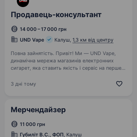
Продавець-консультант
14 000 – 17 000 грн
UND Vape
Калуш,
1,3 км від центру
Повна зайнятість. Привіт! Ми — UND Vape,
динамічна мережа магазинів електронних
сигарет, яка ставить якість і сервіс на перше
місце. Якщо ти хочеш працювати у дружній
команді, навчатися новому та розвиватися
3 дні тому
разом з нами — ця вакансія…
Мерчендайзер
11 000 грн
Губиліт В.С., ФОП
, Калуш