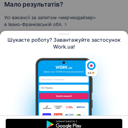
Мало результатів?
Усі вакансії за запитом «мерчендайзер»
в Івано-Франківській обл.
Шукаєте роботу? Завантажуйте застосунок
Work.ua!
Українська
Ресурси
Контакти
Про нас
Кар’єра
Новини Work.ua
Допомога
Умови використання
Роботодавцю