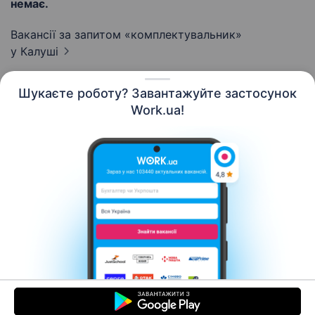
немає.
Вакансії за запитом «комплектувальник»
у Калуші
Шукаєте роботу? Завантажуйте застосунок
Work.ua!
Українська
Ресурси
Контакти
Про нас
Кар’єра
Новини Work.ua
Допомога
Умови використання
Роботодавцю