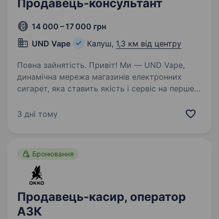
Продавець-консультант
14 000 – 17 000 грн
UND Vape
Калуш,
1,3 км від центру
Повна зайнятість. Привіт! Ми — UND Vape,
динамічна мережа магазинів електронних
сигарет, яка ставить якість і сервіс на перше
місце. Якщо ти хочеш працювати у дружній
команді, навчатися новому та розвиватися
3 дні тому
разом з нами — ця вакансія…
Бронювання
Продавець-касир, оператор
АЗК