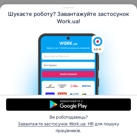
Шукаєте роботу? Завантажуйте застосунок
Work.ua!
Українська
Ресурси
Контакти
Про нас
Кар’єра
Новини Work.ua
Допомога
Умови використання
Роботодавцю
Ви роботодавець?
© 2006–2026 Work.ua. Сервіс пошуку роботи №1 в
Завантажте застосунок Work.ua: HR
для пошуку
Україні.
працівників.