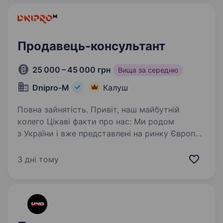
Продавець-консультант
25 000 – 45 000 грн
Вища за середню
Dnipro-M
Калуш
Повна зайнятість. Привіт, наш майбутній
колего Цікаві факти про нас: Ми родом
з України і вже представлені на ринку Європи,
а саме в: Польщі, Чехії, Словаччині, Угорщині
та Іспанії; Мережа фірмових салонів 600+
3 дні тому
Мережа сервісних…