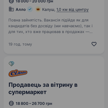
18 000 – 20 000 грн
Алло
Калуш,
1,0 км від центру
Повна зайнятість. Вакансія підійде як для
кандидатів без досвіду (ми навчаємо), так і
для тих, хто вже працював в продажах —
у такому випадку ви зможете швидше
адаптуватись і впливати на свій дохід. Чому
19 год. тому
варто розглянути цю вакансію:…
Продавець за вітрину в
супермаркет
18 800 – 26 700 грн