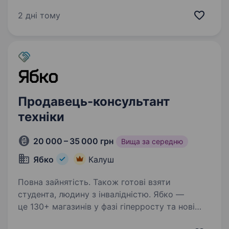
моменти для дітей та їхніх батьків! Шукаємо
доброзичливого та енергійного продавця-
2 дні тому
консультанта в наш магазин…
Продавець-консультант
техніки
20 000 – 35 000 грн
Вища за середню
Ябко
Калуш
Повна зайнятість. Також готові взяти
студента, людину з інвалідністю. Ябко —
це 130+ магазинів у фазі гіперросту та нові
стандарти преміум-сервісу. Не робота, а мрія!