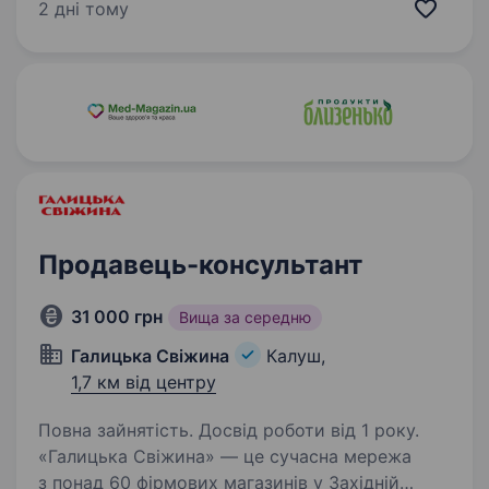
Так-так, ми пропонуємо захопливу подорож
2 дні тому
у світ особливої техніки разом з Ябко. Якщо
ти цікавишся технікою, любиш…
Продавець-консультант
31 000 грн
Вища за середню
Галицька Свіжина
Калуш,
1,7 км від центру
Повна зайнятість. Досвід роботи від 1 року.
«Галицька Свіжина» — це сучасна мережа
з понад 60 фірмових магазинів у Західній