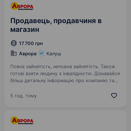
Продавець, продавчиня в
магазин
17 700 грн
Аврора
Калуш
Повна зайнятість, неповна зайнятість. Також
готові взяти людину з інвалідністю. Дізнавайся
більш детальну інформацію про компанію та
відгукуйся на вакансії за посиланням:
robota.avrora.ua
5 год. тому
https://telegram.me/Avrora_HC_bot Запрошуємо
в команду продавця (-чиню) Нам буде класно
працювати…