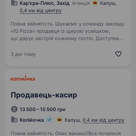
Кар'єра-Плюс, Захід
, Агенція
Калуш,
0,4 км від центру
Повна зайнятість. Шукаємо у команду закладу
«IQ Pizza» продавця із щирою усмішкою,
що дарує настрій кожному гостю. Доступна
якість, теплий сервіс — усе починається
з тебе. Обов’язки: Приймати замовлення
3 дні тому
гостей згідно зі стандартами…
Продавець-касир
13 500 – 15 500 грн
Копійочка
Калуш,
0,4 км від центру
Повна зайнятість. Опис вакансіїВсе почалося