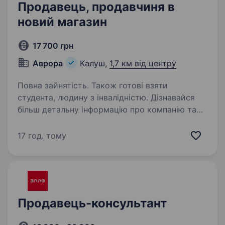
Продавець, продавчиня в
новий магазин
17 700 грн
Аврора
Калуш,
1,7 км від центру
Повна зайнятість. Також готові взяти
студента, людину з інвалідністю. Дізнавайся
більш детальну інформацію про компанію та
відгукуйся на вакансії за посиланням:
robota.avrora.ua https://t.me/Avrora_HC_bot
17 год. тому
Відкриваємо 31.08.2026 новий магазин
у твоєму місті! Запрошуємо в команду…
Продавець-консультант