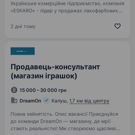
Українське комерційне підприємство, компанія
«ESKARO» - лідер у продажах лакофарбових
матеріалів в напрямку DIY по Україні, у зв’язку
з розвитком відкривається вакансія —
2 дні тому
Продавець-консультант (промоутер) в
гіпермаркет…
Продавець-консультант
(магазин іграшок)
15 000 – 30 000 грн
DreamOn
Калуш,
1,7 км від центру
Повна зайнятість. Опис вакансії Приєднуйся
до команди DreamOn — магазину, де мрії
стають реальністю! Ми створюємо щасливі