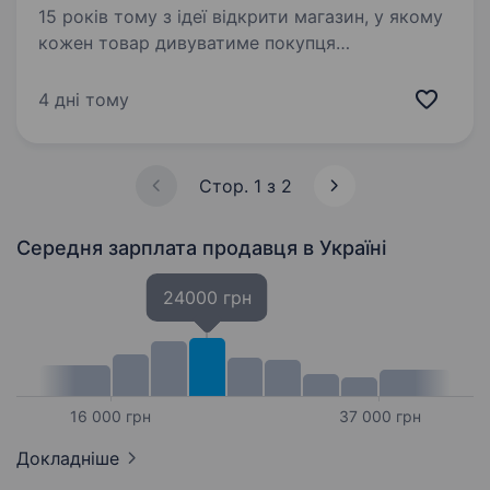
15 років тому з ідеї відкрити магазин, у якому
кожен товар дивуватиме покупця
та даруватиме нові враження. Зараз мережа
«Копійочка» налічує понад 500 магазинів у 16
4 дні тому
областях України, а в нашій…
Стор. 1 з 2
Середня зарплата продавця
в Україні
24000 грн
16 000 грн
37 000 грн
Докладніше