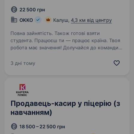
22 500 грн
OKKO
Калуш,
4,3 км від центру
Повна зайнятість. Також готові взяти
студента. Працюєш ти — працює країна. Твоя
робота має значення! Долучайся до команди
ОККО, формуймо надійний тил нашої країни
разом! Шукаємо ПРОДАВЦЯ-КАСИРА
3 дні тому
(оператора АЗК)! Приєднуйся, бо ми: офіційно
і швидко приймаємо…
Продавець-касир у піцерію (з
навчанням)
18 500 – 22 500 грн