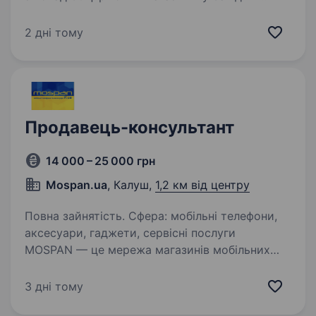
Україні. Ми дбаємо про чистоту, порядок і
комфорт у кожному магазині, адже важливо,
2 дні тому
щоб приємно було не лише покупцям,
а й нашим працівникам…
Продавець-консультант
14 000 – 25 000 грн
Mospan.ua
, Калуш,
1,2 км від центру
Повна зайнятість. Сфера: мобільні телефони,
аксесуари, гаджети, сервісні послуги
MOSPAN — це мережа магазинів мобільних
телефонів, аксесуарів та супутніх товарів.
Ми допомагаємо клієнтам підібрати смартфон,
3 дні тому
захисне скло, чохол, навушники,…