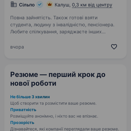
Сільпо
Калуш,
0,3 км від центру
Повна зайнятість. Також готові взяти
студента, людину з інвалідністю, пенсіонера.
Любите спілкування, заряджаєте інших
позитивом і вмієте створювати гарний
настрій? «Сільпо» — це не просто робота, а
вчора
місце, де кожен день наповнений цікавими
моментами, командним духом і турботою про
Гостей. Що потрібно…
Резюме — перший крок
до
нової роботи
Не більше 3 хвилин
Щоб створити та розмістити ваше
резюме.
Приватність
Розміщуйте анонімно, і ніхто вас не впізнає.
Прозорість
Дізнавайтеся, які компанії переглядали ваше резюме.