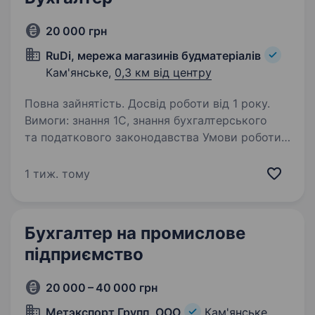
20 000 грн
RuDi, мережа магазинів будматеріалів
Кам'янське,
0,3 км від центру
Повна зайнятість. Досвід роботи від 1 року.
Вимоги: знання 1С, знання бухгалтерського
та податкового законодавства Умови роботи:
5ти денка, з 8:00 — 17:00 Обов’язки:
бухгалтерський облік підприємства,
1 тиж. тому
розрахунки з постачальником та покупцями,
звірка, ведення…
Бухгалтер на промислове
підприємство
20 000 – 40 000 грн
Метэкспорт Групп, ООО
Кам'янське,