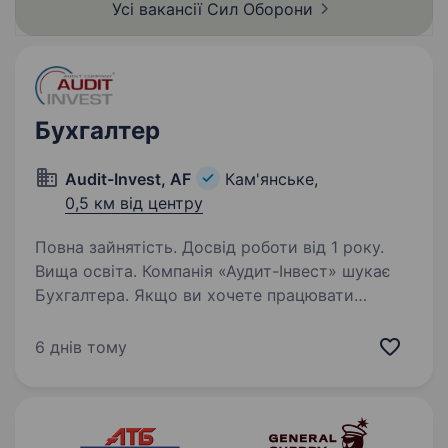
Усі вакансії Сил
Оборони
посилення обороноздатності…
Бухгалтер
Audit-Invest, AF
Кам'янське,
0,5 км від центру
Повна зайнятість. Досвід роботи від 1 року.
Вища освіта. Компанія «Аудит-Інвест» шукає
Бухгалтера. Якщо ви хочете працювати
в компанії, де цінують професіоналізм,
підтримують розвиток і відкривають
6 днів тому
можливості для кар'єрного зростання, будемо
радіпознайомитися! Що ти будеш…