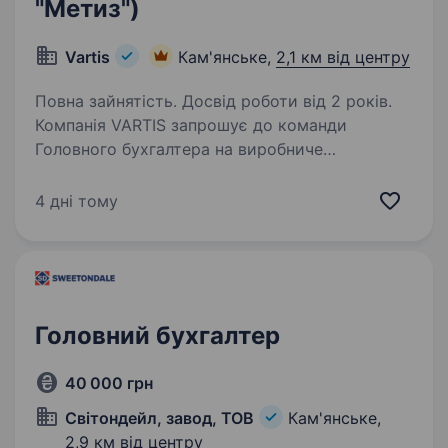
"Метиз")
Vartis
Кам'янське,
2,1 км від центру
Повна зайнятість. Досвід роботи від 2 років.
Компанія VARTIS запрошує до команди
Головного бухгалтера на виробниче
підприємство з виготовлення метизної
продукції (дріт, цвяхи). Основні обов’язки:
4 дні тому
ведення бухгалтерського та податкового
обліку підприємства;…
Головний бухгалтер
40 000 грн
Світондейл, завод, ТОВ
Кам'янське,
2,9 км від центру