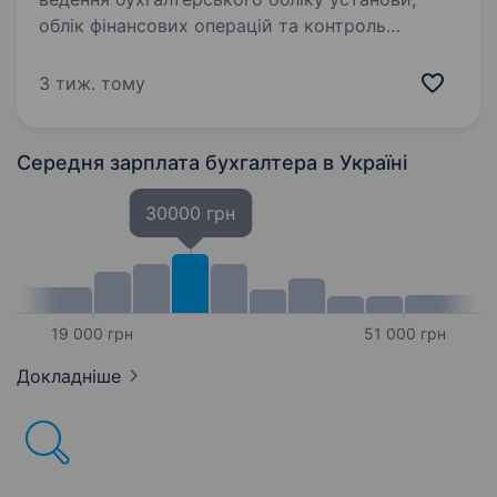
облік фінансових операцій та контроль
використання бюджетних коштів; підготовка
фінансової та бухгалтерської звітності; робота
3 тиж. тому
з первинною документацією; …
Середня зарплата бухгалтера
в Україні
30000 грн
19 000 грн
51 000 грн
Докладніше