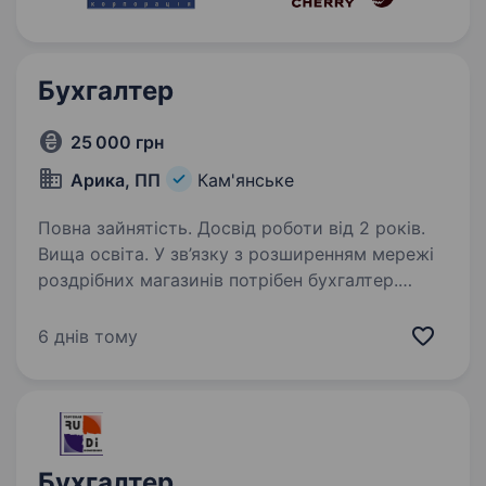
Бухгалтер
25 000 грн
Арика, ПП
Кам'янське
Повна зайнятість. Досвід роботи від 2 років.
Вища освіта. У зв’язку з розширенням мережі
роздрібних магазинів потрібен бухгалтер.
Вимоги: знання податкового законодавства
знання бухгалтерського обліку Обов’язки
6 днів тому
нарахування заробітної плати та податків
робота…
Бухгалтер