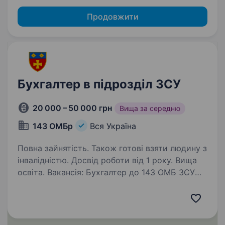
Продовжити
Бухгалтер в підрозділ ЗСУ
20 000 – 50 000 грн
Вища за середню
143 ОМБр
Вся Україна
Повна зайнятість. Також готові взяти людину з
інвалідністю. Досвід роботи від 1 року. Вища
освіта. Вакансія: Бухгалтер до 143 ОМБ ЗСУ
Опис компанії: 143-тя окрема механізована
бригада є військовою одиницею оперативного
командування «ЗАХІД» Сухопутних військ
Збройних сил України. Наша мета —