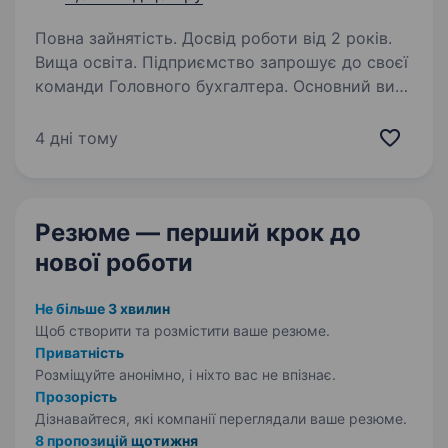
Повна зайнятість. Досвід роботи від 2 років.
Вища освіта. Підприємство запрошує до своєї
команди Головного бухгалтера. Основний вид
діяльності підприємства: надання в оренду
виробничої нерухомості, будівель, споруд
4 дні тому
та обладнання; облік ремонтів та поліпшень
основних…
Резюме — перший крок
до
нової роботи
Не більше 3 хвилин
Щоб створити та розмістити ваше
резюме.
Приватність
Розміщуйте анонімно, і ніхто вас не впізнає.
Прозорість
Дізнавайтеся, які компанії переглядали ваше резюме.
8 пропозицій щотижня