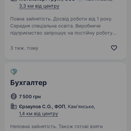
3,3 км від центру
Повна зайнятість. Досвід роботи від 1 року.
Середня спеціальна освіта. Виробниче
підприємство запрошує на постійну роботу
бухгалтера з досвідом роботи на виробництві.
Вимоги: обов’язковий досвід роботи
3 тиж. тому
бухгалтером на виробничому підприємстві;
вища або середня спеціальна освіта…
Бухгалтер
7 500 грн
Єрзаулов С.О., ФОП
, Кам'янське,
1,4 км від центру
Неповна зайнятість. Також готові взяти