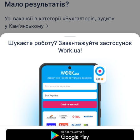
Мало результатів?
Усі вакансії в категорії «Бухгалтерія, аудит»
у Кам'янському
Шукаєте роботу? Завантажуйте застосунок
Work.ua!
Українська
Ресурси
Контакти
Про нас
Кар’єра
Новини Work.ua
Допомога
Умови використання
Роботодавцю