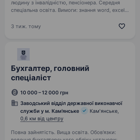
людину з інвалідністю, пенсіонера. Середня
спеціальна освіта. Вимоги: знання word, excel,
базової роботи з компʼютером, знання M.E.Doc
Умови роботи: наразі є працівник який
3 тиж. тому
навчить працювати та розповість про всі
нюанси роботи. Графік роботи з 9 до 14, неділя
вихідний. Обов’язки:…
Бухгалтер, головний
спеціаліст
10 000 – 12 000 грн
Заводський відділ державної виконавчої
служби у м. Кам’янське
Кам'янське,
0,6 км від центру
Повна зайнятість. Вища освіта. Обов’язки:
ведення бухгалтерського обліку установи;