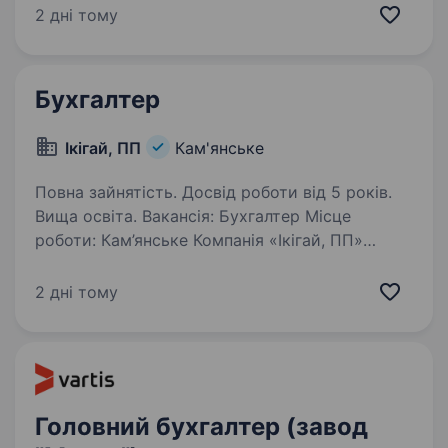
бухгалтерський облік, аудит, фінанси
2 дні тому
підприємства Досвід роботи — бухгалтером
від 2-х років…
Бухгалтер
Ікігай, ПП
Кам'янське
Повна зайнятість. Досвід роботи від 5 років.
Вища освіта. Вакансія: Бухгалтер Місце
роботи: Кам’янське Компанія «Ікігай, ПП»
шукає в команду відповідального
та досвідченого бухгалтера з вищою освітою
2 дні тому
та не менше ніж 5 роками робочого досвіду.
Обов’язки: Ведення бухгалтерського…
Головний бухгалтер (завод