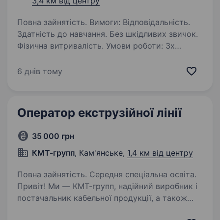
3,4 км від центру
Повна зайнятість. Вимоги: Відповідальність.
Здатність до навчання. Без шкідливих звичок.
Фізична витривалість. Умови роботи: 3х
змінний графік роботи, відпустка, лікарняний.
Обов’язки: Налаштування обладнання (лінія…
6 днів тому
Оператор екструзійної лінії
35 000 грн
КМТ-групп
, Кам'янське,
1,4 км від центру
Повна зайнятість. Середня спеціальна освіта.
Привіт! Ми — КМТ-групп, надійний виробник і
постачальник кабельної продукції, а також
команда, яка цінує кожного співробітника.