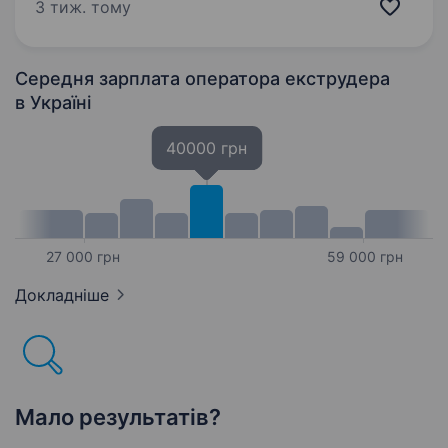
Запрошуємо до нашої дружньої команди
3 тиж. тому
оператора екструзійної лінії у місті
Кам’янське…
Середня зарплата оператора екструдера
в Україні
40000 грн
27 000 грн
59 000 грн
Докладніше
Мало результатів?