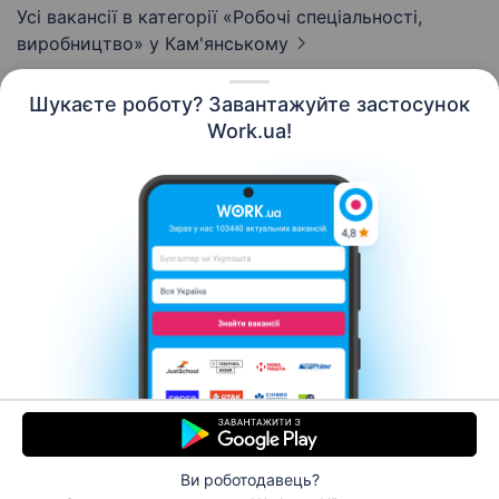
Усі вакансії в категорії «Робочі спеціальності,
виробництво»
у Кам'янському
Шукаєте роботу? Завантажуйте застосунок
Work.ua!
Українська
Ресурси
Контакти
Про нас
Кар’єра
Новини Work.ua
Допомога
Умови використання
Роботодавцю
Ви роботодавець?
© 2006–2026 Work.ua. Сервіс пошуку роботи №1 в