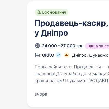
Бронювання
Продавець-касир,
у Дніпро
24 000 – 27 000 грн
Вища за с
OKKO
Дніпро, шукаємо
Повна зайнятість. Працюєш ти — працює країна. Твоя робота має
значення! Долучайся до команди 
країни разом! Шукаємо ПРОДАВЦЯ-КАСИР
бо ми: офіційно і швидко прийм
вчора