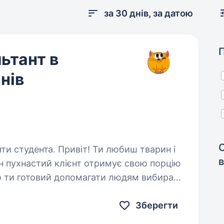
за 30 днів, за датою
ьтант в
нів
т! Ти любиш тварин і
в
н пухнастий клієнт отримує свою порцію
о ти готовий допомагати людям вибирати
ілкуватися…
Зберегти