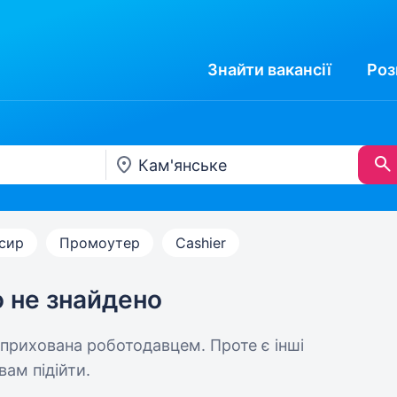
Знайти
вакансії
Роз
сир
Промоутер
Cashier
ю не знайдено
 прихована роботодавцем. Проте є інші
вам підійти.