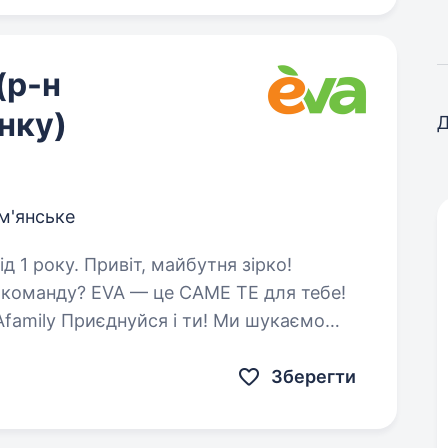
(р-н
нку)
Д
м'янське
майбутня зірко!
у команду? EVA — це САМЕ ТЕ для тебе!
y Приєднуйся і ти! Ми шукаємо
 поділитися пристрастю…
Зберегти