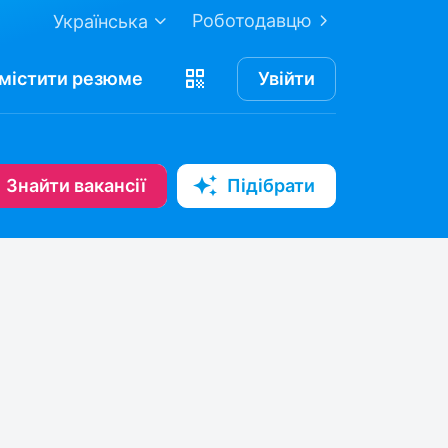
Роботодавцю
Українська
містити
резюме
Увійти
Знайти вакансії
Підібрати