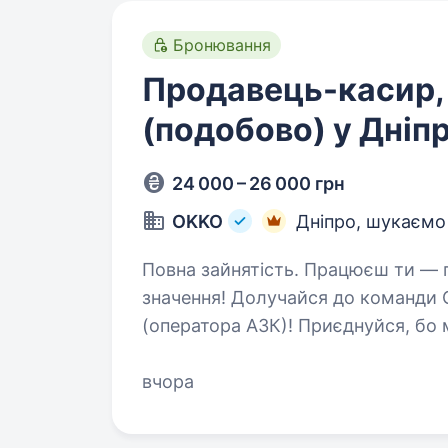
Бронювання
Продавець-касир,
(подобово) у Дніп
24 000 – 26 000 грн
OKKO
Дніпро, шукаємо
Повна зайнятість. Працюєш ти — працює країна. Твоя робота має
значення! Долучайся до команд
(оператора АЗК)! Приєднуйся, бо ми: офіційно і швидко приймаємо
на роботу з першого 
вчора