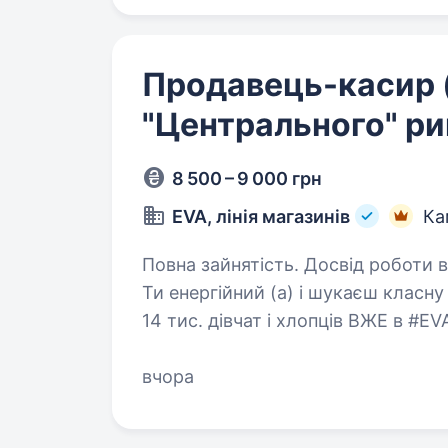
Продавець-касир 
"Центрального" ри
8 500 – 9 000 грн
EVA, лінія магазинів
Ка
Повна зайнятість. Досвід роботи від 1 року. Привіт, 
Ти енергійний (а) і шукаєш класн
14 тис. дівчат і хлопців ВЖЕ в #EVAfamil
продавця-касира, що готовий (а)
вчора