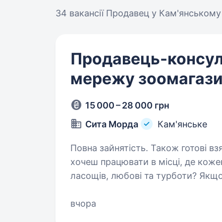
34 вакансії
Продавец у Кам'янському
Продавець-консул
мережу зоомагази
15 000 – 28 000 грн
Сита Морда
Кам'янське
Повна зайнятість. Також готові взяти студента. Приві
хочеш працювати в місці, де коже
ласощів, любові та турботи? Якщ
найкраще для їх улюбленців та сп
вчора