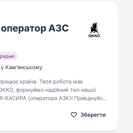
 оператор АЗС
ередню
 у Кам'янському
ОККО, формуймо надійний тил нашої
А (оператора АЗК)! Приєднуйся,
аємо…
Зберегти