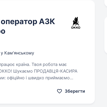
 оператор АЗК
ро
 у Кам'янському
и ОККО! Шукаємо ПРОДАВЦЯ-КАСИРА
дня; не затримуємо…
Зберегти