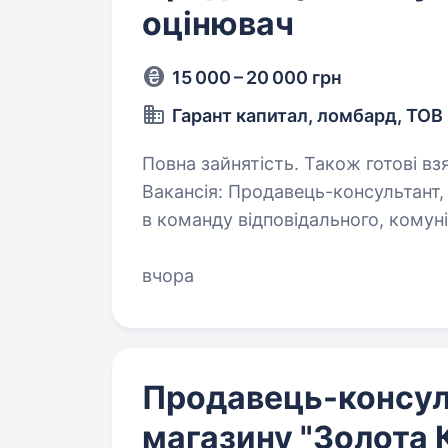
оцінювач
15 000 – 20 000 грн
Гарант капитал, ломбард, ТОВ
Повна зайнятість. Також готові вз
Вакансія: Продавець-консультант
в команду відповідального, комуні
на посаду Продавця-консультанта
мережу «Garant»…
вчора
Продавець-консул
магазину "Золота 