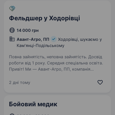
Фельдшер у Ходорівці
14 000 грн
Авант-Агро, ПП
Ходорівці, шукаємо у
Кам'янці-Подільському
Повна зайнятість, неповна зайнятість. Досвід
роботи від 1 року. Середня спеціальна освіта.
Привіт! Ми — Авант-Агро, ПП, компанія
з досвідом у вирощуванні зернових, бобових
та олійних культур, а також з власною
2 дні тому
пекарнею в Кам’янець-Подільському.
Запрошуємо до нашої дружньої команди
фельдшера на неповну…
Бойовий медик