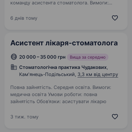
команду асистента стоматолога. Вимоги:
медична освіта; відповідальність,
цілеспрямованість, швидкість, акуратність,
6 днів тому
вміння знаходити спільну мову з людьми.
Умови роботи:…
Асистент лікаря-стоматолога
20 000 – 35 000 грн
Вища за середню
Стоматологічна практика Чудакових
,
Кам'янець-Подільський,
3,3 км від центру
Повна зайнятість. Середня освіта. Вимоги:
медична освіта Умови роботи: повна
зайнятість Обов’язки: асистувати лікарю
3 тиж. тому