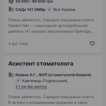
20 000 – 60 000 грн
САДн 141 ОМБр
Вся Україна
Повна зайнятість. Середня спеціальна освіта.
Привіт! Ми — самохідний артелерійський
дивізіон 141 окремої механізованої бригади,
молодий, але вже ефективний підрозділ, який
бореться за мир і безпеку України. Наше
4 дні тому
головне завдання — захищати наших людей і
країну,…
Асистент стоматолога
Коваль Є.Г., ФОП (стоматологія Коваля)
Кам'янець-Подільський,
2,1 км від центру
Повна зайнятість. Середня спеціальна освіта.
В звʼязку з розширенням шукаємо в свою