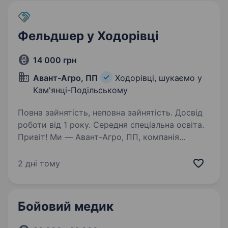
Фельдшер у Ходорівці
14 000 грн
Авант-Агро, ПП
Ходорівці, шукаємо у
Кам'янці-Подільському
Повна зайнятість, неповна зайнятість. Досвід
роботи від 1 року. Середня спеціальна освіта.
Привіт! Ми — Авант-Агро, ПП, компанія
з досвідом у вирощуванні зернових, бобових
та олійних культур, а також з власною
2 дні тому
пекарнею в Кам’янець-Подільському.
Запрошуємо до нашої дружньої команди
фельдшера на неповну…
Бойовий медик