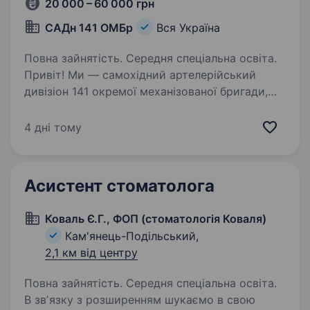
20 000 – 60 000 грн
САДн 141 ОМБр
Вся Україна
Повна зайнятість. Середня спеціальна освіта.
Привіт! Ми — самохідний артелерійський
дивізіон 141 окремої механізованої бригади,
молодий, але вже ефективний підрозділ, який
бореться за мир і безпеку України. Наше
4 дні тому
головне завдання — захищати наших людей і
країну,…
Асистент стоматолога
Коваль Є.Г., ФОП (стоматологія Коваля)
Кам'янець-Подільський,
2,1 км від центру
Повна зайнятість. Середня спеціальна освіта.
В звʼязку з розширенням шукаємо в свою