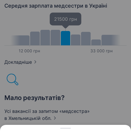
Середня зарплата медсестри
в Україні
21500 грн
12 000 грн
33 000 грн
Докладніше
Мало результатів?
Усі вакансії за запитом «медсестра»
в Хмельницькій обл.