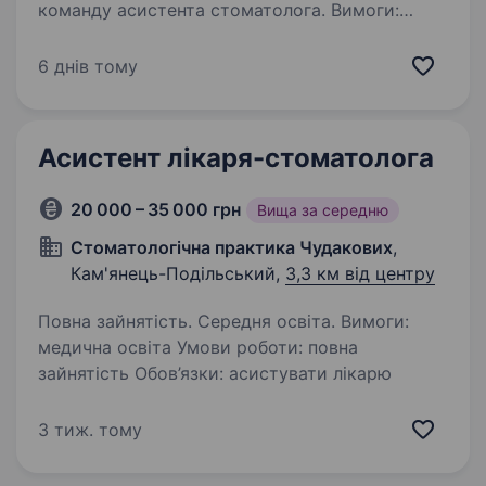
команду асистента стоматолога. Вимоги:
медична освіта; відповідальність,
цілеспрямованість, швидкість, акуратність,
6 днів тому
вміння знаходити спільну мову з людьми.
Умови роботи:…
Асистент лікаря-стоматолога
20 000 – 35 000 грн
Вища за середню
Стоматологічна практика Чудакових
,
Кам'янець-Подільський,
3,3 км від центру
Повна зайнятість. Середня освіта. Вимоги:
медична освіта Умови роботи: повна
зайнятість Обов’язки: асистувати лікарю
3 тиж. тому