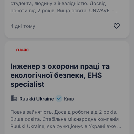
студента, людину з інвалідністю. Досвід
роботи від 2 років. Вища освіта. UNWAVE −
ми українська компанія, що спеціалізується
на розробці, виробництві та інтеграції рішень
4 дні тому
у сфері радіоелектронної боротьби (РЕБ) для
захисту від безпілотних загроз. Ми шукаємо
еколога, який відповідатиме…
Інженер з охорони праці та
екологічної безпеки, EHS
specialist
Ruukki Ukraine
Київ
Повна зайнятість. Досвід роботи від 2 років.
Вища освіта. Стабільна міжнародна компанія
Ruukki Ukraine, яка функціонує в Україні вже 28
років в сфері виробництва та реалізації