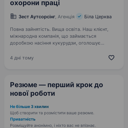
охорони праці
Зест Аутсорсінг
, Агенція
Біла Церква
Повна зайнятість. Вища освіта. Наш клієнт,
міжнародна компанія, що займається
доробкою насіння кукурудзи, оголошує
конкурс на заміщення вакантної посади
«Молодший фахівець з охорони праці».
4 дні тому
Компанія пропонує: Офіційне оформлення
в штат, соціальні…
Резюме — перший крок
до
нової роботи
Не більше 3 хвилин
Щоб створити та розмістити ваше
резюме.
Приватність
Розміщуйте анонімно, і ніхто вас не впізнає.