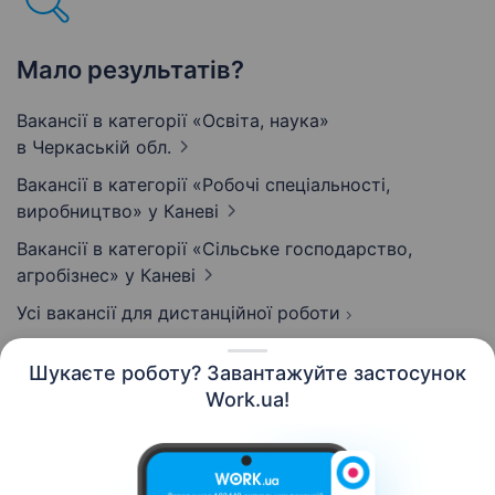
Мало результатів?
Вакансії в категорії «Освіта, наука»
в Черкаській обл.
Вакансії в категорії «Робочі спеціальності,
виробництво»
у Каневі
Вакансії в категорії «Сільське господарство,
агробізнес»
у Каневі
Усі вакансії для дистанційної роботи
Шукаєте роботу? Завантажуйте застосунок
Work.ua!
Українська