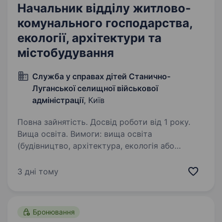
Начальник відділу житлово-
комунального господарства,
екології, архітектури та
містобудування
Служба у справах дітей Станично-
Луганської селищної військової
адміністрації
, Київ
Повна зайнятість. Досвід роботи від 1 року.
Вища освіта. Вимоги: вища освіта
(будівництво, архітектура, екологія або
суміжні спеціальності), досвід роботи у
відповідній сфері, вміння працювати
3 дні тому
з документами та нормативно-правовою
базою Умови роботи: Київ,…
Бронювання