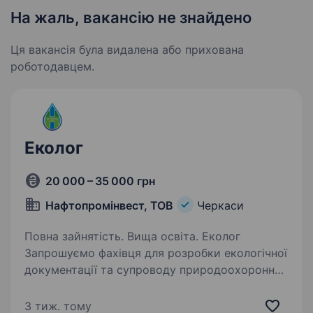
На жаль, вакансію не знайдено
Ця вакансія була видалена або прихована
роботодавцем.
Еколог
20 000 – 35 000 грн
Нафтопромінвест, ТОВ
Черкаси
Повна зайнятість. Вища освіта. Еколог
Запрошуємо фахівця для розробки екологічної
документації та супроводу природоохоронної
діяльності підприємств. Вимоги: вища освіта
за напрямом «Екологія» або суміжні
3 тиж. тому