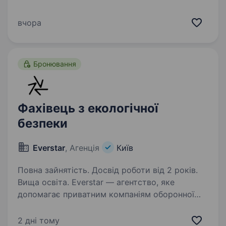
яка динамічно розвивається та допомагає
бізнесу забезпечувати стабільну роботу
вчора
завдяки сучасним рішенням у сфері
безперебійного електроживлення. Ми активно
розширюємо свою присутність…
Бронювання
Фахівець з екологічної
безпеки
Everstar
, Агенція
Київ
Повна зайнятість. Досвід роботи від 2 років.
Вища освіта. Everstar — агентство, яке
допомагає приватним компаніям оборонної
галузі знаходити талановитих фахівців
та посилювати технологічну спроможність
2 дні тому