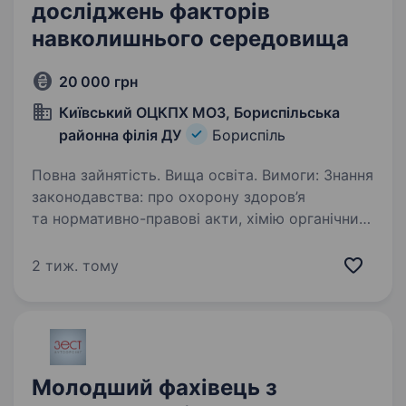
досліджень факторів
навколишнього середовища
20 000 грн
Київський ОЦКПХ МОЗ, Бориспільська
районна філія ДУ
Бориспіль
Повна зайнятість. Вища освіта. Вимоги: Знання
законодавства: про охорону здоров’я
та нормативно-правові акти, хімію органічних
та неорганічних сполук і речовин, біохімію;
характеристику хімічних речовин, механізм дії
2 тиж. тому
токсичних речовин на здоров’я…
Молодший фахівець з