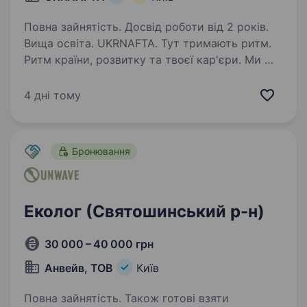
Повна зайнятість. Досвід роботи від 2 років.
Вища освіта. UKRNAFTA. Тут тримають ритм.
Ритм країни, розвитку та твоєї кар'єри. Ми —
найбільша нафтовидобувна компанія України.
Сьогодні це 2 000+ свердловин, майже 700
4 дні тому
сучасних автозаправних комплексів
та команда з 20 000+…
Бронювання
Еколог (Святошинський р-н)
30 000 – 40 000 грн
Анвейв, ТОВ
Київ
Повна зайнятість. Також готові взяти