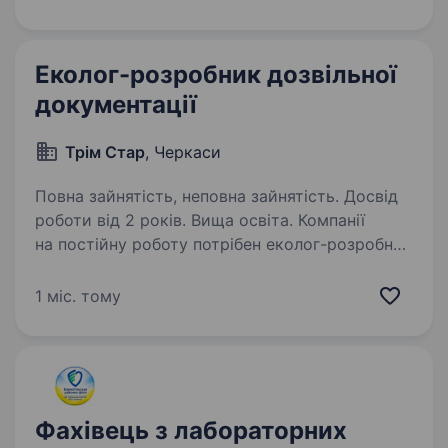
спеціальності (геолог, гідролог, хімік,…
Еколог-розробник дозвільної
документації
Трім Стар
, Черкаси
Повна зайнятість, неповна зайнятість. Досвід
роботи від 2 років. Вища освіта. Компанії
на постійну роботу потрібен еколог-розробник
екологічної дозвільної документації, проектів:
ОВНС; ОВД, СЕО, СЗЗ інвентаризація джерел
1 міс. тому
викидів забруднюючих речовин у повітря,
розробка документів, у яких…
Фахівець з лабораторних