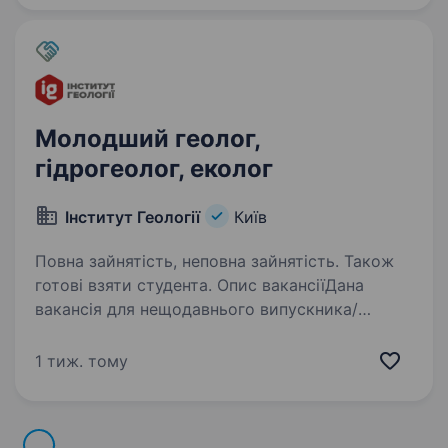
компанія шукає Інженер з охорони…
Молодший геолог,
гідрогеолог, еколог
Інститут Геології
Київ
Повна зайнятість, неповна зайнятість. Також
готові взяти студента. Опис вакансіїДана
вакансія для нещодавнього випускника/
випускниці чи студента по напряму геології
чи дотичних спеціальностей У зв’язку
1 тиж. тому
з постійним ростом компанії ми шукаємо
фахівця на початку власного професійного…