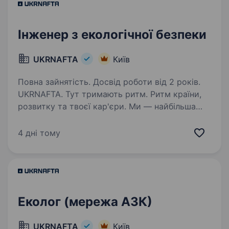
Інженер з екологічної безпеки
UKRNAFTA
Київ
Повна зайнятість. Досвід роботи від 2 років.
UKRNAFTA. Тут тримають ритм. Ритм країни,
розвитку та твоєї кар'єри. Ми — найбільша
нафтовидобувна компанія України. Сьогодні
це 2 000+ свердловин, майже 700 сучасних
4 дні тому
автозаправних комплексів та команда з 20
000+…
Еколог (мережа АЗК)
UKRNAFTA
Київ