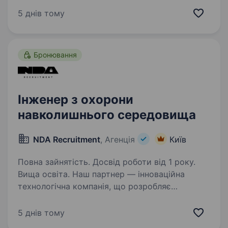
покрівельних та фасадних матеріалів і працює
5 днів тому
за європейськими стандартами світової
корпорації…
Бронювання
Інженер з охорони
навколишнього середовища
NDA Recruitment
, Агенція
Київ
Повна зайнятість. Досвід роботи від 1 року.
Вища освіта. Наш партнер — інноваційна
технологічна компанія, що розробляє
та впроваджує передові інженерні рішення для
спеціалізованих і високотехнологічних
5 днів тому
застосувань. У зв’язку з розширенням