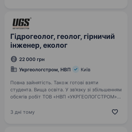
України. Наш клієнт — українська компанія,
що спеціалізується на розробці…
Гідрогеолог, геолог, гірничий
інженер, еколог
22 000 грн
Укргеологстром, НВП
Київ
Повна зайнятість. Також готові взяти
студента. Вища освіта. У зв’язку зі збільшенням
обсягів робіт ТОВ «НВП «УКРГЕОЛОГСТРОМ»
шукає геолога, гідрогеолога, еколога.
Перевага надається випускникам або
3 дні тому
студентам останніх курсів профільної
спеціальності. Що ми пропонуємо: Офіційне…