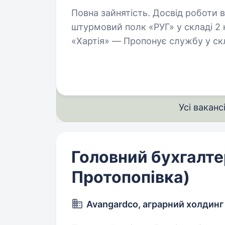
Повна зайнятість. Досвід роботи від 2 ро
штурмовий полк «РУГ» у складі 2 к
«Хартія» — Пропонує службу у скл
військового підрозділу з якісним
Усі ваканс
Головний бухгалтер
Протопопівка)
Avangardco, аграрний холдинг