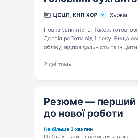
ЦСЦП, КНП ХОР
Харків
Повна зайнятість. Також готові вз
Досвід роботи від 1 року. Вища освіта. Вимоги:знання бухгалт
обліку, відповідальність та ініціа
Графік 08:00 до 16:30 понеділок — пʼятниця. Обов’язки: 
бухгалтер
2 дні тому
Резюме — перший
до нової роботи
Не більше 3 хвилин
Щоб створити та розмістити ваше