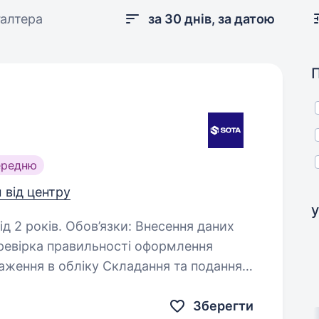
галтера
за 30 днів, за датою
ередню
м від центру
у
и: Внесення даних
ку Складання та подання
і (ДПС, статистика)…
Зберегти