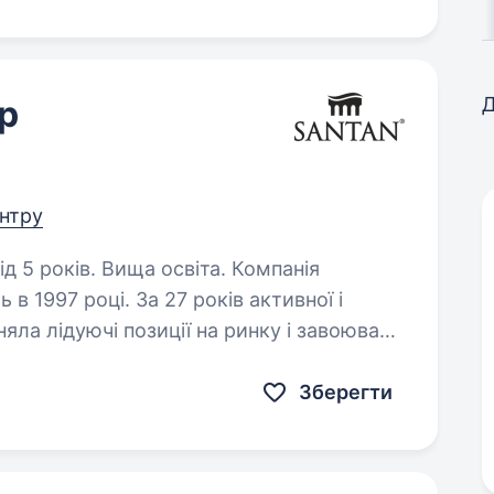
р
Д
ентру
оків. Вища освіта. Компанія
в 1997 році. За 27 років активної і
яла лідуючі позиції на ринку і завоювала
в. Сантехніка, опалення, комплектуючі…
Зберегти