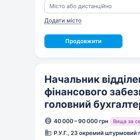
Додати місто
Продовжити
Начальник відділе
фінансового забез
головний бухгалте
40 000 – 90 000 грн
Вища за с
Р.У.Г., 23 окремий штурмовий 