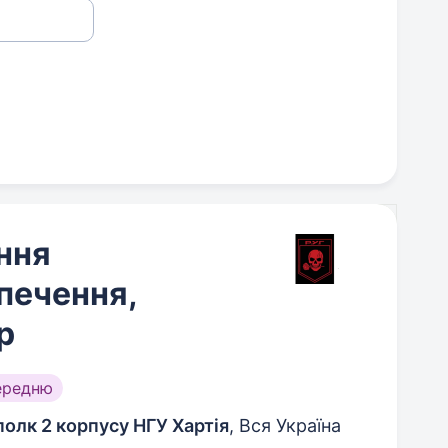
ння
печення,
р
ередню
полк 2 корпусу НГУ Хартія
, Вся Україна