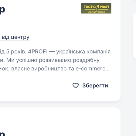
р
 від центру
раїнська компанія
ти. Ми успішно розвиваємо роздрібну
мок, власне виробництво та e-commerce.
апрошуємо до своєї…
Зберегти
р