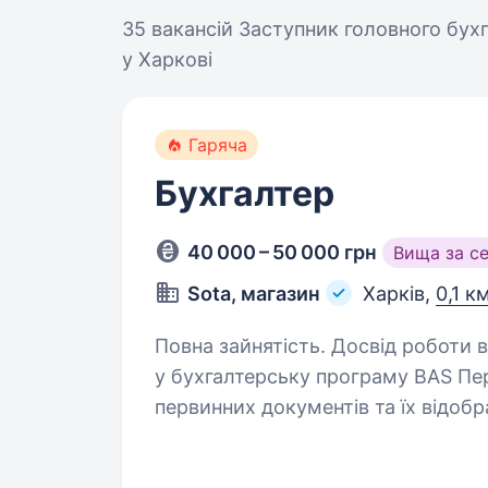
35 вакансій
Заступник головного бух
у Харкові
Гаряча
Бухгалтер
40 000 – 50 000 грн
Вища за с
Sota, магазин
Харків,
0,1 к
Повна зайнятість. Досвід роботи від 2 років. Обов’язк
у бухгалтерську програму BAS Перевірка правильності оформлення
первинних документів та їх відображення в облі
фінансової та податкової звітност