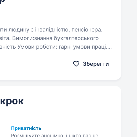
яти людину з інвалідністю, пенсіонера.
ерського
тивність Умови роботи: гарні умови праці.
потрібен головний
Зберегти
 крок
Приватність
Розміщуйте анонімно, і ніхто вас не