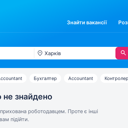
Знайти
вакансії
Роз
Accountant
Бухгалтер
Accountant
Контроле
ю не знайдено
 прихована роботодавцем. Проте є інші
вам підійти.