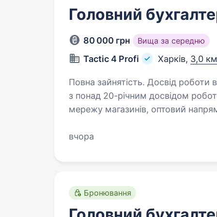
Головний бухгалте
80 000 грн
Вища за середню
Tactic 4 Profi
Харків,
3,0 км
Повна зайнятість. Досвід роботи від 5 років. 4PROFI — ук
з понад 20-річним досвідом робо
мережу магазинів, оптовий напря
У зв’язку з розвитком компанії з
вчора
Бронювання
Головний бухгалте