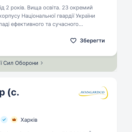
ків. Вища освіта. 23 окремий
орпусу Національної гвардії України
аді ефективного та сучасного
 навчанням, підготовкою, та можливістю…
Зберегти
ії Сил
Оборони
 (с.
Харків