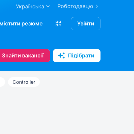
Роботодавцю
Українська
містити
резюме
Увійти
Знайти вакансії
Підібрати
р
Controller