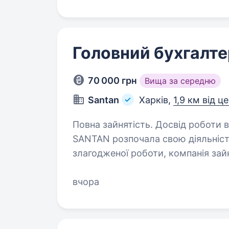
Головний бухгалте
70 000 грн
Вища за середню
Santan
Харків,
1,9 км від ц
Повна зайнятість. Досвід роботи від 5 р
SANTAN розпочала свою діяльність 
злагодженої роботи, компанія зайн
визнання клієнтів і постачальникі
вчора