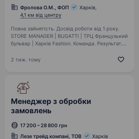
Фролова О.М., ФОП
Харків,
4,1 км від центру
Повна зайнятість. Досвід роботи від 1 року.
STORE MANAGER | BUGATTI | ТРЦ Французький
бульвар | Харків Fashion. Команда. Результат.
Ми шукаємо сильного керівника, який вміє
не просто управляти магазином, а створювати
2 тиж. тому
атмосферу сервісу, стилю та продажів.…
Менеджер з обробки
замовлень
17 200 – 28 800 грн
Лезе трейд компані, ТОВ
Харків