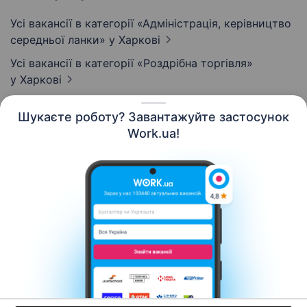
Усі вакансії в категорії «Адмiнiстрацiя, керівництво
середньої ланки»
у Харкові
Усі вакансії в категорії «Роздрібна торгівля»
у Харкові
Шукаєте роботу? Завантажуйте застосунок
Work.ua!
Українська
Ресурси
Контакти
Про нас
Кар’єра
Новини Work.ua
Допомога
Умови використання