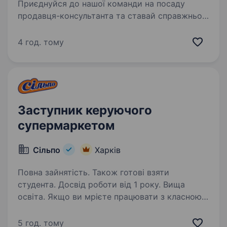
Приєднуйся до нашої команди на посаду
продавця-консультанта та ставай справжньою
Famo-girl! FAMO [est. 2013] — це простір,
де українська мода стає реальністю.
4 год. тому
Ми пройшли шлях від великої ідеї до потужної
мережі…
Заступник керуючого
супермаркетом
Сільпо
Харків
Повна зайнятість. Також готові взяти
студента. Досвід роботи від 1 року. Вища
освіта. Якщо ви мрієте працювати з класною
командою, змінювати ритейл і зростати разом
із найкращими — ця вакансія для вас! Кого
5 год. тому