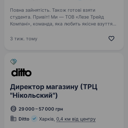
Повна зайнятість. Також готові взяти
студента. Привіт! Ми — ТОВ «Лезе Трейд
Компані», команда, яка любить якісне взуття
та стильні шкіряні вироби. Наша мета —
зробити вибір комфортного та модного взуття
3 тиж. тому
доступним для кожного, незалежно від віку
чи бюджету. Якщо…
Директор магазину (ТРЦ
"Нікольский")
29 000 – 57 000 грн
Ditto
Харків,
0,4 км від центру