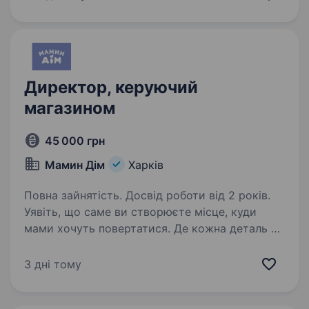
ми шукаємо Лідера з бажанням керувати
великою командою в ритейлі Людину, яка
розуміє операційні…
Директор, керуючий
магазином
45 000 грн
Мамин Дім
Харків
Повна зайнятість. Досвід роботи від 2 років.
Уявіть, що саме ви створюєте місце, куди
мами хочуть повертатися. Де кожна деталь —
від сервісу до атмосфери — продумана
з турботою. Де команда працює як єдине ціле,
3 дні тому
а клієнти відчувають увагу, комфорт і довіру…