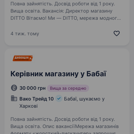
Повна зайнятість. Досвід роботи від 1 року.
Вища освіта. Вакансія: Директор магазину
DITTO Вітаємо! Ми — DITTO, мережа модного
брендового взуття, яка працює у великих
торгових центрах Києва та Харкова.
4 тиж. тому
Ми любимо те, що робимо, і пишаємося
нашою дружньою командою, яка…
Керівник магазину у Бабаї
30 000 грн
Вища за середню
Вако Трейд 10
Бабаї, шукаємо у
Харкові
Повна зайнятість. Досвід роботи від 1 року.
Вища освіта. Опис вакансіїМережа магазинів
формату «жорсткий-дискаунтер» запрошує