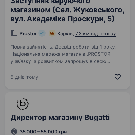
Заступник керуючого
магазином (Сел. Жуковського,
вул. Академіка Проскури, 5)
Prostor
Харків,
7,3 км від центру
Повна зайнятість. Досвід роботи від 1 року.
Національна мережа магазинів .PROSTOR
у зв’язку із розвитком запрошує в свою
команду Заступника керуючого магазином у
м. Харків (сел. Жуковського, вул. Ак. Проскури
5 днів тому
5) Вимоги: досвід роботи на аналогічній
посаді…
Директор магазину Bugatti
35 000 – 55 000 грн