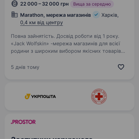
22 000 – 32 000 грн
Вища за середню
Marathon, мережа магазинів
Харків,
0,4 км від центру
Повна зайнятість. Досвід роботи від 1 року.
«Jack Wolfskin» -мережа магазинів для всієї
родини з широким вибором якісних товарів
для активного відпочинку. Офіційним
дистриб’ютором цього бренду в Україні є
5 днів тому
торгова мережа «Marathon». Шукаємо
адміністратора…