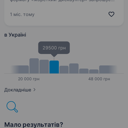
на роботу Керівника магазину в село Бабаї
Вимоги: Досвід у сфері роздрібної торгівлі
1 міс. тому
Навички ефективного управління персоналом
Досвіду роботи…
в Україні
29500 грн
20 000 грн
48 000 грн
Докладніше
Мало результатів?