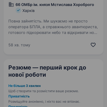
66 ОМБр ім. князя Мстислава Хороброго
Харків
Повна зайнятість. Ми шукаємо не просто
оператора БПЛА, а справжнього авантюриста,
готового підкорювати небо та відкривати нові
горизонти, щоб підвищувати нашу
ефективність у польових умовах. Ви будете
58 хв. тому
частиною команди, яка використовує…
Резюме — перший крок
до
нової роботи
Не більше 3 хвилин
Щоб створити та розмістити ваше
резюме.
Приватність
Розміщуйте анонімно, і ніхто вас не впізнає.
Прозорість