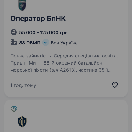
Оператор БпНК
55 000 – 125 000 грн
88 ОБМП
Вся Україна
Повна зайнятість. Середня спеціальна освіта.
Привіт! Ми — 88-й окремий батальйон
морської піхоти (в/ч А2613), частина 35-ї
окремої бригади морської піхоти ВМС
Збройних сил України. Наш девіз — «Ми там,
1 год. тому
де потрібні!» — і ми шукаємо операторів
безпілотних наземних…