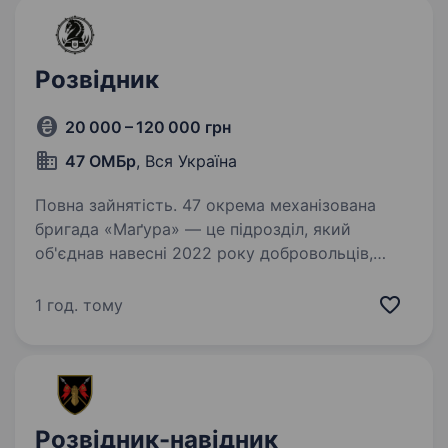
Розвідник
20 000 – 120 000 грн
47 ОМБр
, Вся Україна
Повна зайнятість. 47 окрема механізована
бригада «Маґура» — це підрозділ, який
об'єднав навесні 2022 року добровольців,
що не могли стояти осторонь, коли ворог
прийшов на нашу землю. З того часу
1 год. тому
ми боремось за свободу України
та повернення…
Розвідник-навідник