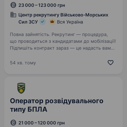
23 000 – 123 000 грн
Центр рекрутингу Військово-Морських
Сил ЗСУ
Вся Україна
Повна зайнятість. Рекрутинг — процедура,
що проводиться з кандидатами до мобілізації!
Підпишіть контракт зараз — це надасть вам
можливість обрати місце служби та отримати
всі соціальні гарантії вчасно. Основна
54 хв. тому
інформація:Заробітна…
Оператор розвідувального
типу БПЛА
21 000 – 120 000 грн