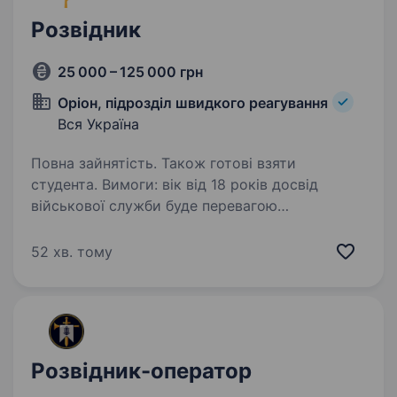
Розвідник
25 000 – 125 000 грн
Оріон, підрозділ швидкого реагування
Вся Україна
Повна зайнятість. Також готові взяти
студента. Вимоги: вік від 18 років досвід
військової служби буде перевагою
придатність до військової служби хороша
фізична форма високий рівень мотивації
52 хв. тому
Умови роботи: мобілізація до кінця воєнного
стану або…
Розвідник-оператор