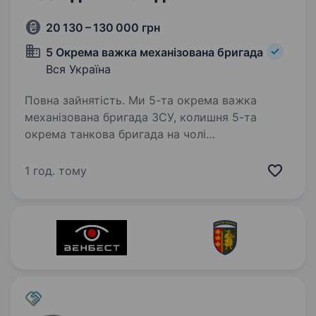
20 130 – 130 000 грн
5 Окрема важка механізована бригада
Вся Україна
Повна зайнятість. Ми 5-та окрема важка
механізована бригада ЗСУ, колишня 5-та
окрема танкова бригада на чолі
з командиром, який здобув особливе визнання
в битві за Бахмут, коли його підрозділ
1 год. тому
утримував стратегічно важливі позиції…