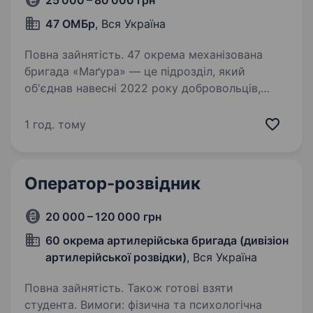
25 000 – 80 000 грн
47 ОМБр
, Вся Україна
Повна зайнятість. 47 окрема механізована
бригада «Маґура» — це підрозділ, який
об'єднав навесні 2022 року добровольців,
що не могли стояти осторонь, коли ворог
прийшов на нашу землю. З того часу
1 год. тому
ми боремось за свободу України
та повернення…
Оператор-розвідник
20 000 – 120 000 грн
60 окрема артилерійська бригада (дивізіон
артилерійської розвідки)
, Вся Україна
Повна зайнятість. Також готові взяти
студента. Вимоги: фізична та психологічна