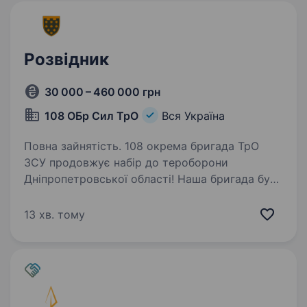
Розвідник
30 000 – 460 000 грн
108 ОБр Сил ТрО
Вся Україна
Повна зайнятість. 108 окрема бригада ТрО
ЗСУ продовжує набір до тероборони
Дніпропетровської області! Наша бригада була
створена у 2018 році та наразі займає
достойне місце в системі територіальної
13 хв. тому
оборони Збройних Сил України у складі…