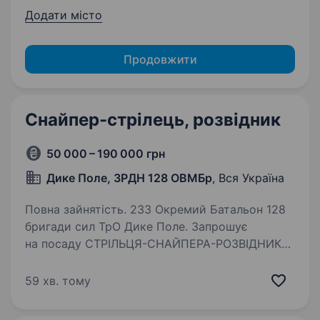
Додати місто
Продовжити
Снайпер-стрілець, розвідник
50 000 – 190 000 грн
Дике Поле, ЗРДН 128 ОВМБр
, Вся Україна
Повна зайнятість. 233 Окремий Батальон 128
бригади сил ТрО Дике Поле. Запрошує
на посаду СТРІЛЬЦЯ-СНАЙПЕРА-РОЗВІДНИКА
Хлопців, яки мають бойовий досвід
та служили у 2014−2024 роках, при бажанні,
59 хв. тому
можемо брати на пряму в частину минаючи…