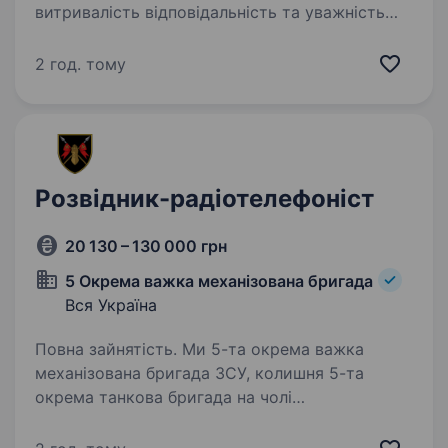
витривалість відповідальність та уважність
вміння працювати в команді, дотримуватися
субординації та військової дисципліни
2 год. тому
сфокусованість і прийняття зважених рішень
у стресових…
Розвідник-радіотелефоніст
20 130 – 130 000 грн
5 Окрема важка механізована бригада
Вся Україна
Повна зайнятість. Ми 5-та окрема важка
механізована бригада ЗСУ, колишня 5-та
окрема танкова бригада на чолі
з командиром, який здобув особливе визнання
в битві за Бахмут, коли його підрозділ