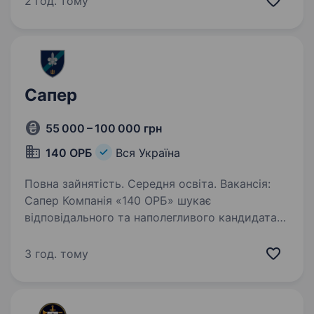
2 год. тому
утримував стратегічно важливі позиції…
Сапер
55 000 – 100 000 грн
140 ОРБ
Вся Україна
Повна зайнятість. Середня освіта. Вакансія:
Сапер Компанія «140 ОРБ» шукає
відповідального та наполегливого кандидата
на посаду сапера. Робота віддалена, тому вам
не потрібно буде знаходитися в зоні бойових
3 год. тому
дій. Ми готові взяти на роботу кандидатів…