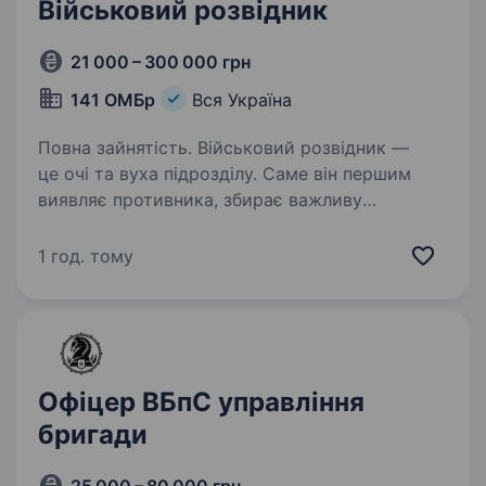
Військовий розвідник
21 000 – 300 000 грн
141 ОМБр
Вся Україна
Повна зайнятість. Військовий розвідник —
це очі та вуха підрозділу. Саме він першим
виявляє противника, збирає важливу
інформацію, передає координати
та допомагає командуванню приймати
1 год. тому
правильні рішення. Якщо ти уважний,
витривалий,…
Офіцер ВБпС управління
бригади