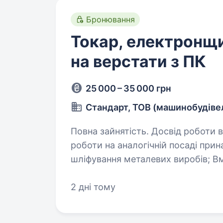
Бронювання
Токар, електронщ
на верстати з ПК
25 000 – 35 000 грн
Стандарт, ТОВ (машинобудіве
Повна зайнятість. Досвід роботи від 1 року. Необхідний
роботи на аналогічній посаді принаймні 1 рік; Знання тех
шліфування металевих виробів; Вміння працювати з різними типами
шліфувального облад
2 дні тому