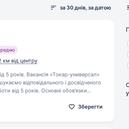
за 30 днів, за датою
ередню
2 км від центру
«Токар-универсал»
укаємо відповідального і досвідченого
ти від 5 років. Основні обов’язки
у
у з токарним верстатом…
Зберегти