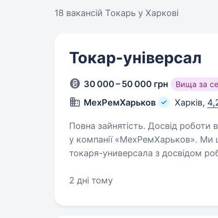
18 вакансій
Токарь у Харкові
Токар-універсал
30 000 – 50 000 грн
Вища за с
МехРемХарьков
Харків,
4,
Повна зайнятість. Досвід роботи від 5 років. Вакансія 
у компанії «МехРемХарьков». Ми ш
токаря-универсала з досвідом робо
включають в себе робот
2 дні тому