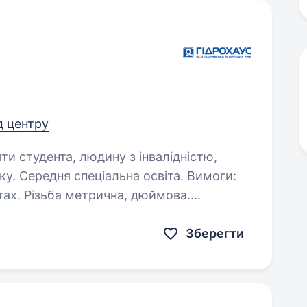
д центру
яти студента, людину з інвалідністю,
Середня спеціальна освіта. Вимоги:
юймова.
дливих звичок. Умови роботи:
ть днів у тиждень. Обов’язки:…
Зберегти