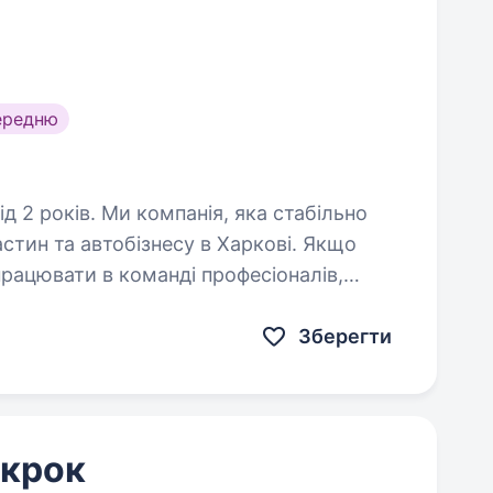
ередню
ія, яка стабільно
стин та автобізнесу в Харкові. Якщо
працювати в команді професіоналів,
зерувальника. Тут…
Зберегти
 крок