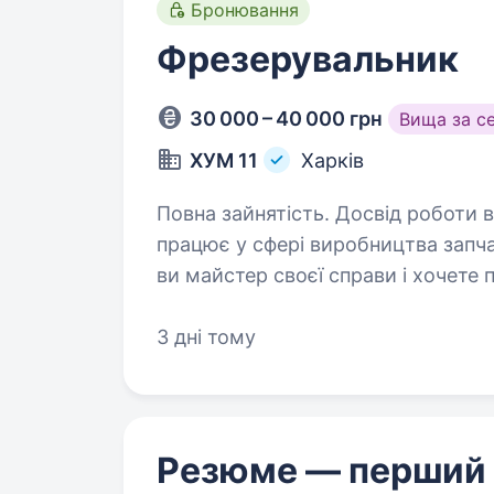
Бронювання
Фрезерувальник
30 000 – 40 000 грн
Вища за с
ХУМ 11
Харків
Повна зайнятість. Досвід роботи від 2 років. Ми компан
працює у сфері виробництва запча
ви майстер своєї справи і хочете 
ми запрошуємо вас на посаду фре
3 дні тому
Резюме — перший