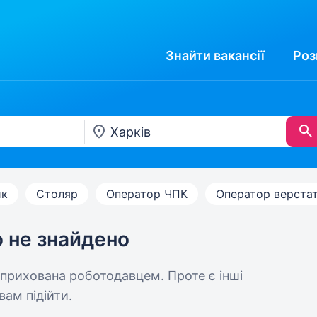
Знайти
вакансії
Роз
ик
Столяр
Оператор ЧПК
Оператор верста
ю не знайдено
 прихована роботодавцем. Проте є інші
вам підійти.