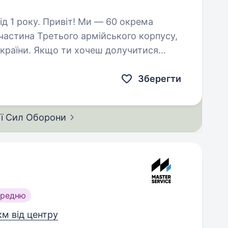
 Ми — 60 окрема
 частина Третього армійського корпусу,
ї країни. Якщо ти хочеш долучитися
ів і водночас внести…
Зберегти
ії Сил
Оборони
ередню
км від центру