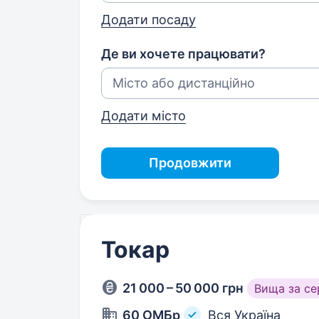
Додати посаду
Де ви хочете працювати?
Додати місто
Продовжити
Токар
21 000 – 50 000 грн
Вища за с
60 ОМБр
Вся Україна