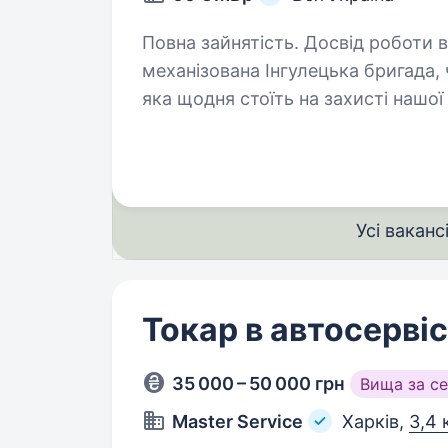
Повна зайнятість. Досвід роботи від 1 року. Привіт!
механізована Інгулецька бригада,
яка щодня стоїть на захисті нашо
до команди справжніх професіонал
Усі ваканс
Токар в автосервіс
35 000 – 50 000 грн
Вища за с
Master Service
Харків,
3,4 