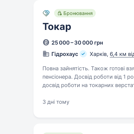
Бронювання
Токар
25 000 – 30 000 грн
Гідрохаус
Харків,
6,4 км ві
Повна зайнятість. Також готові вз
пенсіонера. Досвід роботи від 1 року. 
досвід роботи на токарних верстатах. Різьба метрична, д
Відповідальність, пунктуальність, без шкі
графік роботи з 9.00 до 18.00, п’я
3 дні тому