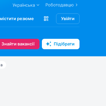
Роботодавцю
Українська
містити
резюме
Увійти
Знайти вакансії
Підібрати
та