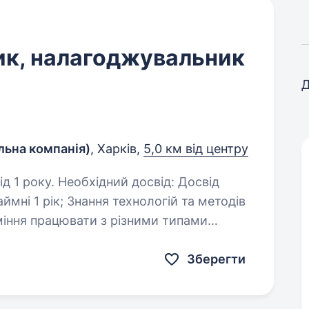
ик, налагоджувальник
Д
льна компанія)
, Харків,
5,0 км від центру
 досвід: Досвід
нологій та методів
нання; Уважність…
Зберегти