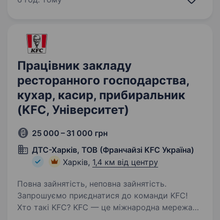
та передбачуваний дохід. Оплата:від 13 200
грн (без вміння прибирати) до 27 300…
Працівник закладу
ресторанного господарства,
кухар, касир, прибиральник
(KFC, Університет)
25 000 – 31 000 грн
ДТС-Харків, ТОВ (Франчайзі KFC Україна)
Харків,
1,4 км від центру
Повна зайнятість, неповна зайнятість.
Запрошуємо приєднатися до команди KFC!
Хто такі KFC? KFC — це міжнародна мережа
ресторанів швидкого харчування, яка