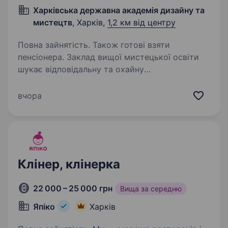
Харківська державна академія дизайну та
мистецтв
, Харків,
1,2 км від центру
Повна зайнятість. Також готові взяти
пенсіонера. Заклад вищої мистецької освіти
шукає відповідальну та охайну
прибиральницю для підтримання чистоти
в приміщеннях. Вимоги: Акуратність та
вчора
відповідальність Пунктуальність Бажання
працювати Досвід роботи буде…
Клінер, клінерка
22 000 – 25 000 грн
Вища за середню
Япіко
Харків