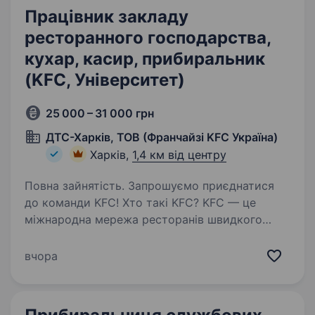
Працівник закладу
ресторанного господарства,
кухар, касир, прибиральник
(KFC, Університет)
25 000 – 31 000 грн
ДТС-Харків, ТОВ (Франчайзі KFC Україна)
Харків,
1,4 км від центру
Повна зайнятість. Запрошуємо приєднатися
до команди KFC! Хто такі KFC? KFC — це
міжнародна мережа ресторанів швидкого
харчування, яка спеціалізується на стравах із
курки за фірмовим рецептом. В Україні бренд
вчора
активно зростає під управлінням…