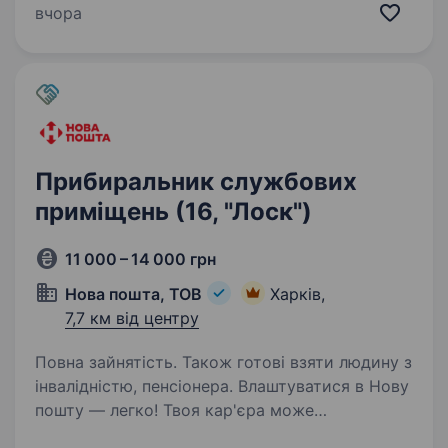
з першого дня; не затримуємо зарплату;
вчора
оплачуємо відпустку (24 дні в рік) та
лікарняний; забезпечуємо безкоштовне
медичне страхування…
Прибиральник службових
приміщень (16, "Лоск")
11 000 – 14 000 грн
Нова пошта, ТОВ
Харків,
7,7 км від центру
Повна зайнятість. Також готові взяти людину з
інвалідністю, пенсіонера. Влаштуватися в Нову
пошту — легко! Твоя кар'єра може
розпочатися вже цього тижня. Саме зараз