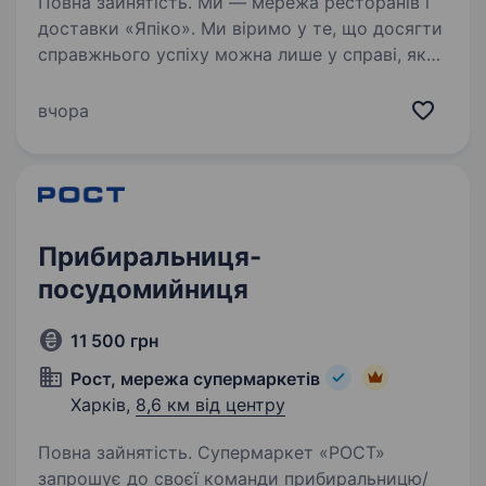
Повна зайнятість. Ми — ме­ре­жа ре­сто­ра­нів і
до­став­ки «Я­пі­ко». Ми ві­ри­мо у те, що до­сяг­ти
справ­жньо­го успі­ху мо­жна лише у спра­ві, яку
ти лю­биш. Тож щоб ра­зом до­ся­га­ти ве­ли­ких
ре­зуль­та­тів, шу­ка­є­мо у нашу…
вчора
Прибиральниця-
посудомийниця
11 500 грн
Рост, мережа супермаркетів
Харків,
8,6 км від центру
Повна зайнятість. Супермаркет «РОСТ»
запрошує до своєї команди прибиральницю/