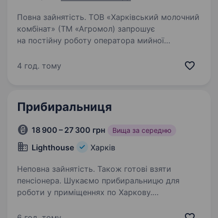
Повна зайнятість. ТОВ «Харківський молочний
комбінат» (ТМ «Агромол) запрошує
на постійну роботу оператора мийної
установки. Вимоги: готовність навчатися новій
професії, інтенсивно ти сумлінно працювати,
4 год. тому
дисциплінованість, охайність,…
Прибиральниця
18 900 – 27 300 грн
Вища за середню
Lighthouse
Харків
Неповна зайнятість. Також готові взяти
пенсіонера. Шукаємо прибиральницю для
роботи у приміщеннях по Харкову.
Розширюємо команду та запрошуємо
відповідальну людину, яка хоче стабільний
6 год. тому