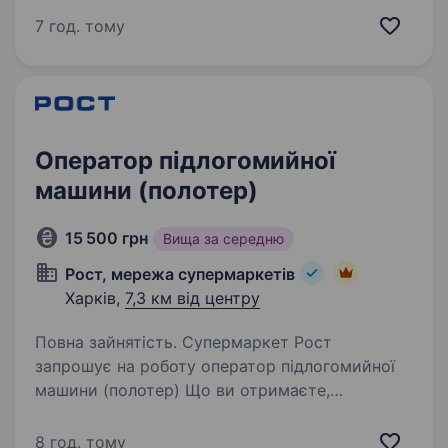
спеціалізується на стравах із курки за
7 год. тому
фірмовим рецептом. В Україні бренд активно
зростає під управлінням…
Оператор підлогомийної
машини (полотер)
15 500 грн
Вища за середню
Рост, мережа супермаркетів
Харків,
7,3 км від центру
Повна зайнятість. Супермаркет Рост
запрошує на роботу оператор підлогомийної
машини (полотер) Що ви отримаєте,
працюючи в РОСТ? Графік роботи 3/3 з 7:00
до 21:00 Впевненість у завтрашньому дні
8 год. тому