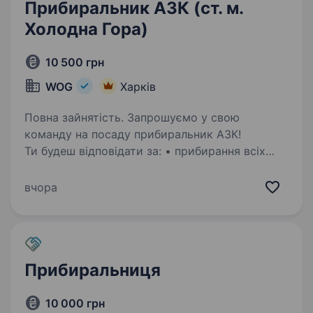
Прибиральник АЗК (ст. м.
Холодна Гора)
10 500 грн
WOG
Харків
Повна зайнятість. Запрошуємо у свою
команду на посаду прибиральник АЗК!
Ти будеш відповідати за: • прибирання всіх
приміщень АЗК згідно вимог та стандартів
компанії WOG (торговий зал, санвузол, касова
вчора
зона, кухонні приміщення,…
Прибиральниця
10 000 грн