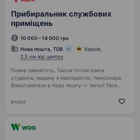
Прибиральник службових
приміщень
10 000 – 14 000 грн
Нова пошта, ТОВ
Харків,
2,5 км від центру
Повна зайнятість. Також готові взяти
студента, людину з інвалідністю, пенсіонера.
Влаштуватися в Нову пошту — легко! Твоя
кар'єра може розпочатися вже цього тижня.
Саме зараз ми в пошуку прибиральника
вчора
службових приміщень. Ти шукаєш?
Ми гарантуємо: Білу заробітну плату,
що виплачується двічі…