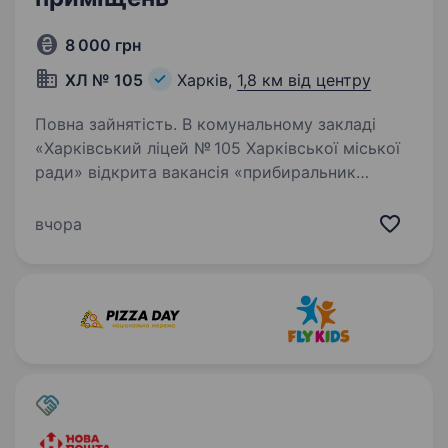
8 000 грн
ХЛ № 105
Харків,
1,8 км від центру
Повна зайнятість. В комунальному закладі
«Харківський ліцей № 105 Харківської міської
ради» відкрита вакансія «прибиральник
службових приміщень». Умови роботи:
офіційне працевлаштування; робочий день: І
вчора
зміна — з 7.00 до 13.00…