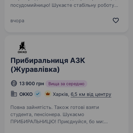
посудомийницю! Шукаєте стабільну роботу
з офіційним працевлаштуванням? Тоді
приєднуйтеся до нашої команди!
вчора
Що ми пропонуємо: Зручний графік роботи:
3/3…
Прибиральниця АЗК
(Журавлівка)
13 900 грн
Вища за середню
OKKO
Харків,
6,5 км від центру
Повна зайнятість. Також готові взяти
студента, пенсіонера. Шукаємо
ПРИБИРАЛЬНИЦЮ! Приєднуйся, бо ми:
офіційно і швидко приймаємо на роботу