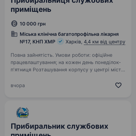
Прибиральниця службових
приміщень
10 000 грн
Міська клінічна багатопрофільна лікарня
№17, КНП ХМР
Харків,
4,4 км від центру
Повна зайнятість. Умови роботи: офіційне
працевлаштування; на кожен день понеділок-
п'ятниця Розташування корпусу у центрі міста
(вул. Юлія Чигирина 7)
вчора
Прибиральник службових
приміщень