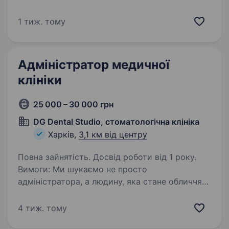
Обов’язки: Організація прийому, ведення
електронної черги та запис на консультації
1 тиж. тому
до спеціалістів. Оформлення медичних…
Адміністратор медичної
клініки
25 000 – 30 000 грн
DG Dental Studio, стоматологічна клініка
Харків,
3,1 км від центру
Повна зайнятість. Досвід роботи від 1 року.
Вимоги: Ми шукаємо не просто
адміністратора, а людину, яка стане обличчям
нашої клініки. Якщо ви активні, відповідальні,
швидко навчаєтесь, любите порядок,
4 тиж. тому
спілкування з людьми та вмієте працювати