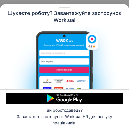
Шукаєте роботу? Завантажуйте застосунок
Work.ua!
Українська
Ресурси
Контакти
Про нас
Кар’єра
Новини Work.ua
Допомога
Умови використання
Роботодавцю
Ви роботодавець?
© 2006–2026 Work.ua. Сервіс пошуку роботи №1 в
Завантажте застосунок Work.ua: HR
для пошуку
Україні.
працівників.