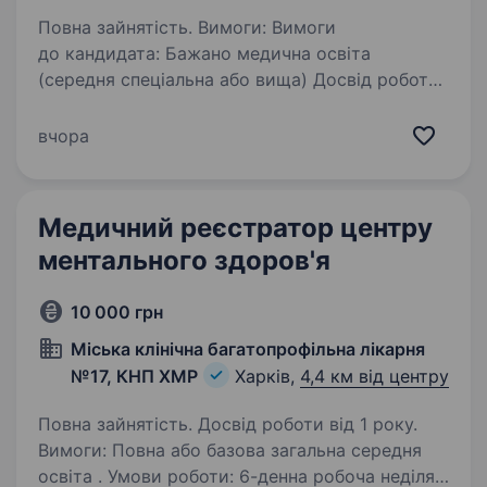
Повна зайнятість. Вимоги: Вимоги
до кандидата: Бажано медична освіта
(середня спеціальна або вища) Досвід роботи
у медичній сфері буде перевагою Вміння
працювати з медичною документацією
вчора
Організованість, відповідальність…
Медичний реєстратор центру
ментального здоров'я
10 000 грн
Міська клінічна багатопрофільна лікарня
№17, КНП ХМР
Харків,
4,4 км від центру
Повна зайнятість. Досвід роботи від 1 року.
Вимоги: Повна або базова загальна середня
освіта . Умови роботи: 6-денна робоча неділя,