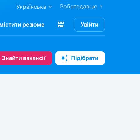
Роботодавцю
Українська
містити
резюме
Увійти
Знайти вакансії
Підібрати