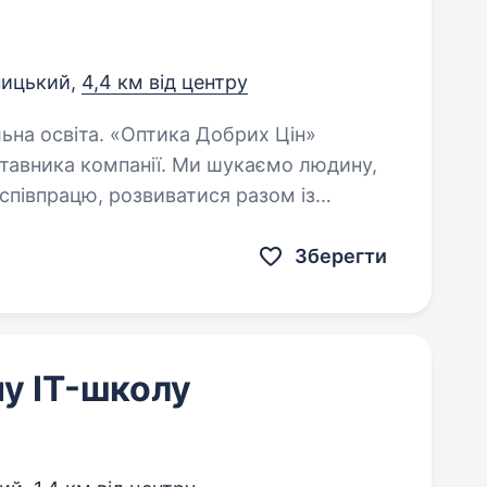
ицький,
4,4 км від центру
тика Добрих Цін»
тавника компанії. Ми шукаємо людину,
співпрацю, розвиватися разом із
ої команди. Ми пропонуємо: …
Зберегти
у IT-школу