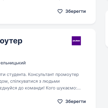
ero, Olivia Garden,…
Зберегти
оутер
ельницький
нсультант промоутер
дом, спілкуватися з людьми
риєднуйся до команди! Кого шукаємо:
вміють комунікувати, швидко навчаються…
Зберегти