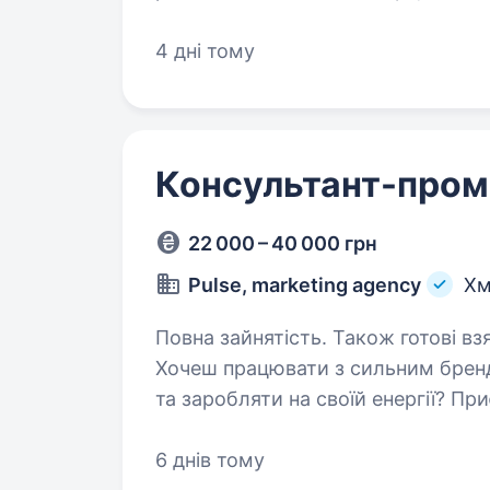
(Davines, Barba Italiana, GA.MA, Art
4 дні тому
Консультант-пром
22 000 – 40 000 грн
Pulse, marketing agency
Хм
Повна зайнятість. Також готові взяти студента. Ко
Хочеш працювати з сильним брен
та заробляти на своїй енергії? П
Активних дівчат та хлопців, які 
6 днів тому