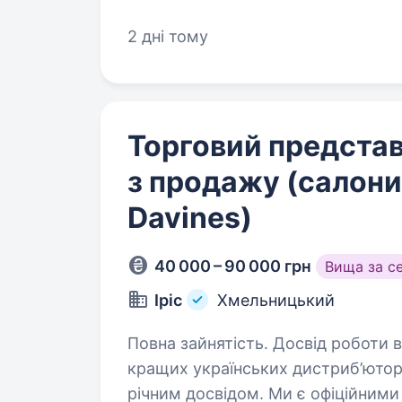
Ми працюємо на ринку України з 
міжнародні…
2 дні тому
Торговий предста
з продажу (салони
Davines)
40 000 – 90 000 грн
Вища за с
Іріс
Хмельницький
Повна зайнятість. Досвід роботи від 1 року. Компанія
кращих українських дистриб’юторс
річним досвідом. Ми є офіційними