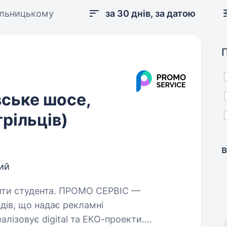
ельницькому
за 30 днів, за датою
ське шосе,
рільців)
в
ий
а. ПРОМО СЕРВІС —
дів, що надає рекламні
алізовує digital та ЕКО-проекти.