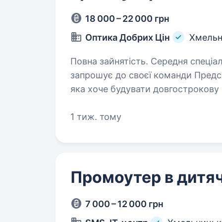
18 000 – 22 000 грн
Оптика Добрих Цін
Хмельн
Повна зайнятість. Середня спеціальна освіта. «Оп
запрошує до своєї команди Предс
яка хоче будувати довгострокову 
компанією та стати частиною наш
1 тиж. тому
Промоутер в дитяч
7 000 – 12 000 грн