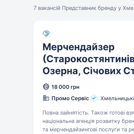
7 вакансій
Представник бренду у Хм
Мерчендайзер
(Старокостянтинів
Озерна, Січових Ст
18 000 грн
Промо Сервіс
Хмельницьк
Повна зайнятість. Також готові взяти студент
національна агенція розвитку брен
та мерчендайзингові послуги та ре