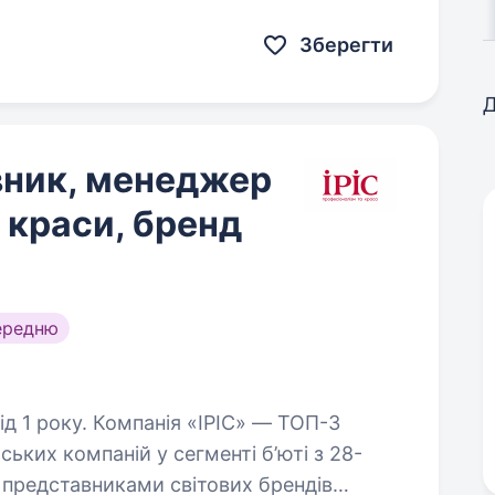
2009 року. Наші ключові замовники —
Зберегти
Д
вник, менеджер
 краси, бренд
ередню
 «ІРІС» — ТОП-3
ьких компаній у сегменті б’юті з 28-
 представниками світових брендів