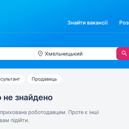
Знайти
вакансії
Роз
сультант
Продавець
ю не знайдено
 прихована роботодавцем. Проте є інші
вам підійти.