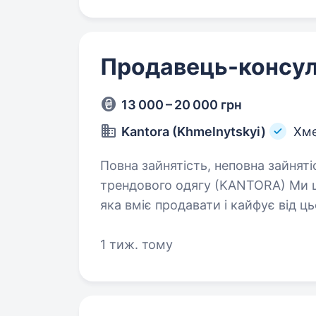
Продавець-консул
13 000 – 20 000 грн
Kantora (Khmelnytskyi)
Хм
Повна зайнятість, неповна зайнятість. Продавець-консультант у
трендового одягу (KANTORA) Ми ш
яка вміє продавати і кайфує від ц
не боїшся підходити до людей — 
1 тиж. тому