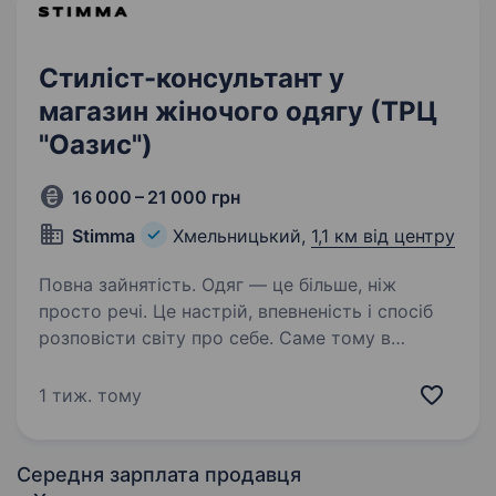
Стиліст-консультант у
магазин жіночого одягу (ТРЦ
"Оазис")
16 000 – 21 000 грн
Stimma
Хмельницький,
1,1 км від центру
Повна зайнятість. Одяг — це більше, ніж
просто речі. Це настрій, впевненість і спосіб
розповісти світу про себе. Саме тому в
STIMMA ми шукаємо не просто продавця,
а людину, яка вміє бачити більше, ніж просто
1 тиж. тому
одяг, якій цікаво працювати…
Середня зарплата продавця