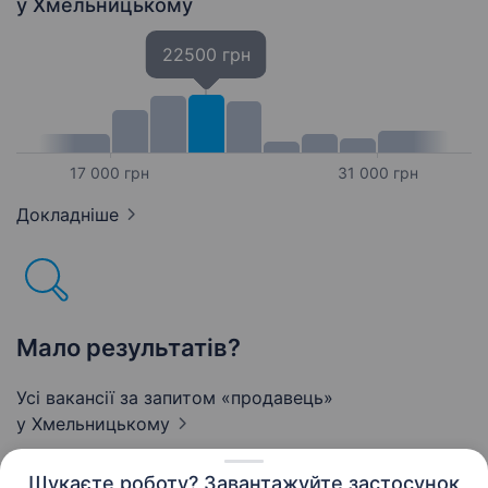
у Хмельницькому
22500 грн
17 000 грн
31 000 грн
Докладніше
Мало результатів?
Усі вакансії за запитом «продавець»
у Хмельницькому
Шукаєте роботу? Завантажуйте застосунок