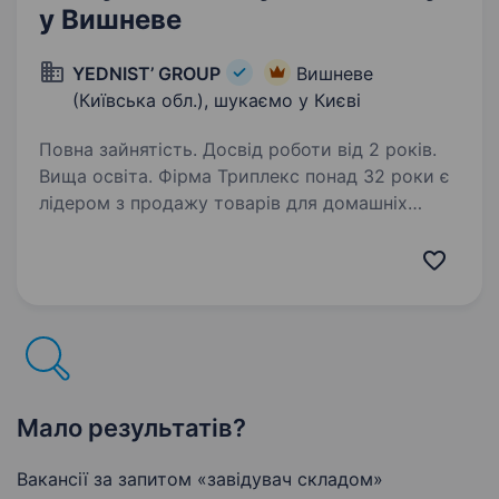
у Вишневе
YEDNIST’ GROUP
Вишневе
(Київська обл.), шукаємо у Києві
Повна зайнятість. Досвід роботи від 2 років.
Вища освіта. Фірма Триплекс понад 32 роки є
лідером з продажу товарів для домашніх
тварин та входить до складу торгово-
виробничої компанії YEDNIST' GROUP.
Ми амбітні та активно розвиваємось.
Запрошуємо приєднатися до нашої команди…
Мало результатів?
Вакансії за запитом «завідувач складом»