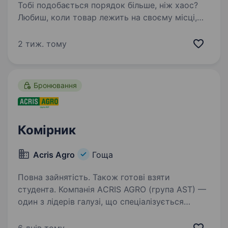
Тобі подобається порядок більше, ніж хаос?
Любиш, коли товар лежить на своєму місці,
документи сходяться, а склад працює
як годинник? Тоді ця вакансія може бути саме
2 тиж. тому
для тебе. КомпаніяMAKOSH шукає комірника
на склад…
Бронювання
Комірник
Aсris Agro
Гоща
Повна зайнятість. Також готові взяти
студента. Компанія AСRIS AGRO (група AST) —
один з лідерів галузі, що спеціалізується
на вирощуванні, переробці, продажу зернових
та бобових культур запрошує до своєї