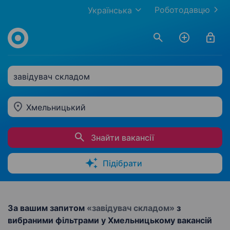
Роботодавцю
Українська
завідувач складом
Хмельницький
Знайти вакансії
Підібрати
За вашим запитом
«завідувач складом»
з
вибраними фільтрами у Хмельницькому вакансій