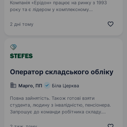
Компанія «Ерідон» працює на ринку з 1993
року та є лідером у комплексному
забезпеченні сільськогосподарських
підприємств України. Ми пропонуємо широкий
2 дні тому
асортимент продукції провідних світових
брендів: насіння польових…
Оператор складського обліку
Марго, ПП
Біла Церква
Повна зайнятість. Також готові взяти
студента, людину з інвалідністю, пенсіонера.
Запрошує до команди робітника складу.
Вимоги: приймання, розвантаження та
відвантаження товару; комплектація
2 тиж. тому