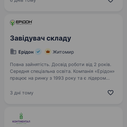
6 днів тому
команди Комірника в с.Франівка.
Ми пропонуємо: офіційне…
Завідувач складу
Ерідон
Житомир
Повна зайнятість. Досвід роботи від 2 років.
Середня спеціальна освіта. Компанія «Ерідон»
працює на ринку з 1993 року та є лідером
у комплексному забезпеченні
сільськогосподарських підприємств України.
3 дні тому
Ми пропонуємо широкий асортимент
продукції провідних світових брендів: насіння
польових…