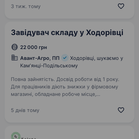
на роботу завідувача складу-магазину (він же
3 тиж. тому
продавець) у м. Дунаївці Обов’язки:…
Завідувач складу у Ходорівці
22 000 грн
Авант-Агро, ПП
Ходорівці, шукаємо у
Кам'янці-Подільському
Повна зайнятість. Досвід роботи від 1 року.
Для працівників діють знижки у фірмовому
магазині, обладнане робоче місце,
безкоштовний транспорт. Пропонуємо:
офіційне працевлаштування; гідну оплату
5 днів тому
праці; повний соц.пакет згідно КЗпПУ. Графік
роботи:…