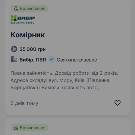
Бронювання
Комірник
25 000 грн
Вибір, ПВП
Святопетрівське
Повна зайнятість. Досвід роботи від 2 років.
Адреса складу: вул. Миру, Київ (Південна
Борщагівка) Вимоги: наявність авто,
посвідчення водія категорія В; фізична
витривалість; знання документообороту,
6 днів тому
складського обліку; вміння працювати зі
складською…
Бронювання