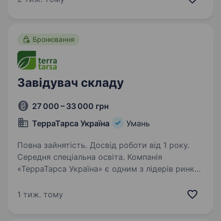
замовлень; розміщення продукції на складі;
підтримання порядку на робочому місці.
Умови роботи:…
Бронювання
Завідувач складу
27 000 – 33 000 грн
ТерраТарса Україна
Умань
Повна зайнятість. Досвід роботи від 1 року.
Середня спеціальна освіта. Компанія
«ТерраТарса Україна» є одним з лідерів ринку
мінеральних добрив та крапельного зрошення
України. Компанія стабільно розвивається
1 тиж. тому
з 2001 року та зараз має центральний офіс у
місті Одеса та виробничі потужності…