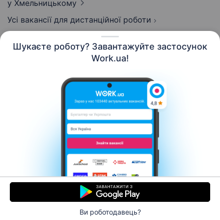
у Хмельницькому
Усі вакансії для дистанційної роботи
Шукаєте роботу? Завантажуйте застосунок
Work.ua!
Українська
Ресурси
Контакти
Про нас
Кар’єра
Новини Work.ua
Допомога
Умови використання
Роботодавцю
Ви роботодавець?
© 2006–2026 Work.ua. Сервіс пошуку роботи №1 в