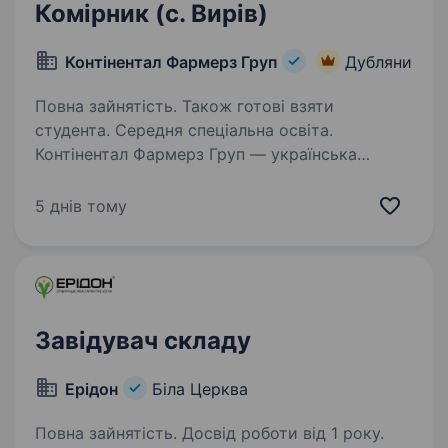
Комірник (с. Вирів)
Контінентал Фармерз Груп
Дубляни
Повна зайнятість. Також готові взяти
студента. Середня спеціальна освіта.
Контінентал Фармерз Груп — українська
компанія, лідер сільськогосподарської галузі!
Ми працюємо в Західноукраїнському регіоні,
5 днів тому
обробляючи 195 тис. га, та об'єднуємо у своїй
команді близько 2,5 тис. професіоналів…
Завідувач складу
Ерідон
Біла Церква
Повна зайнятість. Досвід роботи від 1 року.