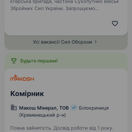
єгерська бригада, частина Сухопутних Військ
Збройних Сил України. Запрошуємо
приєднатися до нашої команди на посаду
Начальника складу — сержанта
з матеріального забезпечення. Це не просто…
Усі вакансії Сил
Оборони
Будьте першим!
Комірник
Макош Мінерал, ТОВ
Білокриниця
(Кременецький р-н)
Повна зайнятість. Досвід роботи від 1 року.