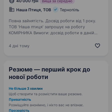
40 000 грн
Вища за середню
Наша Птиця, ТОВ
Тернопіль
Повна зайнятість. Досвід роботи від 1 року.
ТОВ 'Наша птиця' запрошує на роботу
КОМІРНИКА Вимоги: досвід роботи в даній
сфері вітається; чесність, організованість,
відповідальність, дисциплінованість.
4 дні тому
Обов’язки: збір замовлень на складі, їх
проведення…
Резюме — перший крок
до
нової роботи
Не більше 3 хвилин
Щоб створити та розмістити ваше
резюме.
Приватність
Розміщуйте анонімно, і ніхто вас не впізнає.
Прозорість