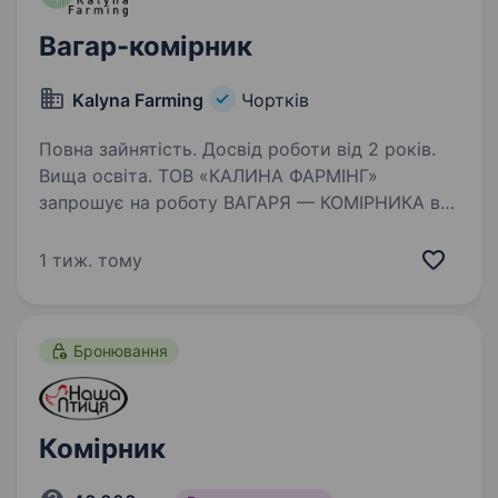
Вагар-комірник
Kalyna Farming
Чортків
Повна зайнятість. Досвід роботи від 2 років.
Вища освіта. ТОВ «КАЛИНА ФАРМІНГ»
запрошує на роботу ВАГАРЯ — КОМІРНИКА в
с. Біла. Основні обов`язки: зважування
продукції та вантажів на вагах різних типів;
1 тиж. тому
проводити зовнішній огляд вантажів на
цілісність, фіксація стану…
Бронювання
Комірник