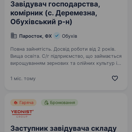
Завідувач господарства,
комірник (с. Деремезна,
Обухівський р-н)
Паросток, ФХ
Обухів
Повна зайнятість. Досвід роботи від 2 років.
Вища освіта. С/г підприємство, що займається
вирощуванням зернових та олійних культур із
застосуванням сучасних технологій, запрошує
у свою команду комірника, с. Деремезна,
1 міс. тому
Обухівського району, Київської області.
Обов’язки:…
Гаряча
Бронювання
Заступник завідувача складу