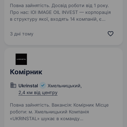
Повна зайнятість. Досвід роботи від 1 року.
Про нас: IOI IMAGE OIL INVEST — корпорація
в структуру якої, входять 14 компаній, є
найбільшим дистриб’ютором якісних
мастильних матеріалів, технічних рідин і
3 дні тому
автокосметики на всій території України
(окрім тимчасово…
Комірник
Ukrinstal
Хмельницький,
2,4 км від центру
Повна зайнятість. Вакансія: Комірник Місце
роботи: м. Хмельницький Компанія
«UKRINSTAL» шукає в команду
відповідального та організованого комірника