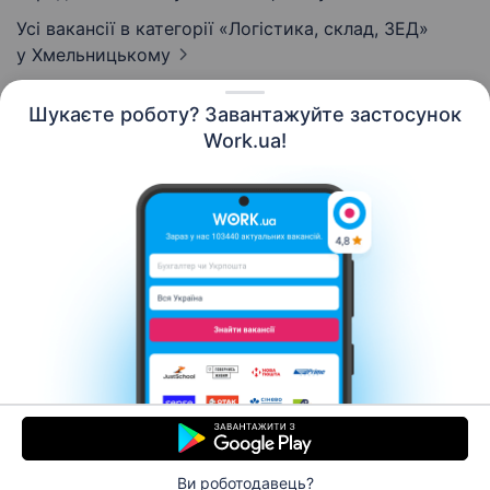
Усі вакансії в категорії «Логістика, склад, ЗЕД»
у Хмельницькому
Шукаєте роботу? Завантажуйте застосунок
Work.ua!
Українська
Ресурси
Контакти
Про нас
Кар’єра
Новини Work.ua
Допомога
Умови використання
Роботодавцю
Ви роботодавець?