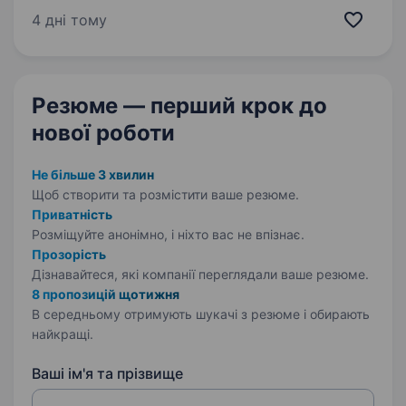
для роботи в складському приміщенні.
4 дні тому
Обов’язки: Прийом, відвантаження
та контроль…
Резюме — перший крок
до
нової роботи
Не більше 3 хвилин
Щоб створити та розмістити ваше
резюме.
Приватність
Розміщуйте анонімно, і ніхто вас не впізнає.
Прозорість
Дізнавайтеся, які компанії переглядали ваше резюме.
8 пропозицій щотижня
В середньому отримують шукачі з резюме і обирають
найкращі.
Ваші ім'я та прізвище