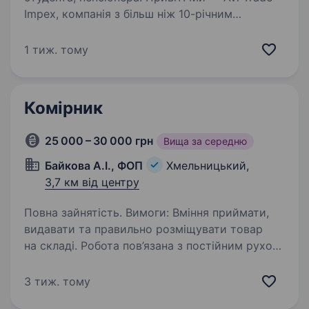
Impex, компанія з більш ніж 10-річним
досвідом імпорту та оптових продажів вело
та авто запчастин. За цей час ми не тільки
1 тиж. тому
зросли, а й знайшли надійних партнерів,
що робить нас стабільним…
Комірник
25 000 – 30 000 грн
Вища за середню
Байкова А.І., ФОП
Хмельницький,
3,7 км від центру
Повна зайнятість. Вимоги: Вміння приймати,
видавати та правильно розміщувати товар
на складі. Робота пов’язана з постійним рухом,
підйомом вантажів та матеріальною
відповідальністю за майно. Умови роботи:
3 тиж. тому
Пн — Пт з 9.00 до 18.00,…