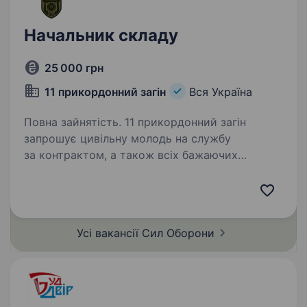
Начальник складу
25 000 грн
11 прикордонний загін
Вся Україна
Повна зайнятість. 11 прикордонний загін
запрошує цивільну молодь на службу
за контрактом, а також всіх бажаючих
отримувати гідне грошове забезпечення, гідні
умови служби за фахом, та в подальшому
можливість вступу до Національної…
Усі вакансії Сил
Оборони