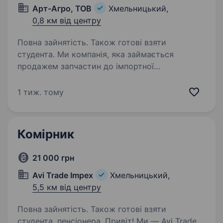
Арт-Агро, ТОВ
Хмельницький,
0,8 км від центру
Повна зайнятість. Також готові взяти
студента. Ми компанія, яка займається
продажем запчастин до імпортної
сільськогосподарської техніки, запрошуємо
до своєї команди КОМІРНИКА. Якщо ви
1 тиж. тому
відповідальні, уважні та любите порядок —
будемо раді бачити вас у нашому…
Комірник
21 000 грн
Avi Trade Impex
Хмельницький,
5,5 км від центру
Повна зайнятість. Також готові взяти
студента, пенсіонера. Привіт! Ми — Avi Trade