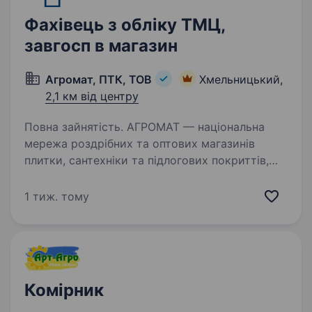
Фахівець з обліку ТМЦ,
завгосп в магазин
Агромат, ПТК, ТОВ
Хмельницький,
2,1 км від центру
Повна зайнятість. АГРОМАТ — національна
мережа роздрібних та оптових магазинів
плитки, сантехніки та підлогових покриттів,
беззаперечний лідер українського ринку
у своєму сегменті. Ми допомагаємо клієнтам
1 тиж. тому
створювати стильні та функціональні…
Комірник